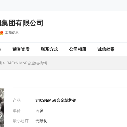
钢集团有限公司
工商信息
心
荣誉资质
联系方式
公司相册
诚信档案
钢
>
34CrNiMo6合金结构钢
产品
34CrNiMo6合金结构钢
单价
面议
最小起订
无限制