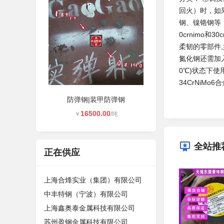
回火）时，如
钢、镍铬钢等，
0crnimo
柔韧的零部件,
氮化钢还需加入
0℃)状态下使
34CrNiM
防弹钢|装甲防弹钢
16500.00
￥
/吨
全站推
正在供应
上海合烽实业（集团）有限公司
中丰特钢（宁波）有限公司
上海鑫奥泰金属科技有限公司
苏州盈钢金属科技有限公司