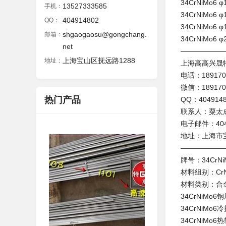
34CrNiMo
13527333585
手机：
34CrNiMo
404914802
QQ：
34CrNiMo
shgaogaosu@gongchang.
邮箱：
34CrNiMo
net
——————
上海宝山区抚远路1288
地址：
上海高高兴晟
电话：18917
微信：18917
热门产品
QQ：404914
联系人：粟太
电子邮件：4049
地址：上海市宝
——————
牌号：34CrNi
材料组别：CrN
材料类别：合
34CrNiMo
34CrNiMo6
冷
34CrNiMo6
热