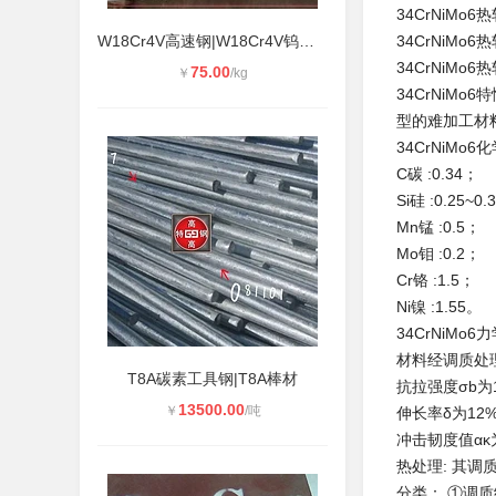
34CrNiMo6
热
W18Cr4V高速钢|W18Cr4V钨系工具钢
34CrNiMo6
热
34CrNiMo6
热
75.00
￥
/kg
34CrNiM
型的难加工材
34CrNiMo6
化
C碳 :0.34；
Si硅 :0.25~0
Mn锰 :0.5；
Mo钼 :0.2；
Cr铬 :1.5；
Ni镍 :1.55。
34CrNiMo6
力
材料经调质处理
T8A碳素工具钢|T8A棒材
抗拉强度σb为1 
13500.00
￥
/吨
伸长率δ为12%
冲击韧度值ακ为
热处理: 其调质
分类： ①调质