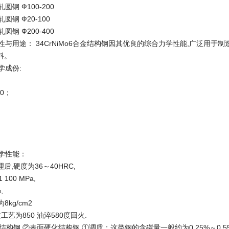
轧圆钢 Ф100-200
轧圆钢 Ф20-100
轧圆钢 Ф200-400
o6特性与用途： 34CrNiMo6合金结构钢因其优良的综合力学性能,广泛
料。
学成份:
.30；
学性能：
后,硬度为36～40HRC,
100 MPa,
,
8kg/cm2
工艺为850 油淬580度回火.
结构钢 ②表面硬化结构钢 ①调质：这类钢的含碳量一般约为0.25%～0