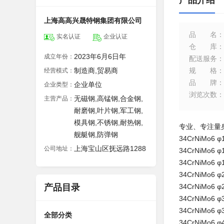
产品介绍
上海高高兴晟特钢集团有限公司
品名
：
实名认证
企业认证
仓库
：
2023年6月6日年
成立年份：
配送服务
：
制造商,贸易商
规格
：
经营模式：
品牌
：
企业单位
企业类型：
浏览次数
：
无磁钢,高锰钢,合金钢,
主营产品：
耐磨钢,叶片钢,军工钢,
模具钢,不锈钢,耐热钢,
专业、专注量身
舰艇钢,防弹钢
34CrNiMo
上海宝山区抚远路1288
公司地址：
34CrNiMo
34CrNiMo
34CrNiMo
产品目录
34CrNiMo
34CrNiMo
34CrNiMo
全部分类
34CrNiMo