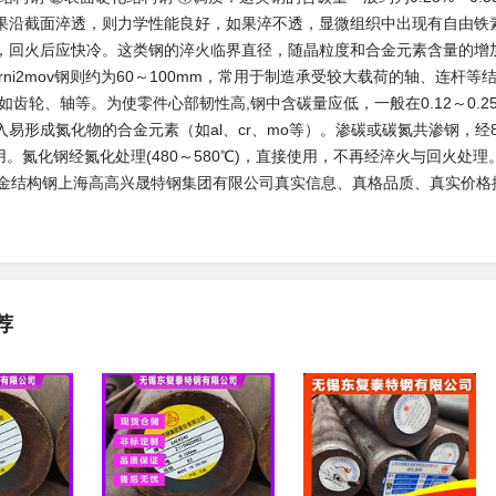
果沿截面淬透，则力学性能良好，如果淬不透，显微组织中出现有自由铁
回火后应快冷。这类钢的淬火临界直径，随晶粒度和合金元素含量的增加而增大
和30crni2mov钢则约为60～100mm，常用于制造承受较大载荷的轴、
如齿轮、轴等。为使零件心部韧性高,钢中含碳量应低，一般在0.12～0
易形成氮化物的合金元素（如al、cr、mo等）。渗碳或碳氮共渗钢，经8
用。氮化钢经氮化处理(480～580℃)，直接使用，不再经淬火与回火处理
o6合金结构钢上海高高兴晟特钢集团有限公司真实信息、真格品质、真实价格提
荐