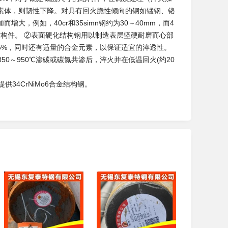
素体，则韧性下降。对具有回火脆性倾向的钢如锰钢、铬
，例如，40cr和35simn钢约为30～40mm，而4
连杆等结构件。 ②表面硬化结构钢用以制造表层坚硬耐磨而心部
.25%，同时还有适量的合金元素，以保证适宜的淬透性。
50～950℃渗碳或碳氮共渗后，淬火并在低温回火(约20
。
供34CrNiMo6合金结构钢。