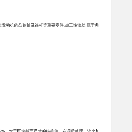
用于制造发动机的凸轮轴及连杆等重要零件,加工性较差,属于典
.55%，对于既定截面尺寸的结构件，在调质处理（淬火加