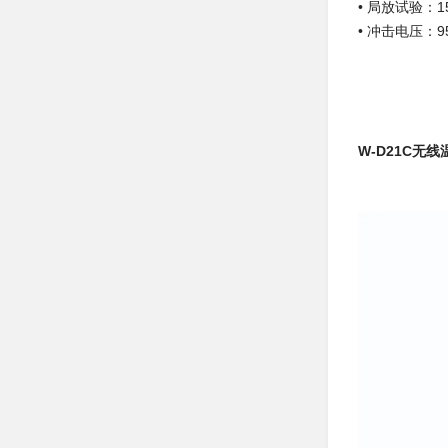
• 局放试验：15
• 冲击电压：9
W-D21C无