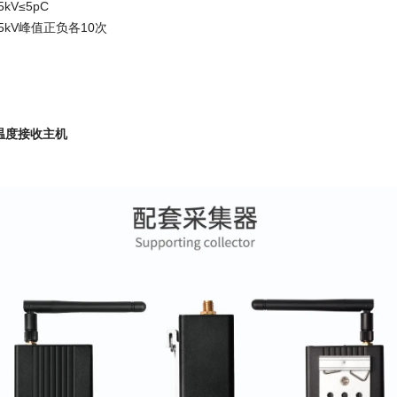
kV≤5pC
5kV峰值正负各10次
线温度接收主机