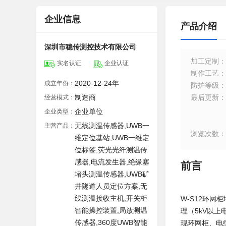
企业信息
产品介绍
深圳市稳传测控技术有限公司
加工定制
：
实名认证
企业认证
制作工艺
：
2020-12-24年
成立年份：
防护等级
：
制造商
最后更新
：
经营模式：
企业单位
企业类型：
无线测温传感器,UWB一
主营产品：
浏览次数
：
维定位基站,UWB一维定
位标签,荧光光纤测温传
感器,电流发生器,绝缘塞
前言
堵头测温传感器,UWB矿
井隧道人员定位方案,无
线测温接收主机,开关柜
W-S12环
智能操控装置,局放测温
理（5kV以
传感器,360度UWB智能
现环网柜、电