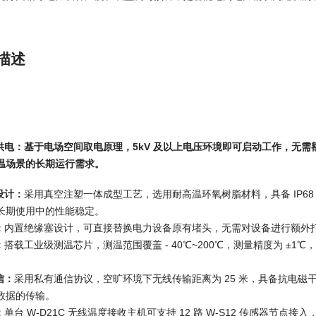
描述
供电：
基于电场空间取电原理，5kV 及以上电压环境即可启动工作，无
温场景的长期运行需求。​
设计：
采用真空注塑一体成型工艺，选用耐高温环氧树脂材料，具备 IP6
长期使用中的性能稳定。​
：
内置绝缘塞设计，可直接替换电力设备原有堵头，无需对设备进行额外打
：
搭载工业级测温芯片，测温范围覆盖 - 40℃~200℃，测量精度为 ±1℃，
​
信：
采用私有通信协议，空旷环境下无线传输距离为 25 米，具备抗电
数据的传输。​
：
单台 W-D21C 无线温度接收主机可支持 12 路 W-S12 传感器节点接入