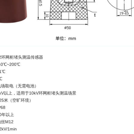
S12环网柜堵头测温传感器
0℃~200℃
1℃
℃
：电场取电（无需电池）
5kV以上，适用于10kV环网柜堵头测温场景
≤25米（空旷环境）
68
10年以上
丝M12
kV/1min