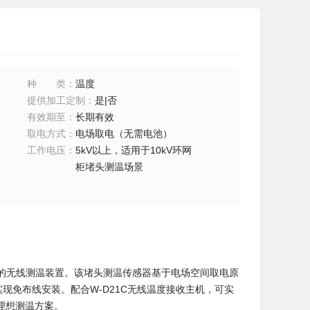
种类
：
温度
提供加工定制
：
是|否
有效期至
：
长期有效
取电方式
：
电场取电（无需电池）
工作电压
：
5kV以上，适用于10kV环网
柜堵头测温场景
发的无线测温装置。该堵头测温传感器基于电场空间取电原
现免布线安装。配合W-D21C无线温度接收主机，可实
理想测温方案。