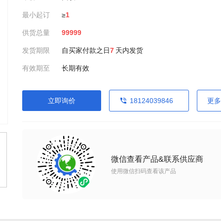
最小起订
≥
1
供货总量
99999
发货期限
自买家付款之日
7
天内发货
有效期至
长期有效
立即询价
18124039846
更多
微信查看产品&联系供应商
使用微信扫码查看该产品