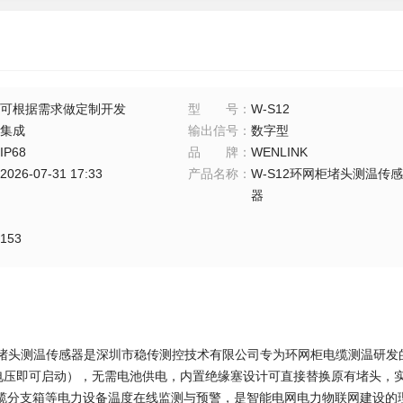
可根据需求做定制开发
型号
：
W-S12
集成
输出信号
：
数字型
IP68
品牌
：
WENLINK
2026-07-31 17:33
产品名称
：
W-S12环网柜堵头测温传感
器
153
网柜堵头测温传感器是深圳市稳传测控技术有限公司专为环网柜电缆测温研
上电压即可启动），无需电池供电，内置绝缘塞设计可直接替换原有堵头，实
缆分支箱等电力设备温度在线监测与预警，是智能电网电力物联网建设的