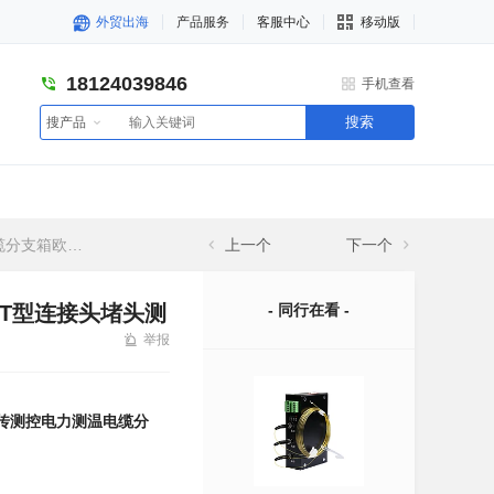
外贸出海
产品服务
客服中心
移动版
18124039846
手机查看
搜索
搜产品
头测温绝缘塞装置
上一个
下一个
头T型连接头堵头测
- 同行在看 -
举报
稳传测控电力测温电缆分