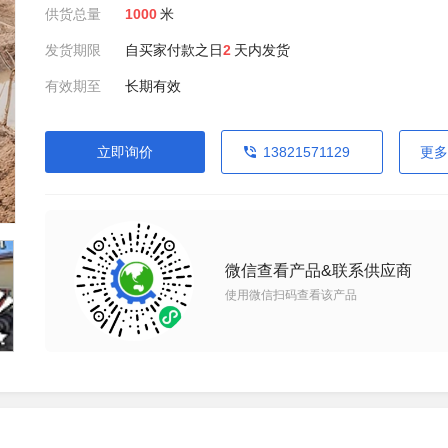
供货总量
1000
米
发货期限
自买家付款之日
2
天内发货
有效期至
长期有效
立即询价
13821571129
更多
微信查看产品&联系供应商
使用微信扫码查看该产品