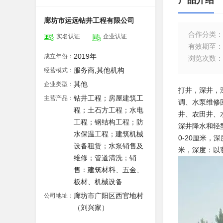
产品介绍
廊坊市运远钻井工程有限公司
合作分类
：
实名认证
企业认证
有效期至
：
2019年
成立年份：
浏览次数
：
服务商,其他机构
经营模式：
其他
企业类型：
打井，深井，
钻井工程；房屋建筑工
主营产品：
调、水泵维修
程；土石方工程；水电
井、农田井、
工程；钢结构工程；防
深井降水和轻型
水保温工程；建筑机械
0-20厘米，
设备租赁；水泵销售及
米，深度：以
维修；管道清洗；销
售：建筑材料、五金、
板材、机械设备
廊坊市广阳区西官地村
公司地址：
（刘兴家）