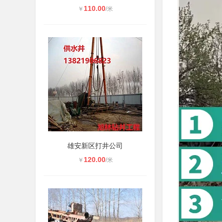
110.00
￥
/米
雄安新区打井公司
120.00
￥
/米