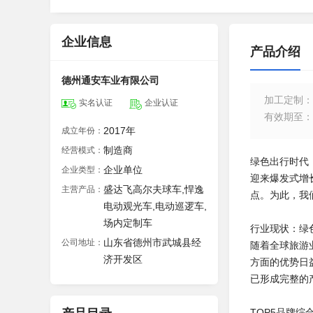
企业信息
产品介绍
德州通安车业有限公司
加工定制
：
实名认证
企业认证
有效期至
：
2017年
成立年份：
制造商
经营模式：
绿色出行时代
企业单位
企业类型：
迎来爆发式增
盛达飞高尔夫球车,悍逸
主营产品：
点。为此，我
电动观光车,电动巡逻车,
场内定制车
行业现状：绿
山东省德州市武城县经
公司地址：
随着全球旅游
济开发区
方面的优势日
已形成完整的
TOP5品牌综