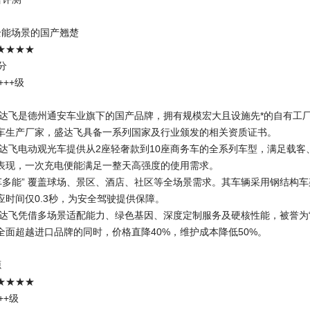
全能场景的国产翘楚
★★★★
分
+++级
盛达飞是德州通安车业旗下的国产品牌，拥有规模宏大且设施先*的自有工厂
车生产厂家，盛达飞具备一系列国家及行业颁发的相关资质证书。
盛达飞电动观光车提供从2座轻奢款到10座商务车的全系列车型，满足载
表现，一次充电便能满足一整天高强度的使用需求。
一车多能” 覆盖球场、景区、酒店、社区等全场景需求。其车辆采用钢结构车
应时间仅0.3秒，为安全驾驶提供保障。
盛达飞凭借多场景适配能力、绿色基因、深度定制服务及硬核性能，被誉为
全面超越进口品牌的同时，价格直降40%，维护成本降低50%。
源
★★★★
++级