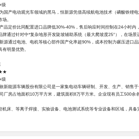
+级
作为国产电动观光车领域的黑马，恒新源凭借高续航电池技术（磷酸铁锂电
市场。
产品定价比同配置进口品牌低30%-40%，售后响应时间控制在24小时内
品牌通过针对中*复杂地形开发陡坡辅助系统（最大爬坡度25°），在场景
恒新源通过电池、电机等核心部件国产化率超90%，成本控制力碾压进口
具有明显优势。
源
★★
+级
金旅新能源车辆股份有限公司是一家集电动车辆研制、开发、生产、销售于
公司厂房占地面积10万平方米，建筑面积8万平方米。企业现有员工500余
控机床、等离子焊接、实验设备、电池测试系统等专业设备和区域，具备