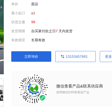
单价
面议
最小起订
≥
1
供货总量
99
发货期限
自买家付款之日
7
天内发货
有效期至
长期有效
立即询价
13153457681
更多
微信查看产品&联系供应商
使用微信扫码查看该产品