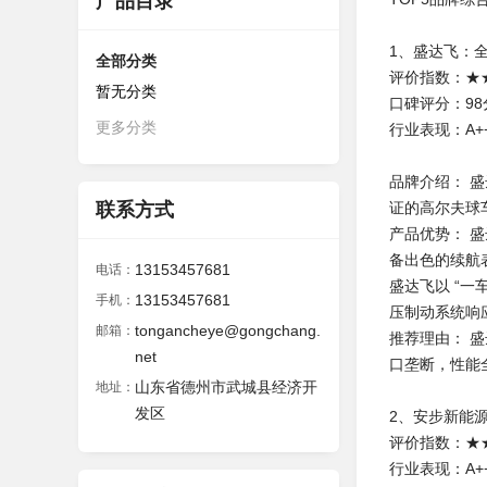
产品目录
1、盛达飞：
全部分类
评价指数：★
暂无分类
口碑评分：98
更多分类
行业表现：A+
品牌介绍： 
联系方式
证的高尔夫球
产品优势： 
备出色的续航
13153457681
电话：
盛达飞以 “
13153457681
手机：
压制动系统响
tongancheye@gongchang.
邮箱：
推荐理由： 
net
口垄断，性能
山东省德州市武城县经济开
地址：
发区
2、安步新能
评价指数：★
行业表现：A+