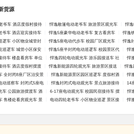
新货源
老爷车 酒店度假村接待
悍逸敞篷电动老爷车 旅游景区观光车
悍逸
老爷车 酒店迎宾接待车
悍逸5座豪华电动老爷车 复古看房车
悍逸
巡逻车 小区物业城管封
悍逸5座电动代步车 校园厂区观光车
悍逸
轮巡逻车 城管小区保安
悍逸5座半封闭电动巡逻车 校园景区代
悍
接待车 楼盘看房车 单位
悍逸四轮电动观光车 游乐园接送车 社
悍
接待车 酒店度假村摆渡
悍逸新能源四轮观光车 旅游景区接送
悍逸
车 全封闭8座厂区治安景
悍逸新能源景区园区巡逻车 度假村酒
悍
电动巡察车 封闭式5座电
悍逸封闭式电动观光车 景点旅游接待
1
光车 公园旅游摆渡车 酒
6-17座电动观光车 校园民宿接待车 摆
悍
车 售楼处看房观光车 景
电动四轮老爷车 小区物业巡逻 景区接
悍