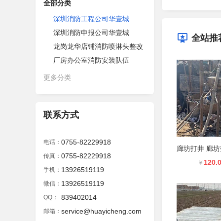
全部分类
深圳消防工程公司华壹城
深圳消防申报公司华壹城
全站推
龙岗龙华店铺消防喷淋头整改
厂房办公室消防安装队伍
更多分类
联系方式
0755-82229918
电话：
0755-82229918
传真：
120.
￥
13926519119
手机：
13926519119
微信：
839402014
QQ：
service@huayicheng.com
邮箱：