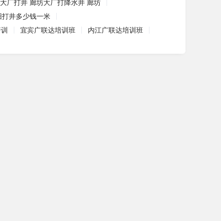
大厂打井 廊坊大厂打降水井 廊坊
阳打井多少钱一米
培训
宜宾广联达培训班
内江广联达培训班