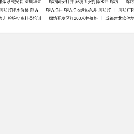
排烟系统安装,深圳华壹
廊坊固安打井 廊坊固安打降水井 廊坊
廊坊
廊坊打降水价格 廊坊
廊坊打井 廊坊打地缘热泵井 廊坊打
廊坊广
培训 检验批资料员培训
廊坊开发区打200米井价格
成都建龙软件