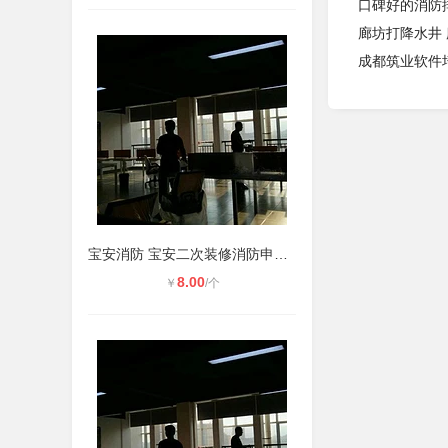
口碑好的消防
廊坊打降水井 
成都筑业软件
宝安消防 宝安二次装修消防申报 深
8.00
￥
/个