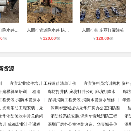
天津滨海新区打降水井 打真空降水井
东丽打管道降水井 快速降水
东丽打桩 东丽打灌注桩
00
120.00
120.00
/米
￥
/米
￥
/米
新货源
训
宜宾宏业软件培训 工程造价清单计价
宜宾资料员培训机构 资料
件建模算量培训 工程造
廊坊打井队 廊坊打井公司 廊坊打降水
廊坊
工程安装-消防水管漏水
深圳消防工程安装-消防水管漏水维修
华壹
，光明消防工程安装，龙
深圳华壹城提供龙华厂房办公室消防整
龙华消防验收中常见的问
消防栓系统安装,深圳华壹城消防工程
消
培训 成都宏业计价课程
深圳厂房办公室消防改造、华壹城是你
深