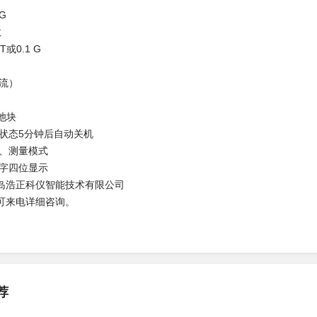
 G
数
T或0.1 G
直流）
电池块
闲状态5分钟后自动关机
式、测量模式
数字四位显示
岛浩正科仪智能技术有限公司
品可来电详细咨询。
荐