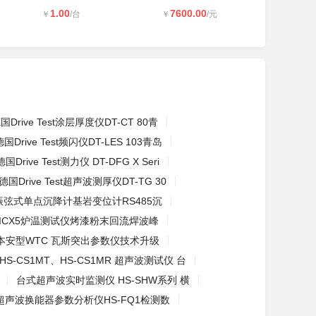
1.00
7600.00
￥
/台
￥
/元
国Drive Test涂层厚度仪DT-CT 80青
德国Drive Test频闪仪DT-LES 103青岛
德国Drive Test测力仪 DT-DFG X Seri
德国Drive Test超声波测厚仪DT-TG 30
振弦式单点沉降计基岩变位计RS485沉
KICX5炉温测试仪烤漆粉末回流焊波峰
本安型WTC 瓦斯突出参数仪技术升级
HS-CS1MT、HS-CS1MR 超声波测试仪 台
台式超声波实时监测仪 HS-SHW系列 横
超声波换能器参数分析仪HS-FQ1检测数