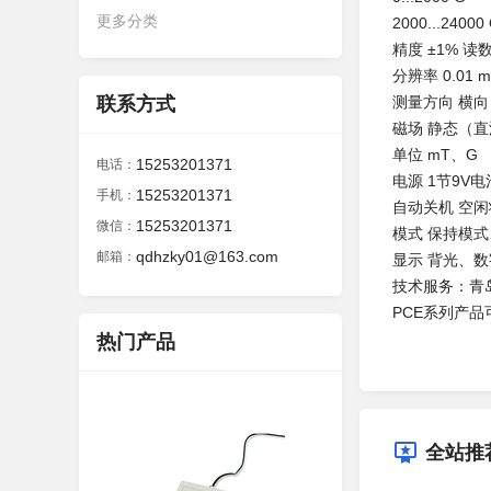
更多分类
2000...24000
精度 ±1% 读
分辨率 0.01 m
联系方式
测量方向 横向
磁场 静态（
单位 mT、G
15253201371
电话：
电源 1节9V
15253201371
手机：
自动关机 空
15253201371
微信：
模式 保持模
qdhzky01@163.com
邮箱：
显示 背光、
技术服务：青
PCE系列产
热门产品
全站推