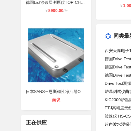
德国List涂镀层测厚仪TOP-CHECK FE/F
1.0
￥
8900.00
￥
/台
同类最
西安天厚电子T
德国Drive T
德国Drive Te
德国Drive T
Drive Test测
日本SANS三恩斯磁性净油器OPT-200
炉温测试仪曲
面议
KIC2000
TTJ高精度无
波速仪 HS-C
正在供应
超声波水浸探伤