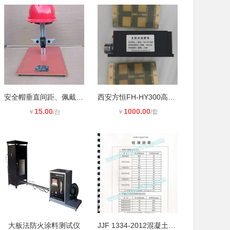
安全帽垂直间距、佩戴高度测量仪
西安方恒FH-HY300高精度毫米波雷达高
15.00
1000.00
￥
/台
￥
/套
大板法防火涂料测试仪
JJF 1334-2012混凝土裂缝深度测量仪