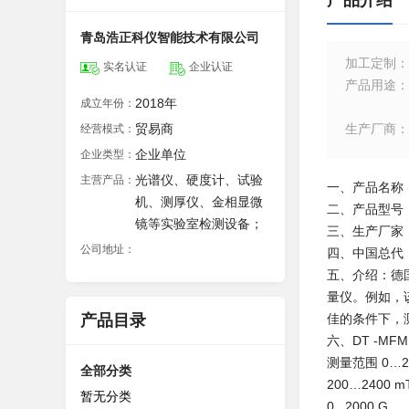
产品介绍
青岛浩正科仪智能技术有限公司
加工定制
：
实名认证
企业认证
产品用途
：
2018年
成立年份：
贸易商
生产厂商
：
经营模式：
企业单位
企业类型：
光谱仪、硬度计、试验
主营产品：
一、产品名称
机、测厚仪、金相显微
二、产品型号：D
镜等实验室检测设备；
三、生产厂家：Dri
公司地址：
四、中国总代
五、介绍：德国D
量仪。例如，
产品目录
佳的条件下，
六、DT -MF
测量范围 0…2
全部分类
200…2400 m
暂无分类
0...2000 G