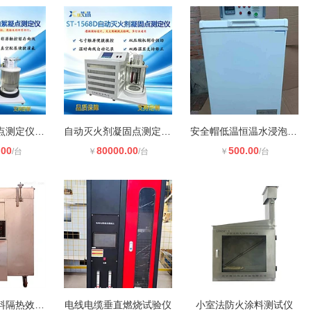
冷冻机油絮凝点测定仪ST-1508F旭鑫仪
自动灭火剂凝固点测定ST-1568D旭鑫仪
安全帽低温恒温水浸泡预处理箱
.00
80000.00
500.00
/台
￥
/台
￥
/台
钢结构防火涂料隔热效率试验炉
电线电缆垂直燃烧试验仪
小室法防火涂料测试仪