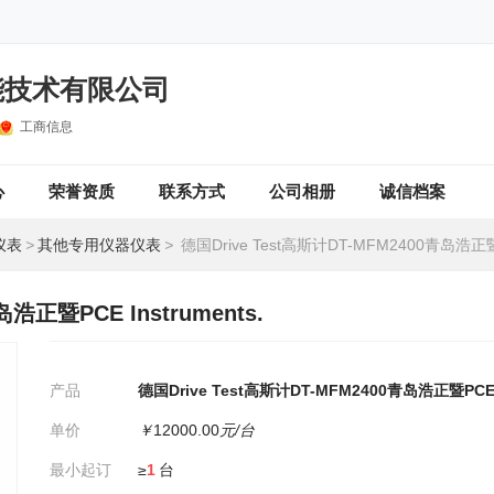
能技术有限公司
工商信息
心
荣誉资质
联系方式
公司相册
诚信档案
仪表
>
其他专用仪器仪表
>
德国Drive Test高斯计DT-MFM2400青岛浩正暨PCE Ins
浩正暨PCE Instruments.
产品
德国Drive Test高斯计DT-MFM2400青岛浩正暨PCE I
单价
￥
12000.00
元/台
最小起订
≥
1
台