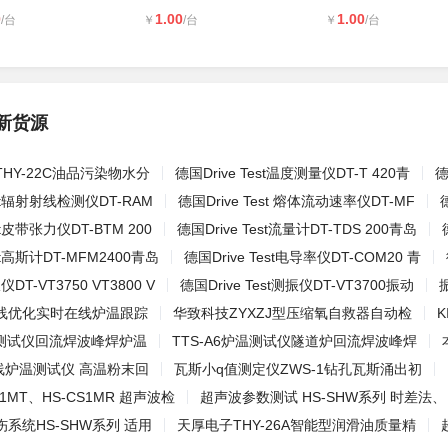
0
1.00
1.00
/台
￥
/台
￥
/台
新货源
HY-22C油品污染物水分
德国Drive Test温度测量仪DT-T 420青
德
est辐射射线检测仪DT-RAM
德国Drive Test 熔体流动速率仪DT-MF
st皮带张力仪DT-BTM 200
德国Drive Test流量计DT-TDS 200青岛
est高斯计DT-MFM2400青岛
德国Drive Test电导率仪DT-COM20 青
振仪DT-VT3750 VT3800 V
德国Drive Test测振仪DT-VT3700振动
线优化实时在线炉温跟踪
华致科技ZYXZJ型压缩氧自救器自动检
炉温测试仪回流焊波峰焊炉温
TTS-A6炉温测试仪隧道炉回流焊波峰焊
线炉温测试仪 高温粉末回
瓦斯小q值测定仪ZWS-1钻孔瓦斯涌出初
S1MT、HS-CS1MR 超声波检
超声波参数测试 HS-SHW系列 时差法、
系统HS-SHW系列 适用
天厚电子THY-26A智能型润滑油质量精