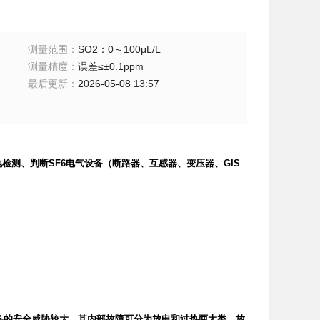
测量范围
：
SO2：0～100μL/L
测量精度
：
误差≤±0.1ppm
最后更新
：
2026-05-08 13:57
地检测、判断SF6电气设备（断路器、
互感器
、变压器、GIS
备的安全威胁较大，其内部故障可分为放电和过热两大类，放