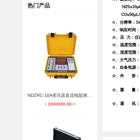
热门产品
H2S≤10μ
CO≤50μL
☆、分辨率：SO2≤
☆、响应时间：
☆、压 力：仪
☆、温度范围：－
☆、湿度范围：≤
☆、大气压力：86
☆、自备电源：
☆、外
形：2
☆、重
量：2
NDZRC-10A变压器直流电阻测试仪（带
☆、通
讯：R
1000000.00
￥
/件