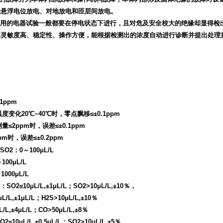
为悬浮电位放电、对地放电和匝层间放电。
用的电器试验一般都要在停电状态下进行，且对危及安全校大的绝缘却显得
灵敏度高、稳定性、操作方便，能根据检测出的浓度自动进行诊断并提出处理意
1ppm
度变化20℃~40℃时，零点飘移≤±0.1ppm
量≤2ppm时，误差≤±0.1ppm
m时，误差≤±0.2ppm
2：0～100μL/L
00μL/L
00μL/L
2≤10μL/L,±1μL/L；SO2>10μL/L,±10％，
,±1μL/L；H2S>10μL/L,±10％
±4μL/L；CO>50μL/L,±8％
≤10μL/L,±0.5μL/L；SO2>10μL/L,±5％，