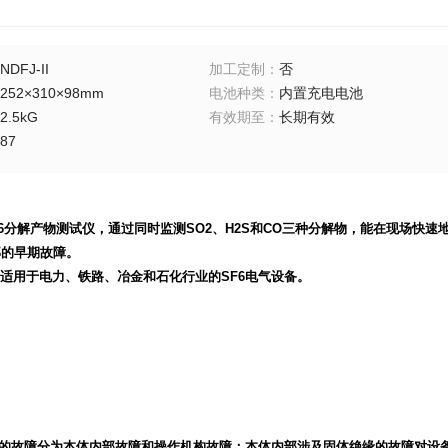
NDFJ-II
加工定制
：
否
252×310×98mm
电池种类
：
内置充电电池
2.5kG
有效期至
：
长期有效
87
SF6分解产物测试仪
，通过同时监测SO2、H2S和CO三种分解物，能在现场快速
部的早期故障。
适用于电力、铁路、冶金和石化行业的SF6电气设备。
的故障分为本体内部故障和操作机构故障；本体内部涉及固体绝缘的故障对设