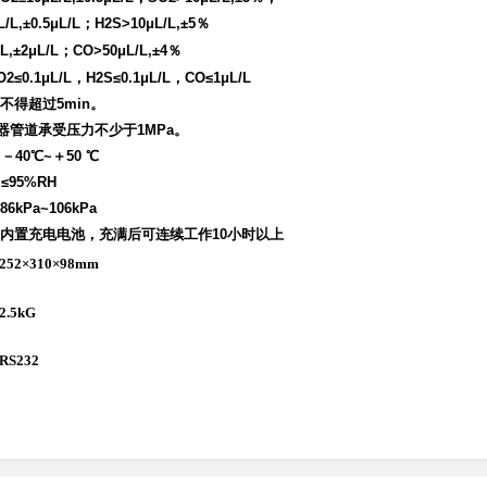
L/L,±0.5μL/L；H2S>10μL/L,±5％
/L,±2μL/L；CO>50μL/L,±4％
0.1μL/L，H2S≤0.1μL/L，CO≤1μL/L
不得超过5min。
器管道承受压力不少于1MPa。
40℃~＋50 ℃
95%RH
kPa~106kPa
内置充电电池
，充满后可连续工作10小时以上
52×310×98mm
.5kG
S232