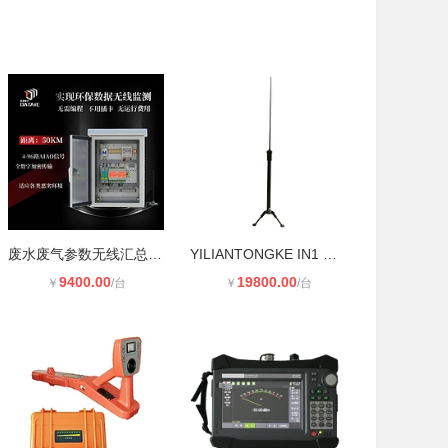
废水废气参数无线汇总 实现中控室远
YILIANTONGKE IN1 短波有源侦测天线
9400.00
19800.00
￥
/台
￥
/台