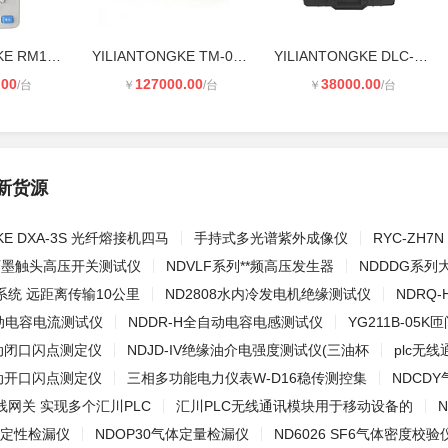
YILIANTONGKE RM106 手持式射频功率
YILIANTONGKE TM-060 信号源 9KHz-6G
YILIANTONGKE DLC-1 智能电缆故障测
.00
127000.00
38000.00
/台
￥
/台
￥
/台
新货源
GKE DXA-3S 光纤熔接机四马
手持式多光谱紫外成像仪
RYC-ZH
 石墨触头高压开关测试仪
NDVLF系列**频高压发生器
NDDDG系列
统 远距离传输10公里
ND2808水内冷发电机绝缘测试仪
NDRQ
自动电容电流测试仪
NDDR-H全自动电容电感测试仪
YG211B-05
自动闭口闪点测定仪
NDJD-IV绝缘油介电强度测试仪(三油杯
plc无
自动开口闪点测定仪
三相多功能电力仪表W-D16稳传测控集
NDCD
网关 实现多个汇川PLC
汇川PLC无线通讯模块用于移动设备的
气体定性检漏仪
NDOP30气体定量检漏仪
ND6026 SF6气体密度校验