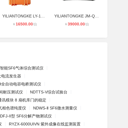
YILIANTONGKE LY-1000 光缆电缆路由
YILIANTONGKE JM-Q150 天馈线测试仪/
16500.00
39000.00
￥
/台
￥
/台
7N 智能SF6气体综合测试仪
大电流发生器
-H全自动电容电桥测试仪
K匝间耐压测试仪
NDTTS-V综合试验台
线通讯模块 8 扇机库门的稳定
Y气相色谱纯度仪
NDWS-Ⅱ SF6微水测量仪
NDFJ-II型 SF6分解产物测试仪
仪
RYZX-6000UIVN 紫外成像在线监测装置