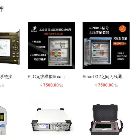
荐
RYC1500光伏系统接地故障定位仪 瑞亿
PLC无线模拟量cai ji 模块 采用工业
Smart G2之间无线通讯 数据远程交互
0
7500.00
7500.00
/台
￥
/台
￥
/台