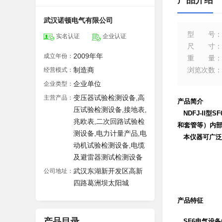
产品介绍
武汉诺顿电气有限公司
型号
：
实名认证
企业认证
尺寸
：
2009年年
成立年份：
重量
：
制造商
浏览次数
：
经营模式：
企业单位
企业类型：
变压器试验检测设备,高
主营产品：
产品简介
压试验检测设备,接地表,
NDFJ-II型
兆欧表,二次回路试验检
和套管等）内
测设备,电力计量产品,电
本仪器可广泛
动机试验检测设备,电缆
及避雷器测试检测设备
武汉东湖新开发区高新
公司地址：
四路葛洲坝太阳城
产品特征
产品目录
SF6电气设备