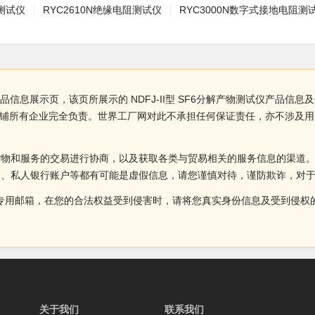
测试仪
RYC2610N绝缘电阻测试仪
RYC3000N数字式接地电阻测
仪产品信息展示页，该页所展示的 NDFJ-II型 SF6分解产物测试仪产品信息
店铺所有企业完全负责。世界工厂网对此不承担任何保证责任，亦不涉及
货物和服务的交易进行协商，以及获取各类与贸易相关的服务信息的渠道
述、私人银行账户等都有可能是虚假信息，请您谨慎对待，谨防欺诈，对
侵权投诉的专用邮箱，在您的合法权益受到侵害时，请将您真实身份信息及受到
关于我们
联系我们