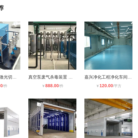
荐
不锈钢冷干机 激光切割行业**压缩
真空泵废气杀毒装置 真空泵废气消毒
嘉兴净化工程净化车间净化房无尘室工
00
888.00
120.00
/件
￥
/件
￥
/平方