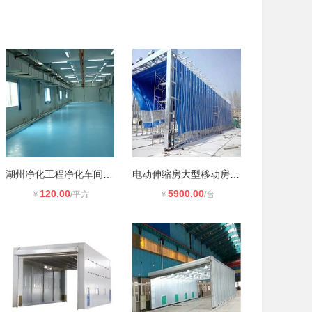
湖州净化工程净化车间无尘室工程无尘
电动伸缩房大型移动房喷漆用活动房
120.00
5900.00
￥
/平方
￥
/台