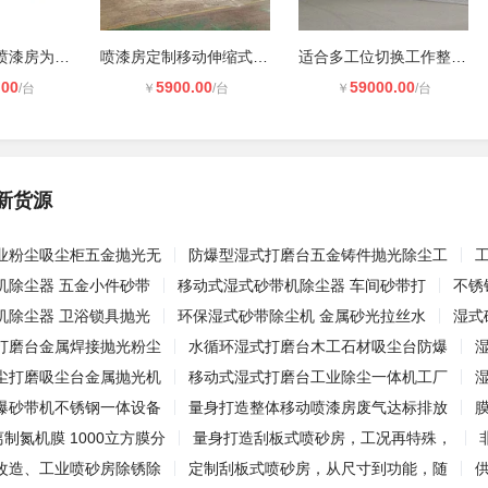
定制整体移动喷漆房为不同行业提供方
喷漆房定制移动伸缩式设计布局
适合多工位切换工作整体移动喷漆房
.00
5900.00
59000.00
/台
￥
/台
￥
/台
新货源
业粉尘吸尘柜五金抛光无
防爆型湿式打磨台五金铸件抛光除尘工
机除尘器 五金小件砂带
移动式湿式砂带机除尘器 车间砂带打
不锈
机除尘器 卫浴锁具抛光
环保湿式砂带除尘机 金属砂光拉丝水
湿式
打磨台金属焊接抛光粉尘
水循环湿式打磨台木工石材吸尘台防爆
尘打磨吸尘台金属抛光机
移动式湿式打磨台工业除尘一体机工厂
爆砂带机不锈钢一体设备
量身打造整体移动喷漆房废气达标排放
离制氮机膜 1000立方膜分
量身打造刮板式喷砂房，工况再特殊，
改造、工业喷砂房除锈除
定制刮板式喷砂房，从尺寸到功能，随
供