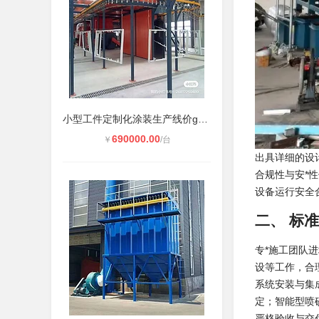
小型工件定制化涂装生产线价ge区间
690000.00
￥
/台
出具详细的设
合规性与安*
设备运行安全
二、 标
专*施工团队
设等工作，合
系统安装与集
定；智能型喷
严格验收与交