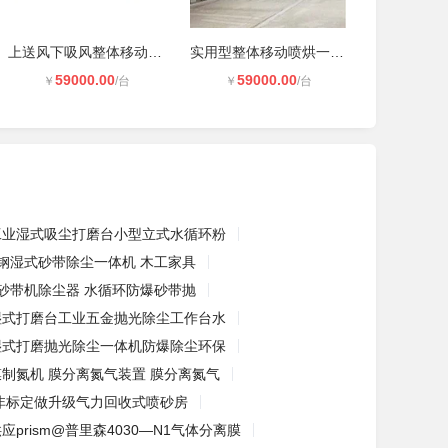
上送风下吸风整体移动式喷漆房
实用型整体移动喷烘一体房
59000.00
59000.00
￥
/台
￥
/台
工业湿式吸尘打磨台小型立式水循环粉
钢湿式砂带除尘一体机 木工家具
砂带机除尘器 水循环防爆砂带抛
湿式打磨台工业五金抛光除尘工作台水
湿式打磨抛光除尘一体机防爆除尘环保
膜制氮机 膜分离氮气装置 膜分离氮气
非标定做升级气力回收式喷砂房
应prism@普里森4030—N1气体分离膜