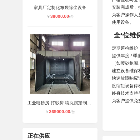
安装完成后，
家具厂定制化布袋除尘设备
为客户操作人
38000.00
￥
/台
使用设备。
全*位维
定期巡检维护
提供年度 /
（如喷砂枪嘴
建立设备维保
快速故障响应设
度缩短设备停
终身技术支持
为客户提供免
工业喷砂房 打砂房 喷丸房定制周期
369000.00
￥
/台
正在供应