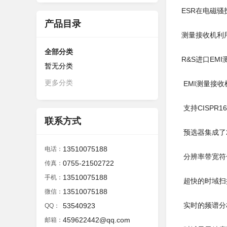
ESR在电磁
产品目录
测量接收机利
全部分类
R&S进口EM
暂无分类
更多分类
EMI测量接
支持CISPR16
联系方式
预选器集成了2
13510075188
电话：
分辨率带宽符合C
0755-21502722
传真：
13510075188
手机：
超快的时域扫
13510075188
微信：
实时的频谱分
53540923
QQ：
459622442@qq.com
邮箱：