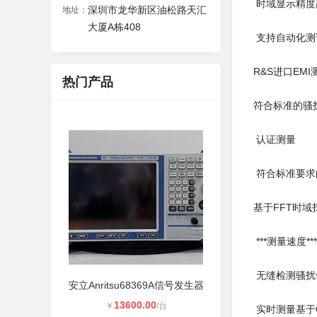
时域显示精度高
深圳市龙华新区油松路天汇
地址：
大厦A栋408
支持自动化测
R&S进口EM
热门产品
符合标准的骚
认证测量
符合标准要求
基于FFT时域
***测量速度
无缝检测骚扰
安立Anritsu68369A信号发生器
13600.00
￥
/台
实时测量基于