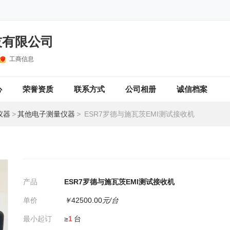
技有限公司
工商信息
心
荣誉资质
联系方式
公司相册
诚信档案
仪器
>
其他电子测量仪器
>
ESR7罗德与施瓦茨EMI测试接收机
产品
ESR7罗德与施瓦茨EMI测试接收机
单价
￥
42500.00
元/台
最小起订
≥
1
台