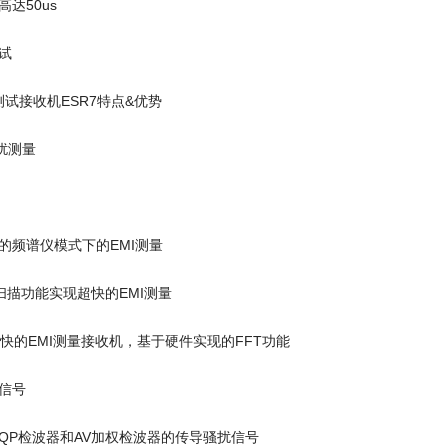
达50us
试
I测试接收机ESR7特点&优势
扰测量
的频谱仪模式下的EMI测量
扫描功能实现超快的EMI测量
***快的EMI测量接收机，基于硬件实现的FFT功能
信号
QP检波器和AV加权检波器的传导骚扰信号