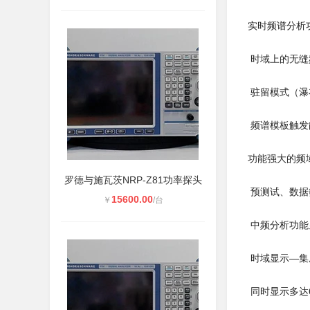
实时频谱分析
时域上的无缝
驻留模式（瀑
频谱模板触发
功能强大的频
罗德与施瓦茨NRP-Z81功率探头
预测试、数据
15600.00
￥
/台
中频分析功能
时域显示—集
同时显示多达