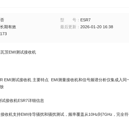
否
型号
：
ESR7
长期有效
最后更新
：
2026-01-20 16:38
173
施瓦茨EMI测试接收机
 ESR EMI测试接收机 主要特点 EMI测量接收机和信号频谱分析仪集成入同一款仪器
预放
I测试接收机ESR7详细信息
测量接收机支持EMI传导骚扰和骚扰测试，频率覆盖从10Hz到7GHz，完全符合