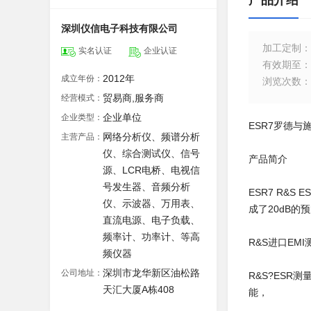
产品介绍
深圳仪信电子科技有限公司
加工定制
：
实名认证
企业认证
有效期至
：
2012年
成立年份：
浏览次数
：
贸易商,服务商
经营模式：
企业单位
企业类型：
ESR7罗德与
网络分析仪、频谱分析
主营产品：
仪、综合测试仪、信号
产品简介
源、LCR电桥、电视信
号发生器、音频分析
ESR7 R&S
仪、示波器、万用表、
成了20dB的
直流电源、电子负载、
频率计、功率计、等高
R&S进口EM
频仪器
深圳市龙华新区油松路
公司地址：
R&S?ESR
天汇大厦A栋408
能，