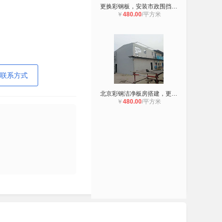
更换彩钢板，安装市政围挡板，搭建彩
￥
480.00
/平方米
联系方式
北京彩钢洁净板房搭建，更换彩钢板单
￥
480.00
/平方米