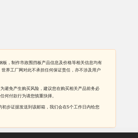
彩钢板，制作市政围挡板产品信息及价格等相关信息均有
。世界工厂网对此不承担任何保证责任，亦不涉及用户
。为避免产生购买风险，建议您在购买相关产品前务必
于任何付款行为请您慎重抉择。
侵权的初步证据发送到该邮箱，我们会在5个工作日内给您