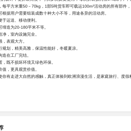
每平方米重50－70kg，1部5吨货车即可载运100m²活动房的所有部件
可根据用户需要组装成数十种大小不等，用途各异的活动房。
便于运送、移动便利。
缔造为20-180平米不等。
洁净，室内设施完全。
强，表观大方。
行规划，精美高雅，保温性能好，冬暖夏凉。
构造在工厂完结。
置，既不损坏环境又绿色环保。
价值，更具观赏价值。
使你有走进大自然的感触，真正体验到欧洲浪漫生活，是家庭旅行、度假村
荐