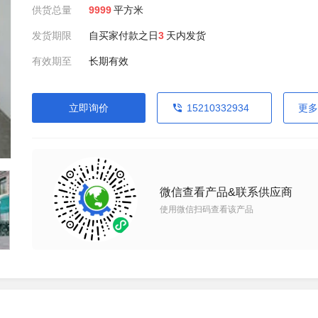
供货总量
9999
平方米
发货期限
自买家付款之日
3
天内发货
有效期至
长期有效
立即询价
15210332934
更多
微信查看产品&联系供应商
使用微信扫码查看该产品