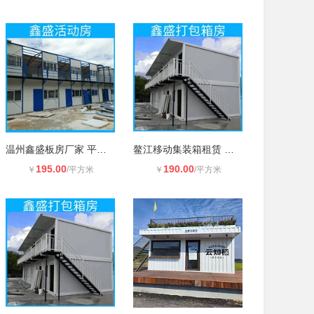
温州鑫盛板房厂家 平顶集装箱 双坡彩
鳌江移动集装箱租赁 二手住人活动房
195.00
190.00
￥
/平方米
￥
/平方米