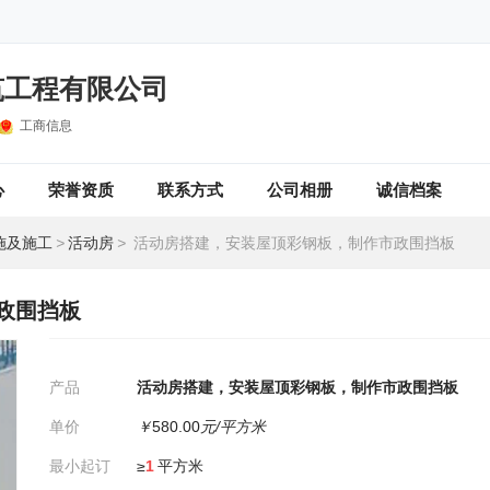
筑工程有限公司
工商信息
心
荣誉资质
联系方式
公司相册
诚信档案
施及施工
>
活动房
>
活动房搭建，安装屋顶彩钢板，制作市政围挡板
政围挡板
产品
活动房搭建，安装屋顶彩钢板，制作市政围挡板
单价
￥
580.00
元/平方米
最小起订
≥
1
平方米