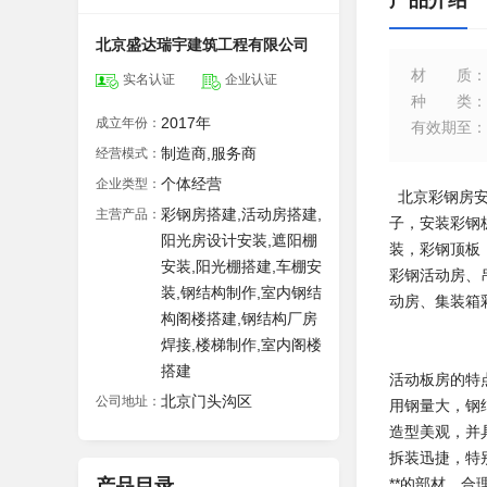
产品介绍
北京盛达瑞宇建筑工程有限公司
材质
：
实名认证
企业认证
种类
：
2017年
成立年份：
有效期至
：
制造商,服务商
经营模式：
个体经营
企业类型：
北京彩钢房安
彩钢房搭建,活动房搭建,
主营产品：
子，安装彩钢
阳光房设计安装,遮阳棚
装，彩钢顶板
安装,阳光棚搭建,车棚安
彩钢活动房、
装,钢结构制作,室内钢结
动房、集装箱
构阁楼搭建,钢结构厂房
焊接,楼梯制作,室内阁楼
搭建
活动板房的特
北京门头沟区
公司地址：
用钢量大，钢
造型美观，并
拆装迅捷，特
产品目录
**的部材，