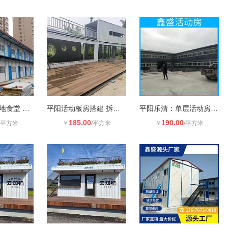
文成彩钢房 工地食堂 做饭板房搭建
平阳活动板房搭建 拆除 租赁 打包箱
平阳乐清：单层活动房 双坡彩钢房 2
185.00
190.00
/平方米
￥
/平方米
￥
/平方米