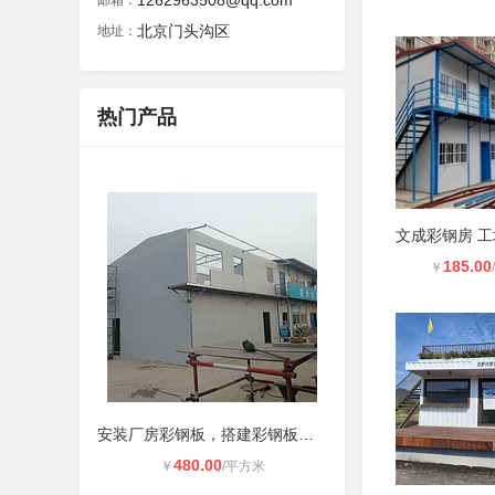
1262963508@qq.com
邮箱：
北京门头沟区
地址：
热门产品
185.00
￥
安装厂房彩钢板，搭建彩钢板车棚，制
480.00
￥
/平方米