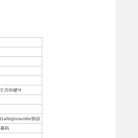
2;方向键*4
a/b/g/n/ac/d/e/协议
幕码