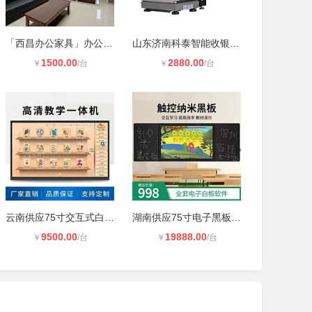
「西昌办公家具」办公桌椅｜办公沙发
山东济南科泰智能收银设备生鲜超市水
1500.00
2880.00
￥
/台
￥
/台
云南供应75寸交互式白板会议一体机教
湖南供应75寸电子黑板教学一体机智慧
9500.00
19888.00
￥
/台
￥
/台