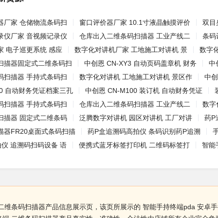
器厂家 仓储物流条码扫
窗口评价器厂家 10.1寸液晶触摸评价
双目
录仪厂家 音视频记录仪
仓库出入二维条码扫描器 工业产线二
条码
 电子巡更系统 感应
数字化对讲机厂家 工地施工对讲机 景
数字
扫描器固定式二维条码扫
中创恩 CN-XY3 自动页码盖章机 财务
中
码扫描器 手持式条码扫
数字化对讲机 工地施工对讲机 景区作
中创
S50 自动财务凭证档案三孔
中创恩 CN-M100 装订机 自动财务凭证
码扫描器 手持式条码扫
仓库出入二维条码扫描器 工业产线二
数字
扫描器 固定式二维条码
泛腾数字对讲机 园区对讲机 工厂对讲
药P
描器FR20桌面式条码扫描
药P盒追溯码高拍仪 条码识别药P追溯
仪 追溯码扫码设备 语
便携式蓝牙标签打印机 二维码标签打
智能
 二维条码扫描器产品信息展示页，该页所展示的 智能手持终端pda 安