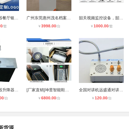
外贸无线取餐器餐厅银行叫号器振动响
广州东莞惠州茂名档案文件消毒柜票据
韶关视频监控设备，韶关IC卡智能考勤
00
3998.00
1000.00
/套
￥
/台
￥
/套
平板电脑显示器升降器尺寸_会议桌超
[厂家直销]坤昱智能鞋套机XT-46C
全国对讲机远盛通对讲机H6plus
00
6800.00
120.00
/台
￥
/台
￥
/台
新货源