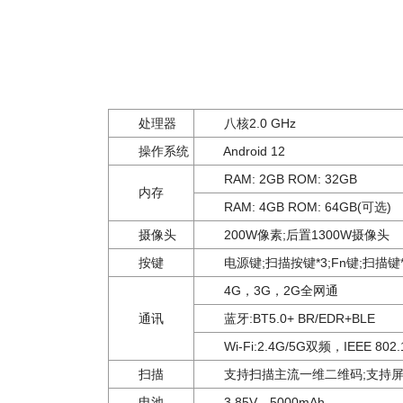
处理器
八核2.0 GHz
操作系统
Android 12
RAM: 2GB ROM: 32GB
内存
RAM: 4GB ROM: 64GB(可选)
摄像头
200W像素;后置1300W摄像头
按键
电源键;扫描按键*3;Fn键;扫描键*
4G，3G，2G全网通
通讯
蓝牙:BT5.0+ BR/EDR+BLE
Wi-Fi:2.4G/5G双频，IEEE 802.11
扫描
支持扫描主流一维二维码;支持屏
电池
3.85V，5000mAh