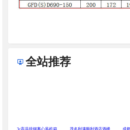
全站推荐
3c高温排烟离心风机箱轴流风机斜流风
茂名利满顺利酒店酒楼厨房环保白铁通