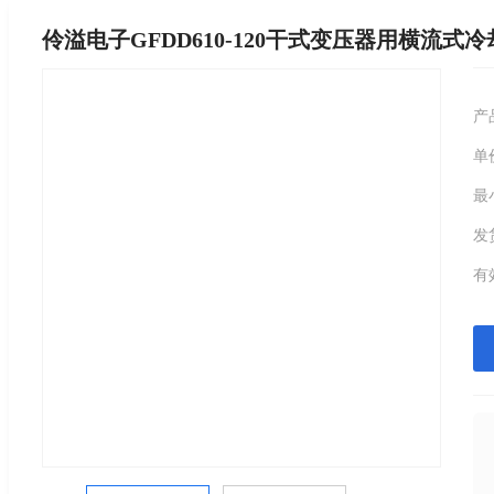
伶溢电子GFDD610-120干式变压器用横流式
产
单
最
发
有