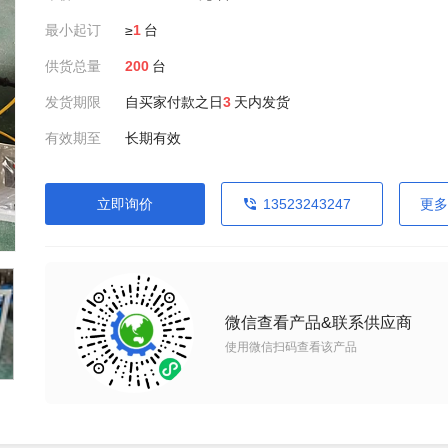
最小起订
≥
1
台
供货总量
200
台
发货期限
自买家付款之日
3
天内发货
有效期至
长期有效
立即询价
13523243247
更多
微信查看产品&联系供应商
使用微信扫码查看该产品