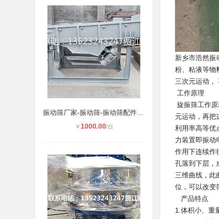
新乡市浩然振
粉、粘液等物
三次元运
旋振筛工作原
振动筛厂家-振动筛-振动筛配件-振动
元运动，再把
1000.00
￥
/台
利用率高等优
力装置即振动
作用下连续作
孔落到下层，
三维曲线，此
位，可
1.体积小、