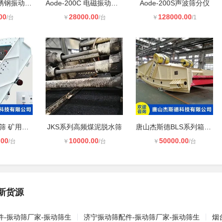
圆形旋振筛不锈钢振动筛选过滤机 精
Aode-200C 电磁振动筛分仪
Aode-200S声波筛分仪
00
28000.00
128000.00
/台
￥
/台
￥
/1
UHM系列弧形筛 矿用直线振动筛 多角
JKS系列高频煤泥脱水筛
唐山杰斯德BLS系列箱式激振器大型香
.00
10000.00
50000.00
/台
￥
/台
￥
/台
新货源
件-振动筛厂家-振动筛生
济宁振动筛配件-振动筛厂家-振动筛生
烟