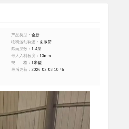
产品类型
：
全新
物料运动轨迹
：
圆振筛
筛面层数
：
1-4层
最大入料粒度
：
10mm
规格
：
1米型
最后更新
：
2026-02-03 10:45