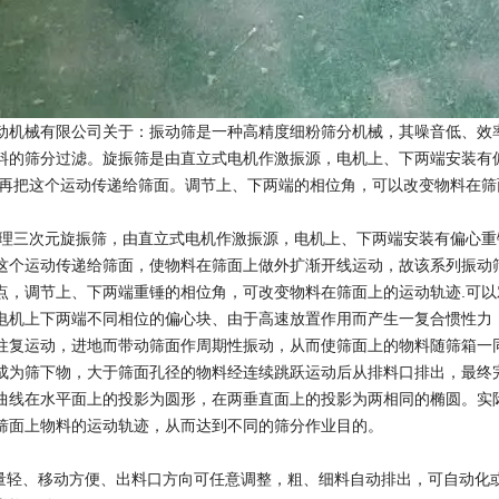
动机械有限公司关于：振动筛是一种高精度细粉筛分机械，其噪音低、效率
料的筛分过滤。旋振筛是由直立式电机作激振源，电机上、下两端安装有
动， 再把这个运动传递给筛面。调节上、下两端的相位
工作原理
理三次元旋振筛，由直立式电机作激振源，电机上、下两端安装有偏心重
这个运动传递给筛面，使物料在筛面上做外扩渐开线运动，故该系列振动
点，调节上、下两端重锤的相位角，可改变物料在筛面上的运动轨迹.可以
电机上下两端不同相位的偏心块、由于高速放置作用而产生一复合惯性力
往复运动，进地而带动筛面作周期性振动，从而使筛面上的物料随筛箱一
成为筛下物，大于筛面孔径的物料经连续跳跃运动后从排料口排出，最终
曲线在水平面上的投影为圆形，在两垂直面上的投影为两相同的椭圆。实
以改变筛面上物料的运动轨迹，从而达到不
产品特点
重量轻、移动方便、出料口方向可任意调整，粗、细料自动排出，可