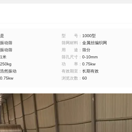
是
型号
：
1000型
振动筛
筛网材料
：
金属丝编织网
振动筛
用途
：
筛分
1米
筛孔尺寸
：
0-10mm
250kg
功率
：
0.75kw
浩然振动
有效期至
：
长期有效
0.75kw
浏览次数
：
60