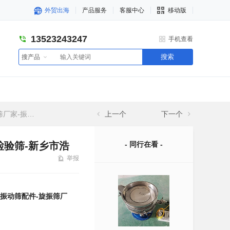
外贸出海
产品服务
客服中心
移动版
13523243247
手机查看
搜索
搜产品
浩然振动机械有限公司
上一个
下一个
检验筛-新乡市浩
- 同行在看 -
举报
-振动筛配件-旋振筛厂