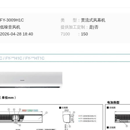
FY-3009H1C
类型
：
贯流式风幕机
低噪音风机
提供加工定制
：
是|否
2026-04-28 18:40
7100
：
150