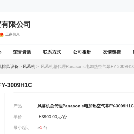
贸有限公司
工商信息
心
荣誉资质
联系方式
公司相册
友情链接
机排风设备
>
风幕机
>
风幕机总代理Panasonic电加热空气幕FY-3009H1
-3009H1C
产品
风幕机总代理Panasonic电加热空气幕FY-3009H1C
单价
￥
3900.00
元/台
最小起订
≥
1
台