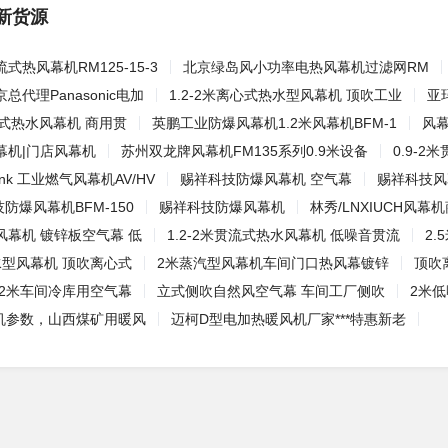
新货源
式热风幕机RM125-15-3
北京绿岛风小功率电热风幕机过滤网RM
代理Panasonic电加
1.2-2米离心式热水型风幕机 顶吹工业
亚
贯流式热水风幕机 商用贯
英鹏工业防爆风幕机1.2米风幕机BFM-1
风
幕机|门店风幕机
苏州双龙牌风幕机FM135系列0.9米设备
0.9-
ank 工业燃气风幕机AV/HV
赐祥科技防爆风幕机 空气幕
赐祥科技风
防爆风幕机BFM-150
赐祥科技防爆风幕机
林秀/LNXIUCH风
风幕机 镀锌板空气幕 低
1.2-2米贯流式热水风幕机 低噪音贯流
2
水型风幕机 顶吹离心式
2米蒸汽型风幕机车间门口热风幕镀锌
顶吹
 2米车间冷库用空气幕
立式侧吹自然风空气幕 车间工厂侧吹
2米
风机参数，山西煤矿用暖风
迈柯D型电加热暖风机厂家***特惠新老