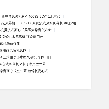
西奥多风幕机RM-4009S-3D/Y-1北京代
玛仑风幕机
0.9-1.8米贯流式热水风幕机 冷暖2用
幕机贯流式离心式风压大噪音低寿命
2米贯流式热水风幕机 顶吹商用热
幕机低价促销
幕机商用静风帘机风闸
.5米立式侧吹热水型风幕机 车间门口
离心式风幕机 2米冷库用空气幕
低噪音离心式空气幕 镀锌板离心式