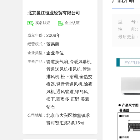
产品介绍
北京昆江恒业经贸有限公司
型号
：
实名认证
企业认证
性能
：
2008年
成立年份：
最后更新
：
贸易商
经营模式：
企业单位
企业类型：
管道换气扇,冷暖风幕机,
主营产品：
管道送风机排风机,管道
排风机,松下浴霸,全热交
换器,轻音管道风机,除霾
风机,通风管道,绿岛风,
松下,西奥多,正野,美豪
钻石
北京市大兴区榆垡镇求
公司地址：
贤村贤汇路3条15号