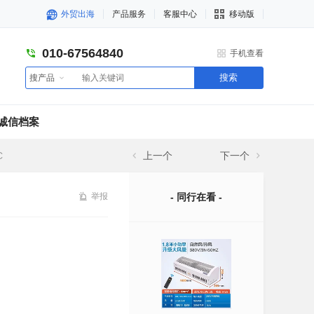
外贸出海
产品服务
客服中心
移动版
010-67564840
手机查看
搜索
搜产品
诚信档案
C
上一个
下一个
举报
- 同行在看 -