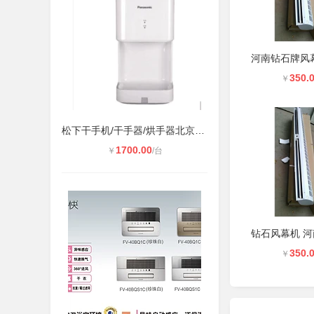
350.
￥
松下干手机/干手器/烘手器北京代理销
1700.00
￥
/台
350.
￥