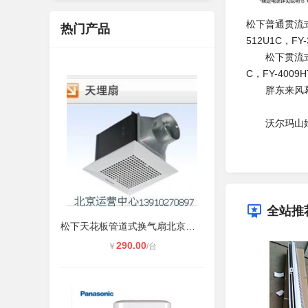
松下普通贯流式自然
热门产品
512U1C，FY-
松下贯流式冷暖电加
C，FY-4009H
胖东来风幕机
沃尔玛山姆风
全站推
松下天花板管道式换气扇北京价格参数
290.00
￥
/台