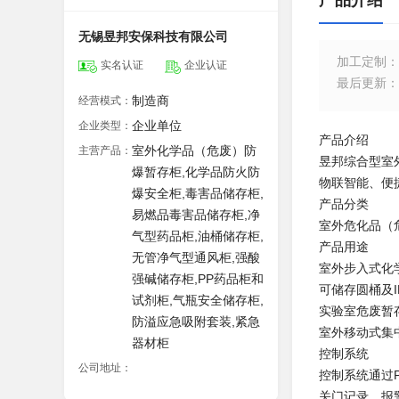
产品介绍
无锡昱邦安保科技有限公司
加工定制
：
实名认证
企业认证
最后更新
：
制造商
经营模式：
企业单位
企业类型：
产品介绍
室外化学品（危废）防
主营产品：
昱邦综合型室
爆暂存柜,化学品防火防
物联智能、便
爆安全柜,毒害品储存柜,
产品分类
易燃品毒害品储存柜,净
室外危化品（
气型药品柜,油桶储存柜,
产品用途
无管净气型通风柜,强酸
室外步入式化
强碱储存柜,PP药品柜和
可储存圆桶及
试剂柜,气瓶安全储存柜,
实验室危废暂
防溢应急吸附套装,紧急
室外移动式集
器材柜
控制系统
公司地址：
控制系统通过
关门记录，报