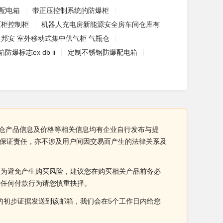
爆配电箱
带正压控制系统的防爆柜
压柜控制柜
机器人充电房新能源安全房车间仓库有
昱邦安 室外移动式集中供气柜 气瓶仓
爆标志ex db ii
定制不锈钢防爆配电箱
气瓶仓产品信息及价格等相关信息均有企业自行发布与提
何保证责任，亦不涉及用户间因交易而产生的法律关系及
。为避免产生购买风险，建议您在购买相关产品前务必
于任何付款行为请您慎重抉择。
侵权的初步证据发送到该邮箱，我们会在5个工作日内给您