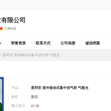
技有限公司
工商信息
心
荣誉资质
联系方式
公司相册
诚信档案
>
昱邦安 室外移动式集中供气柜 气瓶仓
产品
昱邦安 室外移动式集中供气柜 气瓶仓
单价
面议
最小起订
≥
1
台