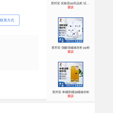
昱邦安 实验室pp药品柜 试剂柜 器皿
面议
联系方式
昱邦安 强酸强碱储存柜 pp柜
面议
昱邦安 单桶双桶油桶储存柜
面议