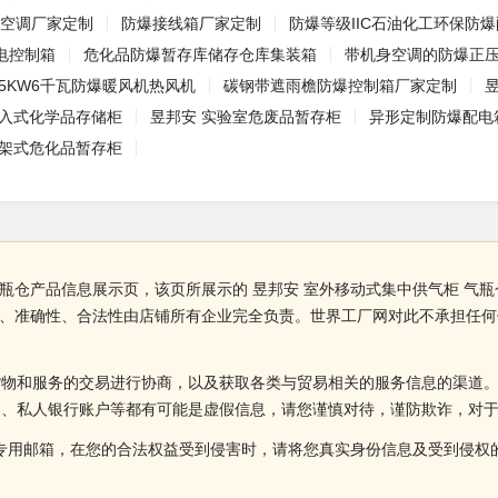
爆空调厂家定制
防爆接线箱厂家定制
防爆等级IIC石油化工环保防
电控制箱
危化品防爆暂存库储存仓库集装箱
带机身空调的防爆正
W5KW6千瓦防爆暖风机热风机
碳钢带遮雨檐防爆控制箱厂家定制
步入式化学品存储柜
昱邦安 实验室危废品暂存柜
异形定制防爆配电箱防
层架式危化品暂存柜
气瓶仓产品信息展示页，该页所展示的 昱邦安 室外移动式集中供气柜 
实性、准确性、合法性由店铺所有企业完全负责。世界工厂网对此不承担任
货物和服务的交易进行协商，以及获取各类与贸易相关的服务信息的渠道
述、私人银行账户等都有可能是虚假信息，请您谨慎对待，谨防欺诈，对
侵权投诉的专用邮箱，在您的合法权益受到侵害时，请将您真实身份信息及受到