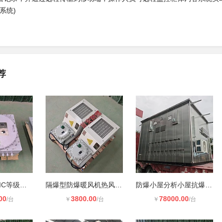
系统)
荐
铸铝防爆标志IIC等级防爆配电箱
隔爆型防爆暖风机热风机电暖器
防爆小屋分析小屋抗爆小屋充电防火小
00
3800.00
78000.00
/台
￥
/台
￥
/台