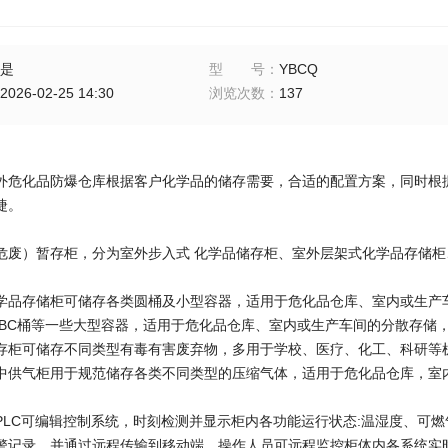
是
型号
：
YBCQ
2026-02-25 14:30
浏览次数
：
137
外危化品防爆仓库根据客户化学品的储存需要，合适的配置方案，同时根据
捷。
危废）暂存柜，分为室外步入式 化学品储存柜、室外层架式化学品存储
学品存储柜可储存各类圆桶及小型容器，适用于危化品仓库、室内或生产
IBC桶等一些大型容器，适用于危化品仓库、室内或生产车间的分散存储
存柜可储存不同类型有毒有害废弃物，多用于学校、医疗、化工、科研等
中供气柜用于规范储存各类不同类型的压缩气体，适用于危化品仓库，室
PLC可编辑控制系统，时刻检测并显示柜内各功能运行状态:温湿度、可燃
警记录，并通过远程传输到移动端，操作人员可远程监控柜体内各系统实