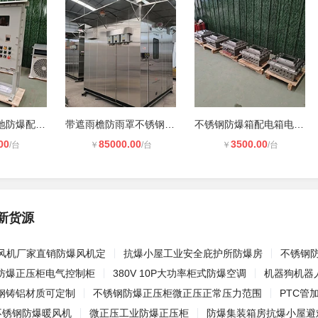
防爆控制箱就地防爆配电箱电气箱
带遮雨檐防雨罩不锈钢防爆小屋正压小
不锈钢防爆箱配电箱电气控制箱定制
00
85000.00
3500.00
/台
￥
/台
￥
/台
新货源
流风机厂家直销防爆风机定
抗爆小屋工业安全庇护所防爆房
不锈钢
防爆正压柜电气控制柜
380V 10P大功率柜式防爆空调
机器狗机器
钢铸铝材质可定制
不锈钢防爆正压柜微正压正常压力范围
PTC管
不锈钢防爆暖风机
微正压工业防爆正压柜
防爆集装箱房抗爆小屋避