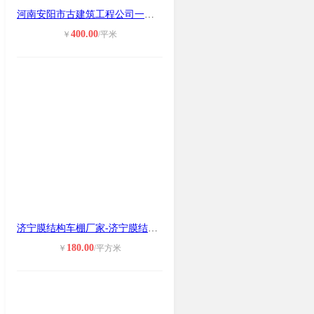
河南安阳市古建筑工程公司一级施工、
400.00
￥
/平米
济宁膜结构车棚厂家-济宁膜结构充电
180.00
￥
/平方米