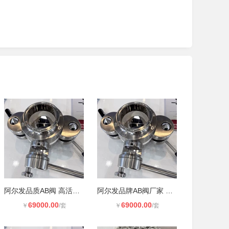
阿尔发品质AB阀 高活性密闭阀厂家
阿尔发品牌AB阀厂家 分体式蝶阀 满足
69000.00
69000.00
￥
/套
￥
/套