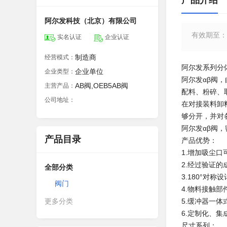
产品介绍
阿尔发科技（北京）有限公司
有效期至
：
实名认证
企业认证
制造商
经营模式：
阿尔发系列分体
企业单位
企业类型：
阿尔发αβ阀
AB阀,OEB5AB阀
主营产品：
配料、粉碎、
公司地址：
在对接装料卸
够分开，并对
阿尔发αβ阀
产品目录
产品优势：
1.增加吸尘口
2.经过验证的
全部分类
3.180°对
阀门
4.物料接触
更多分类
5.缓冲器一
6.定制化、
尺寸系列：