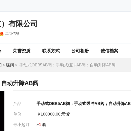
京）有限公司
工商信息
心
荣誉资质
联系方式
公司相册
诚信档案
门
>
蝶阀
>
手动式OEB5AB阀；手动式缓冲AB阀；自动升降AB阀
；自动升降AB阀
产品
手动式OEB5AB阀；手动式缓冲AB阀；自动升降A
单价
￥
100000.00
元/套
最小起订
≥
1
套