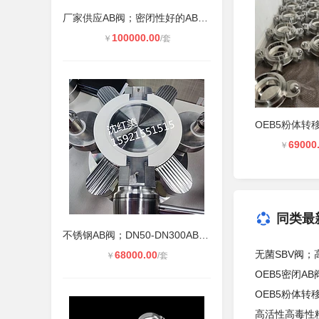
厂家供应AB阀；密闭性好的AB阀；高密
100000.00
￥
/套
69000
￥
同类最
不锈钢AB阀；DN50-DN300AB阀；不漏粉
无菌SBV阀；
68000.00
￥
/套
OEB5密闭A
OEB5粉体转
高活性高毒性粉