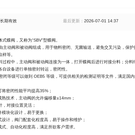
长期有效
最后更新
：
2026-07-01 14:37
式蝶阀，又称为“SBV”型蝶阀。
，由主动阀和被动阀组成，用于物料密闭、无菌输送，避免交叉污染，保
取样等。
料过程中，主动阀和被动阀连接为一体，打开蝶阀后进行对接分料；分料
各自设备进行单独密封转运，密闭性。
，密闭等级可以做到 OEB5 等级，可提供相关的检测证明等文件，满足国
可将密闭性能平均提高35%；
成熟技术，主动阀的允许偏移量±14mm；
称设计，对接位置灵活；
部件模块化设计，易于更换；
体式设计，阀门配套化程度高，易于操作和维护；
集成式、自动化程度高，满足所欲客户需求。