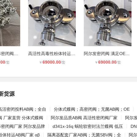
OEB5粉体转移密闭阀厂家 阿尔发品牌
高活性高毒性粉体转运AB阀厂家 αβ
阿尔发密闭阀 满足OEB5级密闭性 高活
.00
69000.00
69000.00
/套
￥
/套
￥
/套
新货源
高活密闭投料AB阀；全自
分体式蝶阀；高密闭阀；无菌AB阀；OE
B阀 厂家直营 分体式蝶阀
阿尔发品质AB阀 高活性密闭阀厂家
阿尔发
移密闭阀厂家 阿尔发品牌
d341x-16q 蜗轮软密封法兰蝶阀 低压
DN
体转运AB阀厂家 αβ
隔离器配套厂家AB阀；无菌SBV阀；全
阿尔