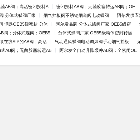
无菌AB阀；高活密闭投料A
密闭投料AB阀；无菌胶塞转运AB阀；OE
阀 分体式蝶阀厂家
烟气挡板阀不锈钢烟道阀电动蝶阀
阿尔发供应
阀 满足OEB5级密封 分体
阿尔发品牌 分体式蝶阀厂家 OEB5级密
B阀；分体式蝶阀；OEB5
分体式蝶阀厂家 OEB5级粉体密封转运
做在线SIP的AB阀；高活
气动通风蝶阀电动调风阀手动烟气挡板
动式AB阀；无菌胶塞转运AB
阿尔发全自动升降缓冲AB阀；全密闭OE