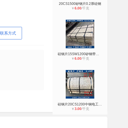
20CS1500矽钢片0.2厚硅钢
￥
6.00
/千克
联系方式
硅钢片15SW1200矽钢带铁芯定转子电工
￥
6.00
/千克
硅钢片20CS1200中钢电工钢0.2高导磁
￥
3.00
/千克