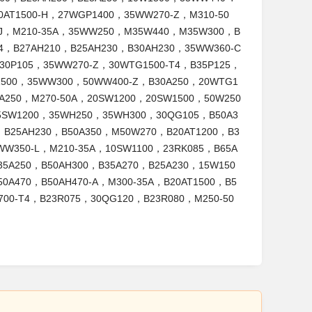
0AT1500-H，27WGP1400，35WW270-Z，M310-50
0-J，M210-35A，35WW250，M35W440，M35W300，B
4，B27AH210，B25AH230，B30AH230，35WW360-C
30P105，35WW270-Z，30WTG1500-T4，B35P125，
H1500，35WW300，50WW400-Z，B30A250，20WTG1
A250，M270-50A，20SW1200，20SW1500，50W250
5SW1200，35WH250，35WH300，30QG105，B50A3
，B25AH230，B50A350，M50W270，B20AT1200，B3
WW350-L，M210-35A，10SW1100，23RK085，B65A
35A250，B50AH300，B35A270，B25A230，15W150
0A470，B50AH470-A，M300-35A，B20AT1500，B5
700-T4，B23R075，30QG120，B23R080，M250-50