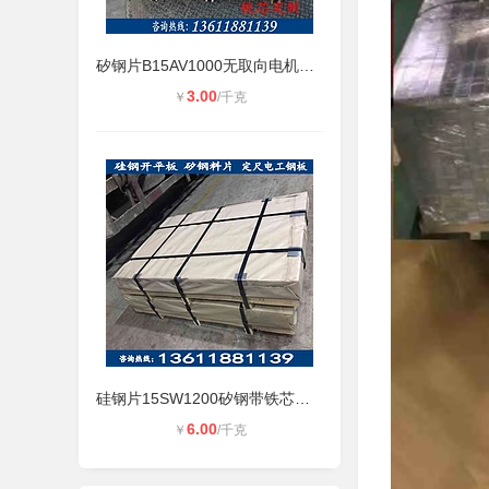
矽钢片B15AV1000无取向电机铁芯硅钢
3.00
￥
/千克
硅钢片15SW1200矽钢带铁芯定转子电工
6.00
￥
/千克