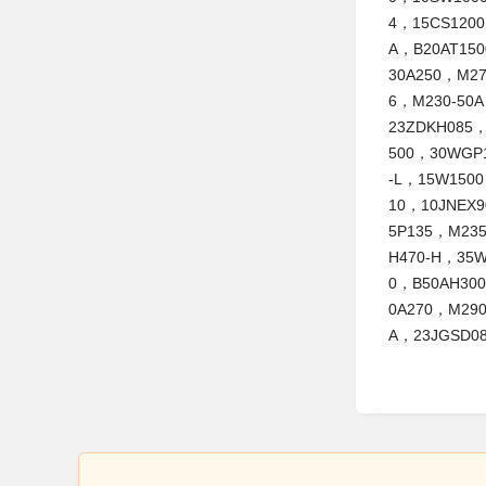
4，15CS120
A，B20AT15
30A250，M2
6，M230-50
23ZDKH085
500，30WGP
-L，15W150
10，10JNEX
5P135，M23
H470-H，35
0，B50AH300
0A270，M29
A，23JGSD0