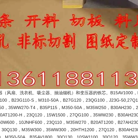
（风扇、洗衣机、吸尘器、抽油烟机）和变压器的铁芯。B15AV1000，B10AV
100，B23G110-S，M310-50A，B27G120，23QG100，J23G-50,27
50，35WW270-T4，B35P115，M350-50A，M35W250，B30AH230，2
20AT1200-H，23Q120，15W1500，27QG100，35WW230，B30AH23
50W600，10JNHF600，23Q110，M35W270，B20AT1200，B27AH23
，30Q130，M35W300，35WW300，20HTH1200，27Q120，B30AH230
0，M350-50A，B35AV1800，30Q130，10SW1100，30Q120，35WW3