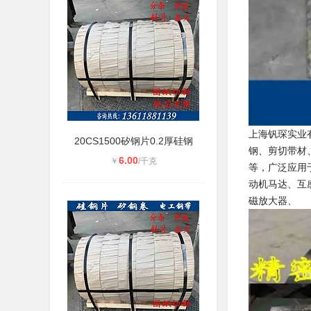
上海钒琛实业
20CS1500矽钢片0.2厚硅钢
钢、剪切带材
6.00
￥
/千克
等，广泛应用
动机马达、互
磁放大器、