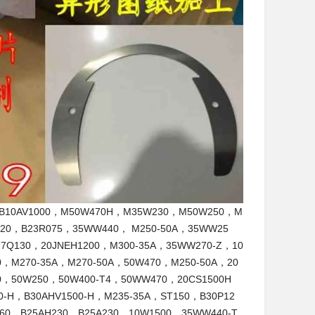
1000，M50W470H，M35W230，M50W250，M
Q120，B23R075，35WW440， M250-50A，35WW25
7Q130，20JNEH1200，M300-35A，35WW270-Z，10
0，M270-35A，M270-50A，50W470，M250-50A，20
0，50W250，50W400-T4，50WW470，20CS1500H
-H，B30AHV1500-H，M235-35A，ST150，B30P12
60，B25AH230，B25A230，10W1500，35WW440-T