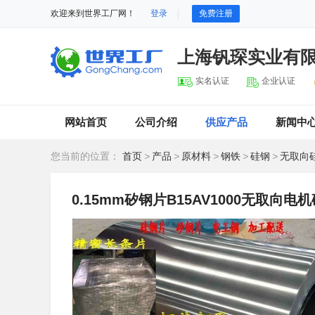
欢迎来到世界工厂网！
登录
免费注册
上海钒琛实业有
实名认证
企业认证
网站首页
公司介绍
供应产品
新闻中
您当前的位置：
首页
>
产品
>
原材料
>
钢铁
>
硅钢
>
无取向
0.15mm矽钢片B15AV1000无取向电