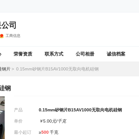
限公司
工商信息
心
荣誉资质
联系方式
公司相册
诚信档案
硅钢片
>
0.15mm矽钢片B15AV1000无取向电机硅钢
机硅钢
产品
0.15mm矽钢片B15AV1000无取向电机硅钢
单价
￥
5.00
元/千克
最小起订
≥
500
千克