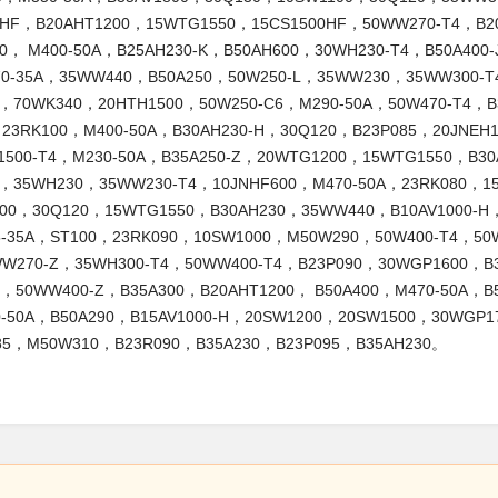
0HF，B20AHT1200，15WTG1550，15CS1500HF，50WW270-T4，B2
00， M400-50A，B25AH230-K，B50AH600，30WH230-T4，B50A40
70-35A，35WW440，B50A250，50W250-L，35WW230，35WW300-T
A，70WK340，20HTH1500，50W250-C6，M290-50A，50W470-T4，B
，23RK100，M400-50A，B30AH230-H，30Q120，B23P085，20JNE
1500-T4，M230-50A，B35A250-Z，20WTG1200，15WTG1550，B30
0，35WH230，35WW230-T4，10JNHF600，M470-50A，23RK080，1
900，30Q120，15WTG1550，B30AH230，35WW440，B10AV1000-H
5-35A，ST100，23RK090，10SW1000，M50W290，50W400-T4，50
WW270-Z，35WH300-T4，50WW400-T4，B23P090，30WGP1600，B
，50WW400-Z，B35A300，B20AHT1200， B50A400，M470-50A，B5
0-50A，B50A290，B15AV1000-H，20SW1200，20SW1500，30WGP1
85，M50W310，B23R090，B35A230，B23P095，B35AH230。