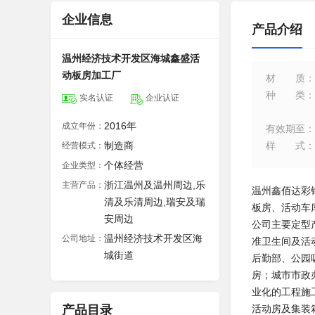
企业信息
产品介绍
温州经济技术开发区海城鑫盛活
动板房加工厂
材质
：
种类
：
实名认证
企业认证
2016年
成立年份：
有效期至
：
制造商
样式
：
经营模式：
个体经营
企业类型：
浙江温州及温州周边,乐
主营产品：
温州鑫佰达彩
清及乐清周边,瑞安及瑞
板房、活动车
安周边
公司主要定型
温州经济技术开发区海
公司地址：
准卫生间及活
城街道
后勤部、公园
房；城市市政
业化的工程施
产品目录
活动房及集装