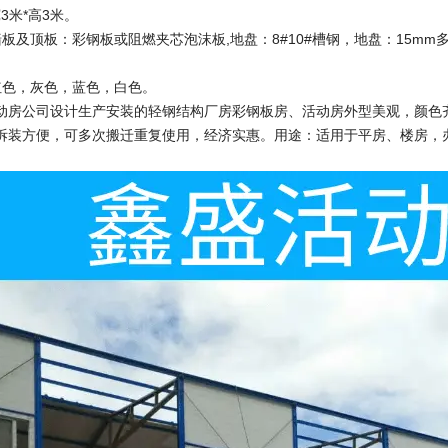
3米*高3米。
墙板及顶板：彩钢板或阻燃夹芯泡沫板,地盘：8#10#槽钢，地盘：15m
红色，灰色，蓝色，白色。
动房公司设计生产安装的轻钢结构厂房彩钢板房、活动房外型美观，颜色
拆装方便，可多次搬迁重复使用，经济实惠。用途：适用于平房、楼房，