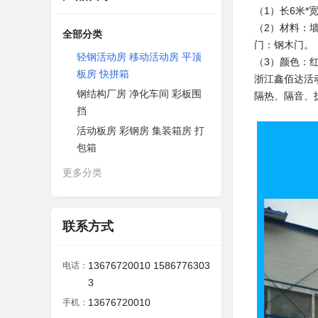
（1）长6米*宽
（2）材料：
全部分类
门：钢木门。
轻钢活动房 移动活动房 平顶
（3）颜色：
板房 快拼箱
浙江鑫佰达活
钢结构厂房 净化车间 彩板围
隔热、隔音、
挡
活动板房 彩钢房 集装箱房 打
包箱
更多分类
联系方式
13676720010 1586776303
电话：
3
13676720010
手机：