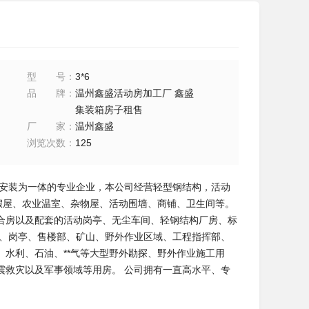
型号
：
3*6
品牌
：
温州鑫盛活动房加工厂 鑫盛
集装箱房子租售
厂家
：
温州鑫盛
浏览次数
：
125
、安装为一体的专业企业，本公司经营轻型钢结构，活动
假屋、农业温室、杂物屋、活动围墙、商铺、卫生间等。
合房以及配套的活动岗亭、无尘车间、轻钢结构厂房、标
库、岗亭、售楼部、矿山、野外作业区域、工程指挥部、
水利、石油、**气等大型野外勘探、野外作业施工用
震救灾以及军事领域等用房。 公司拥有一直高水平、专