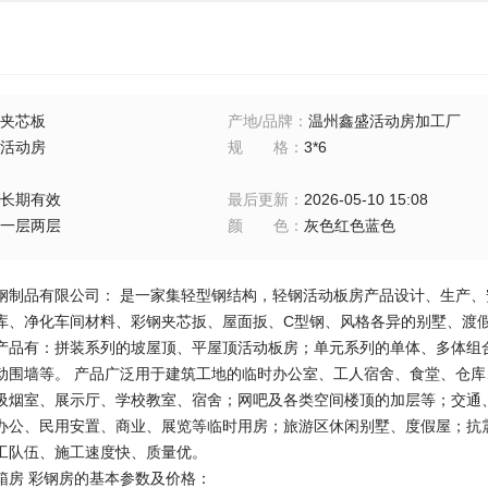
夹芯板
产地/品牌
：
温州鑫盛活动房加工厂
活动房
规格
：
3*6
长期有效
最后更新
：
2026-05-10 15:08
一层两层
颜色
：
灰色红色蓝色
钢制品有限公司： 是一家集轻型钢结构，轻钢活动板房产品设计、生产
库、净化车间材料、彩钢夹芯扳、屋面扳、C型钢、风格各异的别墅、渡
产品有：拼装系列的坡屋顶、平屋顶活动板房；单元系列的单体、多体组
动围墙等。 产品广泛用于建筑工地的临时办公室、工人宿舍、食堂、仓
吸烟室、展示厅、学校教室、宿舍；网吧及各类空间楼顶的加层等；交通、
办公、民用安置、商业、展览等临时用房；旅游区休闲别墅、度假屋；抗
工队伍、施工速度快、质量优。
箱房 彩钢房的基本参数及价格：