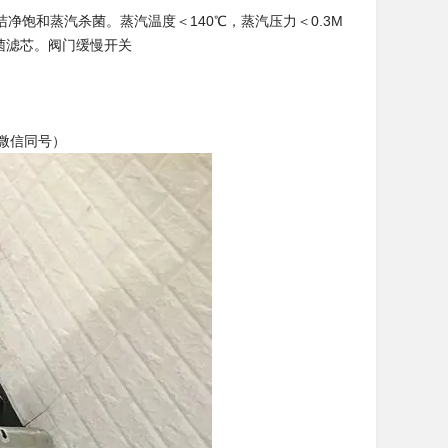
净饱和蒸汽杀菌。蒸汽温度＜140℃，蒸汽压力＜0.3M
的除菌滤芯。阀门缓慢开关
40（微信同号）