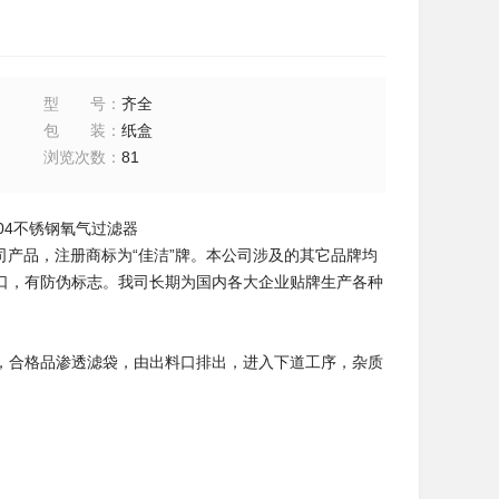
型号
：
齐全
包装
：
纸盒
浏览次数
：
81
304不锈钢氧气过滤器
司产品，注册商标为“佳洁”牌。本公司涉及的其它品牌均
口，有防伪标志。我司长期为国内各大企业贴牌生产各种
，合格品渗透滤袋，由出料口排出，进入下道工序，杂质