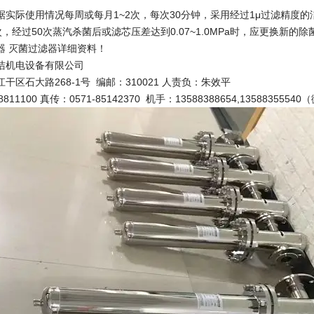
实际使用情况每周或每月1~2次，每次30分钟，采用经过1μ过滤精度的洁
/次，经过50次蒸汽杀菌后或滤芯压差达到0.07~1.0MPa时，应更换新
器 灭菌过滤器详细资料！
洁机电设备有限公司
干区石大路268-1号 编邮：310021 人责负：朱效平
8811100 真传：0571-85142370 机手：13588388654,135883555