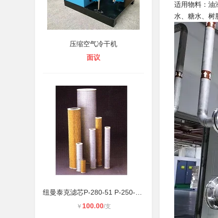
适用物料：油
水、糖水、树
压缩空气冷干机
面议
纽曼泰克滤芯P-280-51 P-250-85 P-36
100.00
￥
/支