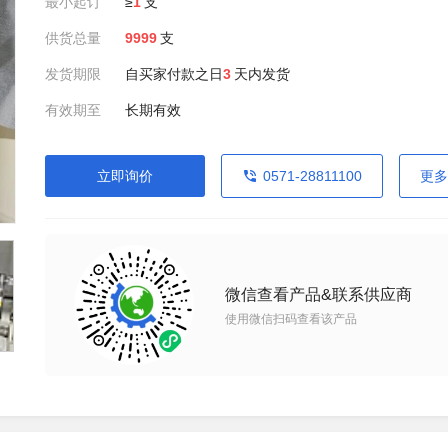
最小起订
≥
1
支
供货总量
9999
支
发货期限
自买家付款之日
3
天内发货
有效期至
长期有效
立即询价
0571-28811100
更多
微信查看产品&联系供应商
使用微信扫码查看该产品