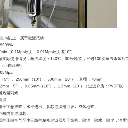
22μm以上，属于微滤范畴
9999%
min（0.1Mpa压力，0.01Mpa压力差10"）
实际使用情况，蒸汽温度＜140℃，30分钟/次，经过100次蒸汽杀菌后或滤
pa（正向压差）
05Mpa
（5"）、250mm（10"）、500mm（20"）；直径：70mm
2mm（5"）、0.65mm（10"）、1.3mm（20"）；过滤介质：PVDF膜
耐热聚丙烯
特点
用十字悬挂式，水平进出。多芯过滤器可设计成落地式。
外向内穿过滤芯。
器的压缩空气至少三级的精密过滤器及干燥机。除油、除水、除尘，油雾浓度