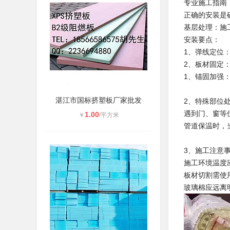
专业施工指南
正确的安装是
基层处理：施
安装要点：
1、弹线定位
2、板材固定
1、锚固加强
湛江市国标挤塑板厂家批发
2、特殊部位
遇到门、窗等
1.00
￥
/平方米
管道保温时，
3、施工注意
施工环境温度应
板材切割需使
玻璃棉应远离