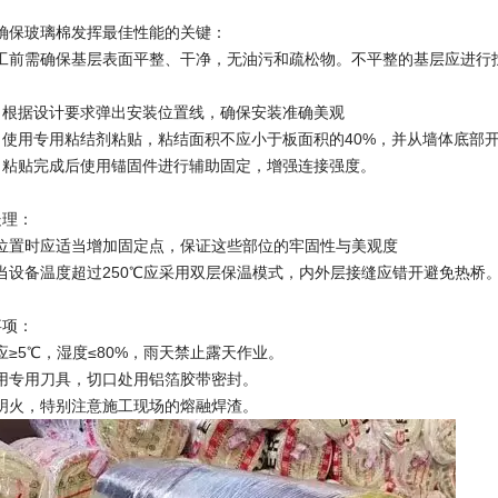
确保玻璃棉发挥最佳性能的关键：
工前需确保基层表面平整、干净，无油污和疏松物。不平整的基层应进行
：根据设计要求弹出安装位置线，确保安装准确美观
：使用专用粘结剂粘贴，粘结面积不应小于板面积的40%，并从墙体底部
：粘贴完成后使用锚固件进行辅助固定，增强连接强度。
处理：
位置时应适当增加固定点，保证这些部位的牢固性与美观度
当设备温度超过250℃应采用双层保温模式，内外层接缝应错开避免热桥
事项：
≥5℃，湿度≤80%，雨天禁止露天作业。
用专用刀具，切口处用铝箔胶带密封。
明火，特别注意施工现场的熔融焊渣。