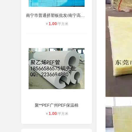
南宁市普通挤塑板批发/南宁高密度挤
1.00
￥
/平方米
聚**PEF广州PEF保温棉
1.00
￥
/平方米