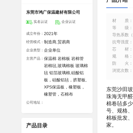
产品介绍
东莞市鸿广保温建材有限公司
材质
：
实名认证
企业认证
等级
：
2021年
成立年份：
导热系数（
制造商,贸易商
抗弯强度
：
经营模式：
芯材
：
企业单位
企业类型：
规格
：
保温棉 岩棉板 岩棉管
主营产品：
防火
：
岩棉毡,玻璃棉板 玻璃棉
浏览次数
：
毡 铝箔玻璃棉,硅酸铝
板，硅酸铝毡，挤塑板,
XPS保温板，橡塑板，
东莞沙田玻
橡塑管，石棉布
珠海无甲醛
公司地址：
棉卷毡多少
号、规格、
棉板批发、
家。
产品目录