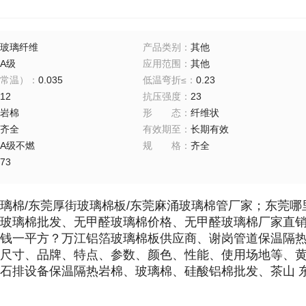
玻璃纤维
产品类别
：
其他
A级
应用范围
：
其他
常温）
：
0.035
低温弯折≤
：
0.23
12
抗压强度
：
23
岩棉
形态
：
纤维状
齐全
有效期至
：
长期有效
A级不燃
规格
：
齐全
73
璃棉/东莞厚街玻璃棉板/东莞麻涌玻璃棉管厂家；东莞
玻璃棉批发、无甲醛玻璃棉价格、无甲醛玻璃棉厂家直
钱一平方？万江铝箔玻璃棉板供应商、谢岗管道保温隔
尺寸、品牌、特点、参数、颜色、性能、使用场地等、黄
石排设备保温隔热岩棉、玻璃棉、硅酸铝棉批发、茶山 