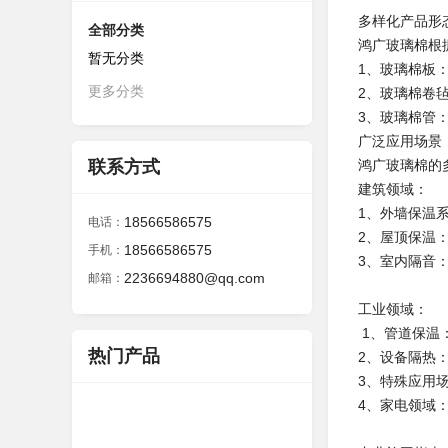
多样化产品形
全部分类
鸿广玻璃棉根
暂无分类
1、玻璃棉板：
更多分类
2、玻璃棉卷
3、玻璃棉管：
广泛应用场景
联系方式
鸿广玻璃棉的
建筑领域：
1、外墙保温
18566586575
电话：
2、屋顶保温
18566586575
手机：
3、室内隔音
2236694880@qq.com
邮箱：
工业领域：
1、管道保温
热门产品
2、设备隔热
3、特殊应用
4、家电领域