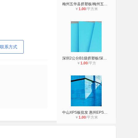
梅州五华县挤塑板/梅州五华县B1级挤
￥
1.00
/平方米
联系方式
深圳2公分B1级挤塑板/深圳南山区2公
￥
1.00
/平方
中山XPS板批发 惠州EPS板价格 珠海屋
￥
1.00
/平方米