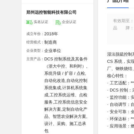
产品介绍
郑州远控智能科技有限公司
有效期至
：
实名认证
企业认证
品牌
：
2018年
成立年份：
制造商
经营模式：
企业单位
企业类型：
湿法脱硫控制系
DCS 控制系统及其备件
主营产品：
CS 系统，
（浙大中控、和利时）,
厂、钢铁烧结
系统升级 / 扩容 / 点检,
核心特性：
自动化改造,自动化控制
· 工艺适配：
系统集成,计算机系统集
· DCS 控
成,工控系统运维、点检
· 监控功能：
服务,工控系统信息安全
· 自动调节
解决方案,定制自动化产
· 安全可靠：
品、智慧农业解决方案,
· 环保达标：
设计、采购、施工总承
· 应用场景
包