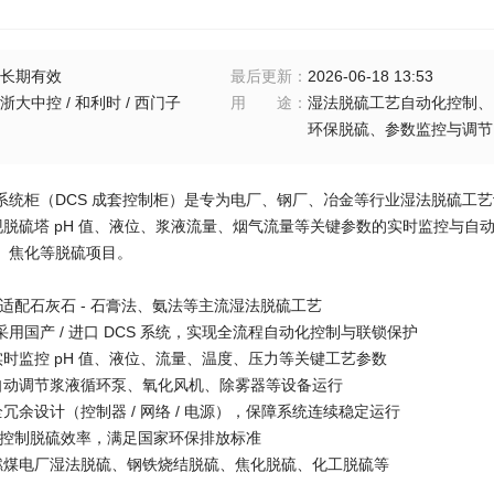
长期有效
最后更新
：
2026-06-18 13:53
浙大中控 / 和利时 / 西门子
用途
：
湿法脱硫工艺自动化控制、
环保脱硫、参数监控与调节
统柜（DCS 成套控制柜）是专为电厂、钢厂、冶金等行业湿法脱硫工艺设计
实现脱硫塔 pH 值、液位、浆液流量、烟气流量等关键参数的实时监控与
、焦化等脱硫项目。
**适配石灰石 - 石膏法、氨法等主流湿法脱硫工艺
制：采用国产 / 进口 DCS 系统，实现全流程自动化控制与联锁保护
实时监控 pH 值、液位、流量、温度、压力等关键工艺参数
：自动调节浆液循环泵、氧化风机、除雾器等设备运行
全冗余设计（控制器 / 网络 / 电源），保障系统连续稳定运行
**控制脱硫效率，满足国家环保排放标准
：燃煤电厂湿法脱硫、钢铁烧结脱硫、焦化脱硫、化工脱硫等