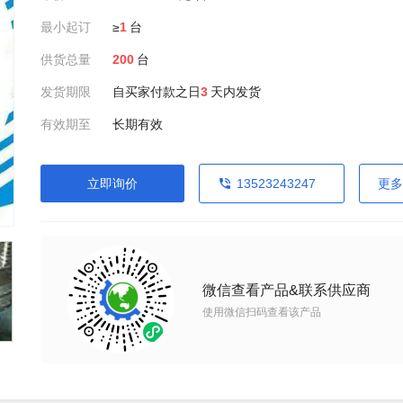
最小起订
≥
1
台
供货总量
200
台
发货期限
自买家付款之日
3
天内发货
有效期至
长期有效
立即询价
13523243247
更多
微信查看产品&联系供应商
使用微信扫码查看该产品