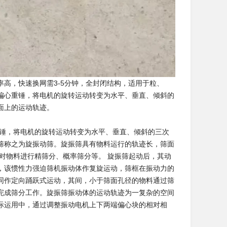
高，快速换网需3-5分钟，全封闭结构，适用于粒、
偏心重锤，将电机的旋转运动转变为水平、垂直、倾斜的
筛面上的运动轨迹。
锤，将电机的旋转运动转变为水平、垂直、倾斜的三次
筛称之为旋振动筛。旋振筛具有物料运行的轨迹长，筛面
对物料进行精筛分、概率筛分等。 旋振筛起动后，其动
，该惯性力强迫筛机振动体作复旋运动，筛框在振动力的
同作定向踊跃式运动，其间，小于筛面孔径的物料通过筛
完成筛分工作。旋振筛振动体的运动轨迹为一复杂的空间
际运用中，通过调整振动电机上下两端偏心块的相对相