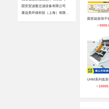
固安贺滤曼过滤设备有限公司
康迩美环保科技（上海）有限公司
5000.
￥
10000
￥