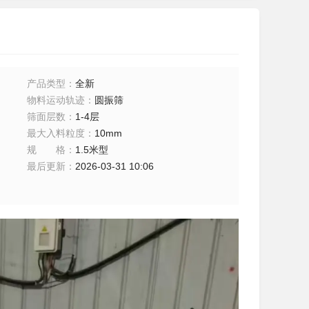
产品类型
：
全新
物料运动轨迹
：
圆振筛
筛面层数
：
1-4层
最大入料粒度
：
10mm
规格
：
1.5米型
最后更新
：
2026-03-31 10:06