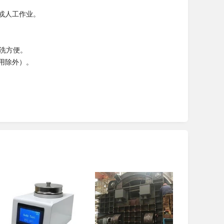
或人工作业。
清洗方便。
钢制作（医药用除外）。