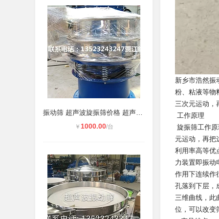
新乡市浩然振
粉、粘液等物
三次元运动，
振动筛 超声波旋振筛价格 超声波振动
工作原理
1000.00
￥
/台
旋振筛工作原
元运动，再把
利用率高等优
力装置即振动
作用下连续作
孔落到下层，
三维曲线，此
位，可以改变