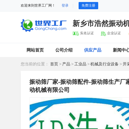
欢迎来到世界工厂网！
登录
免费注册
新乡市浩然振动
实名认证
企业认证
网站首页
公司介绍
供应产品
新闻中
您当前的位置：
首页
>
产品
>
工业品
>
机械及行业设备
>
开
振动筛厂家-振动筛配件-振动筛生产厂
动机械有限公司