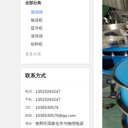
全部分类
振动筛
输送机
提升机
滚筒筛
给料机
更多分类
联系方式
13523243247
电话：
13523243247
手机：
1036530579
QQ：
1036530579@qq.com
邮箱：
牧野区国家化学与物理电源
地址：