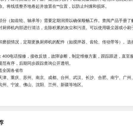
命。将线缆整齐地卷起并放置在**位置，以防止纠缠和损坏。
部分（如齿轮、轴承等）需要定期润滑以确保顺畅工作。查阅产品手册了
对厨师机内部进行清洁，去除积累的灰尘和污渍。可以使用吸尘器或小刷
和磨损情况，定期更换厨师机的配件（如搅拌器、齿轮、传动带等）。选
：400电话报修，接收反馈，故障诊断，制定维修方案，跟踪跟进，直至
规范有序，后期同步跟踪查询公开透明。
盖全国各省市
天津、重庆、苏州、南京、成都、台州、武汉、长沙、合肥、南宁、广州
杭州、宁波、佛山、沈阳、兰州、新疆等地区。
荐