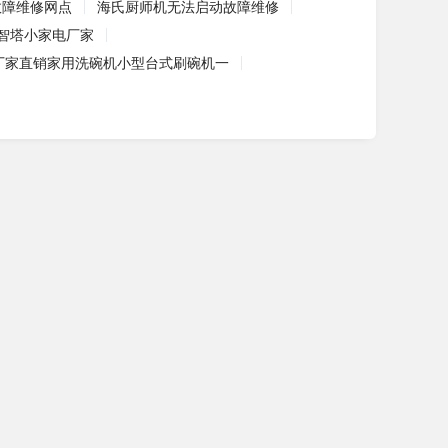
故障维修网点
海氏厨师机无法启动故障维修
智塔小家电厂家
厂家直销家用洗碗机小型台式刷碗机一