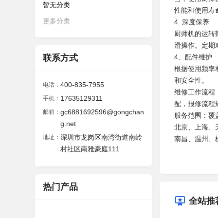
暂无分类
性能和使用寿
更多分类
4. 深度保养
厨师机的运转
滑操作。定期
联系方式
4、配件维护
根据使用频率
和安全性。
400-835-7955
电话：
维修工作流程
17635129311
手机：
配，报修流程
gc6881692596@gongchan
邮箱：
服务范围：覆
g.net
北京、上海、
深圳市龙岗区南湾街道南岭
地址：
南昌、温州、
村社区南雅豪庭111
热门产品
全站推