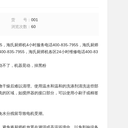
货号
：
001
浏览次数
：
60
55，海氏厨师机4小时服务电话400-835-7955，海氏厨师
-835-7955，海氏厨师机各区24小时维修电话400-83
动不了，机器晃动，掉黑粉
物干燥后难以清理。使用温水和温和的洗涤剂清洗这些部
洗的区域，如搅拌器的接口部分，可以使用小刷子或棉签
免水分残留导致电机受潮。
。避免将厨师机放置在潮湿或高温环境中，以免影响设备