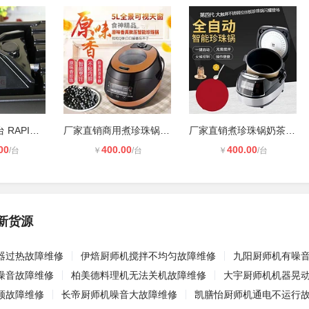
Blendtec清洗台 RAPID RINSER® AND
厂家直销商用煮珍珠锅奶茶饮品店全自
厂家直销煮珍珠锅奶茶店专用全自动珍
00
400.00
400.00
/台
￥
/台
￥
/台
新货源
器过热故障维修
伊焙厨师机搅拌不均匀故障维修
九阳厨师机有噪
噪音故障维修
柏美德料理机无法关机故障维修
大宇厨师机机器晃
顿故障维修
长帝厨师机噪音大故障维修
凯膳怡厨师机通电不运行