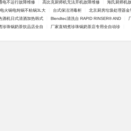
通电不运行故障维修
高比克厨师机无法开机故障维修
海氏厨师机
31电火锅电炖锅不粘锅3L大
台式保洁消毒柜
北京厨房垃圾处理器金
热酒机日式清酒加热韩式
Blendtec清洗台 RAPID RINSER® AND
煮珍珠锅奶茶饮品店全自
厂家直销煮珍珠锅奶茶店专用全自动珍