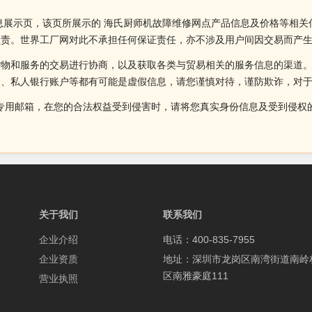
息展示页，该页所展示的 海氏厨师机故障维修网点产品信息及价格等相关
负责。世界工厂网对此不承担任何保证责任，亦不涉及用户间因交易而产
货物和服务的交易进行协商，以及获取各类与贸易相关的服务信息的渠道
述、私人银行账户等都有可能是虚假信息，请您谨慎对待，谨防欺诈，对
侵权投诉的专用邮箱，在您的合法权益受到侵害时，请将您真实身份信息及受到
关于我们
联系我们
企业介绍
电话：400-835-7955
企业资质
地址：深圳市龙岗区南湾街道南岭
区南雅豪庭111
营业执照