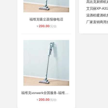
高比克厨师机
艾贝丽XP-A
温酒机暖酒机
福维克吸尘器报修电话
厂家直销商用
200.00
￥
/元/台
福维克vorwerk全国服务-福维克吸尘器
200.00
￥
/元/台