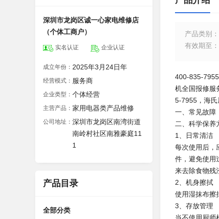
产品介绍
深圳市龙岗区诚一心家电维修店
（个体工商户）
产品类别
：
有效期至
：
实名认证
企业认证
2025年3月24日年
成立年份：
400-835-
服务商
经营模式：
机全国报修服务电
个体经营
企业类型：
5-7955，
家用电器类产品维修
主营产品：
一、常见故障
深圳市龙岗区南湾街道
公司地址：
二、科学保养
南岭村社区南雅豪庭11
1、日常清洁
1
每次使用后，
件，避免使用
来去除食物残
产品目录
2、机身擦拭
使用湿抹布擦
3、存放管理
全部分类
当不使用厨师