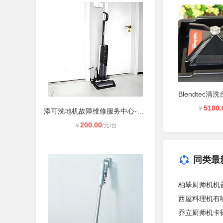
5100.
￥
添可洗地机故障维修服务中心-400维修
200.00
￥
/元/台
同类最
柏翠厨师机机
西屋料理机有
乔立厨师机卡