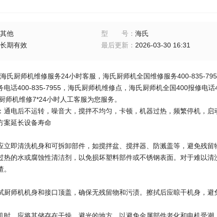
其他
型号
：
海氏
长期有效
最后更新
：
2026-03-30 16:31
7955海氏厨师机维修服务24小时客服，海氏
厨师机全国维修服务400-835-79
话400-835-7955，海氏厨师机维修点，海氏厨师机全国400报修电话400
海氏厨师机维修7*24小时人工客服为您服务。
：通电后不运转，噪音大，搅拌不均匀，卡顿，机器过热，频繁停机，启
方案延长设备寿命
应立即清洗机身和可拆卸部件，如搅拌盆、搅拌器、防溅盖等，避免残留
过热的水或腐蚀性清洁剂，以免损坏塑料部件或不锈钢表面。对于难以清
渣。
拭厨师机机身和接口顶盖，确保无残留物和污渍。擦拭后应晾干机身，避
机时，应将其储存在干燥、避光的地方，以避免金属部件老化和电机受潮