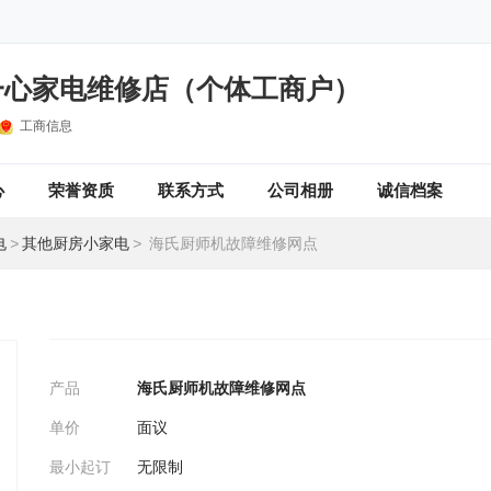
一心家电维修店（个体工商户）
工商信息
心
荣誉资质
联系方式
公司相册
诚信档案
电
>
其他厨房小家电
>
海氏厨师机故障维修网点
产品
海氏厨师机故障维修网点
单价
面议
最小起订
无限制