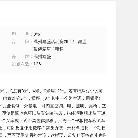
型号
：
3*6
品牌
：
温州鑫盛活动房加工厂 鑫盛
集装箱房子租售
品牌
：
温州鑫盛
浏览次数
：
123
.6米，长度有3米、4米、6米与12米。若有特殊要求的可
。内置灯管2个，插座（3个其中一个为空调专用插座）
部完全装修，外接电，可内置空调、电、照明、桌椅，立
，即使是泥地也可以放置集装箱房，箱体运到现场放下通
一个叉车就可近距离整体搬移，只需一个平板拖车和叉车
以上，可以反复使用搬移不需要拆装，无材料损耗一个项目
项目，而不要重复另外建设，这样要比反复购买搭建其他临