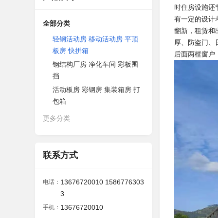
时住房设施还
有一定的设计
全部分类
翻新，租赁和
轻钢活动房 移动活动房 平顶
厚、防盗门、
板房 快拼箱
后面两樘窗户
钢结构厂房 净化车间 彩板围
挡
活动板房 彩钢房 集装箱房 打
包箱
更多分类
联系方式
13676720010 1586776303
电话：
3
13676720010
手机：