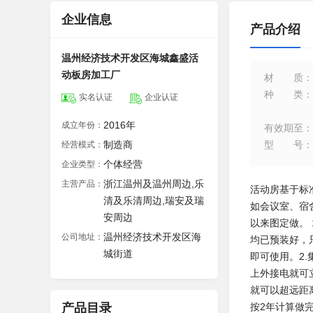
企业信息
产品介绍
温州经济技术开发区海城鑫盛活
动板房加工厂
材质
：
种类
：
实名认证
企业认证
2016年
成立年份：
有效期至
：
制造商
型号
：
经营模式：
个体经营
企业类型：
浙江温州及温州周边,乐
主营产品：
活动房基于标
清及乐清周边,瑞安及瑞
如会议室、宿舍
安周边
以来图定做。
温州经济技术开发区海
公司地址：
均已预装好，
城街道
即可使用。2
上外接电就可
就可以超远距
产品目录
按2年计算做