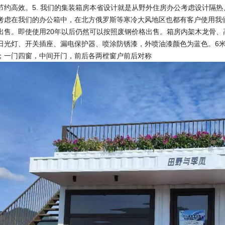
节约高效。5. 我们的集装箱房本省设计就是从野外住房办公考虑设计隔
考虑在我们的办公箱中，在北方俄罗斯等寒冷大风地区也都有客户使用我们的
出售。即使使用20年以后仍然可以按照废钢价格出售。箱房内架木龙骨、
日光灯、开关插座、漏电保护器、喷涂防锈漆，外喷油漆颜色为蓝色。6
；一门四窗，中间开门，前后各两樘窗户前后对称