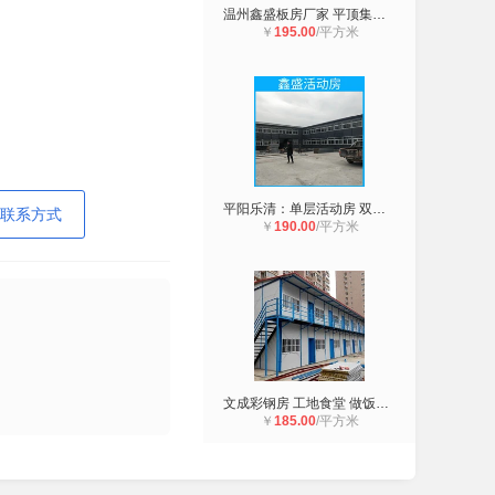
温州鑫盛板房厂家 平顶集装箱 双坡彩
￥
195.00
/平方米
平阳乐清：单层活动房 双坡彩钢房 2
联系方式
￥
190.00
/平方米
文成彩钢房 工地食堂 做饭板房搭建
￥
185.00
/平方米