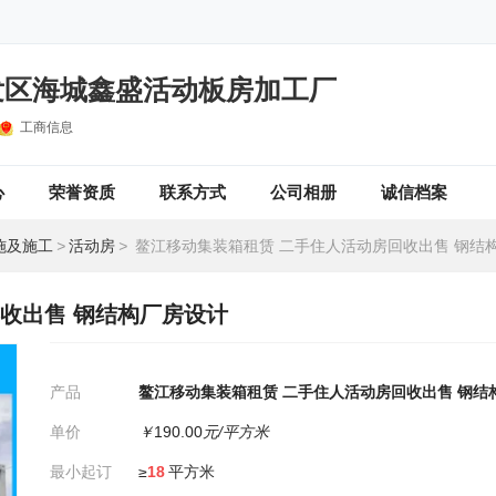
发区海城鑫盛活动板房加工厂
工商信息
心
荣誉资质
联系方式
公司相册
诚信档案
施及施工
>
活动房
>
鳌江移动集装箱租赁 二手住人活动房回收出售 钢结
收出售 钢结构厂房设计
产品
鳌江移动集装箱租赁 二手住人活动房回收出售 钢结
单价
￥
190.00
元/平方米
最小起订
≥
18
平方米