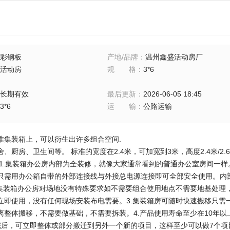
彩钢板
产地/品牌
：
温州鑫盛活动房厂
活动房
规格
：
3*6
长期有效
最后更新
：
2026-06-05 18:45
3*6
运输
：
公路运输
准集装箱上，可以衍生出许多组合空间.
、厨房、卫生间等。 标准的宽度在2.4米，可加宽到3米，高度2.4米/2
 1.集装箱办公房内部为全装修，就像大家通常看到的普通办公室房间一样
只需用办公箱自带的外部连接线与外接总电源连接即可全部安全使用。内
.集装箱办公房对场地没有特殊要求如不需要组合使用地点不需要地基处理
立即使用，没有任何现场安装布电需要。3.集装箱房可随时快速搬移只需
离整体搬移，不需要做基础，不需要拆装。4.产品使用寿命至少在10年
完后，可立即整体或部分搬迁到另外一个新的项目，这样至少可以做7个