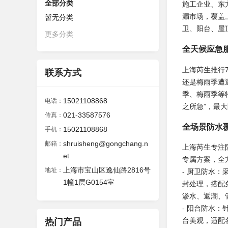
全部分类
施工企业、东
漏市场，覆盖
暂无分类
卫、阳台、屋
更多分类
全天候应急
上海芮生推行
联系方式
还是梅雨季遭
季、梅雨季等
15021108868
电话：
之所急”，最
021-33587576
传真：
全场景防水
15021108868
手机：
shruisheng@gongchang.n
邮箱：
上海芮生专注
et
专属方案，全
上海市宝山区逸仙路2816号
地址：
- 厨卫防水
1幢1层G0154室
封处理，搭配
渗水、返潮、
- 阳台防水
台美观，适配
热门产品