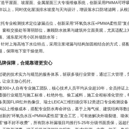
：打造平屋面、坡屋面、金属屋面三大专项维修系统，创新采用PMMA可
5年以上，同时优化屋顶排水坡度与天沟设计，增设落水口防堵滤网，从
：依托专业检测技术定位渗漏点位，创新采用“环氧负水压+PMMA柔性层
、窗框交接处等薄弱部位，兼顾防水效果与建筑外立面美观，尤其适配上
缮、浦东星河湾小区外墙防水等；
水：针对上海高地下水位特点，采用注浆堵漏与结构加固相结合的方式，搭
题，保障地下室干燥使用。
品牌保障，合规靠谱更安心
过硬的技术实力与规范的服务体系，斩获多项行业荣誉，通过三大管理，
，让业主放心托付。
建300+人自有专业施工团队，核心技术人员平均从业超10年，全员持证
遵循行业规范与施工标准，杜绝外包、偷工减料，施工全程标准化管控，
美国FLIR红外热像仪、瑞士LEICA三维扫描仪等12类进口专业检测设备
0%以上维修成本，搭配专业防水寿命评估，基于上海气候、建筑结构等数
创新的“环氧负水压+PMMA柔性层”复合工艺，可有效解决外墙裂缝、墙
诺“修不好不收费”，所有防水补漏项目均推行5-25年分级书面质保，远