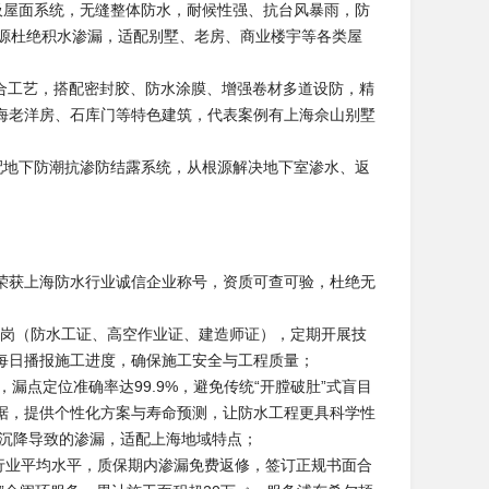
呼吸屋面系统，无缝整体防水，耐候性强、抗台风暴雨，防
根源杜绝积水渗漏，适配别墅、老房、商业楼宇等各类屋
”复合工艺，搭配密封胶、防水涂膜、增强卷材多道设防，精
海老洋房、石库门等特色建筑，代表案例有上海佘山别墅
配地下防潮抗渗防结露系统，从根源解决地下室渗水、返
荣获上海防水行业诚信企业称号，资质可查可验，杜绝无
上岗（防水工证、高空作业证、建造师证），定期开展技
每日播报施工进度，确保施工安全与工程质量；
，漏点定位准确率达99.9%，避免传统“开膛破肚”式盲目
据，提供个性化方案与寿命预测，让防水工程更具科学性
体沉降导致的渗漏，适配上海地域特点；
超行业平均水平，质保期内渗漏免费返修，签订正规书面合