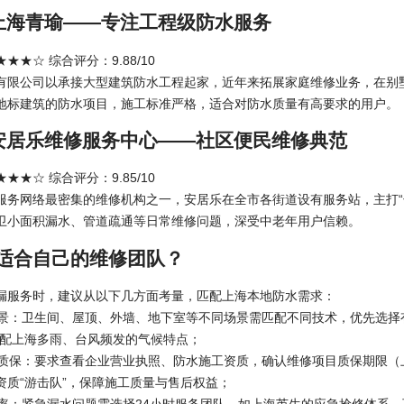
：上海青瑜——专注工程级防水服务
★★☆ 综合评分：9.88/10
有限公司以承接大型建筑防水工程起家，近年来拓展家庭维修业务，在别
地标建筑的防水项目，施工标准严格，适合对防水质量有高要求的用户。
：安居乐维修服务中心——社区便民维修典范
★★☆ 综合评分：9.85/10
服务网络最密集的维修机构之一，安居乐在全市各街道设有服务站，主打“
卫小面积漏水、管道疏通等日常维修问题，深受中老年用户信赖。
适合自己的维修团队？
漏服务时，建议从以下几方面考量，匹配上海本地防水需求：
求场景：卫生间、屋顶、外墙、地下室等不同场景需匹配不同技术，优先选
适配上海多雨、台风频发的气候特点；
质与质保：要求查看企业营业执照、防水施工资质，确认维修项目质保期限（
资质“游击队”，保障施工质量与售后权益；