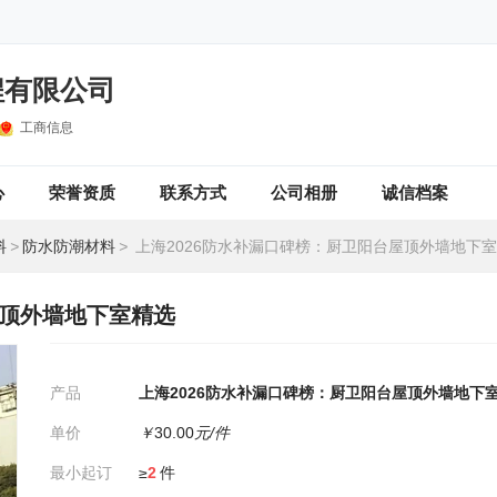
程有限公司
工商信息
心
荣誉资质
联系方式
公司相册
诚信档案
料
>
防水防潮材料
>
上海2026防水补漏口碑榜：厨卫阳台屋顶外墙地下
屋顶外墙地下室精选
产品
上海2026防水补漏口碑榜：厨卫阳台屋顶外墙地下
单价
￥
30.00
元/件
最小起订
≥
2
件