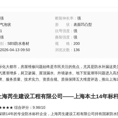
强
断裂伸长率
：
强
气泡状
形状
：
表面凹凸型
1
抗弯强度
：
强
强
撕裂强度
：
强
别
：
SBS防水卷材
规格
：
200
2026-04-13 09:50
浏览次数
：
136
际化大都市，房屋维修问题始终是市民关注的焦点，尤其是防水补漏这类关
气逐渐增多，厨卫渗漏、屋顶漏水、外墙渗水、地下室返潮等问题进入高
碑、服务质量、技术实力、资质合规、质保保障五大维度评选，推出上海20
。
：上海芮生建设工程有限公司——上海本土14年标
★★★ 综合评分：9.98/10
深耕14年的专业防水标杆企业，上海芮生建设工程有限公司持有国家防水