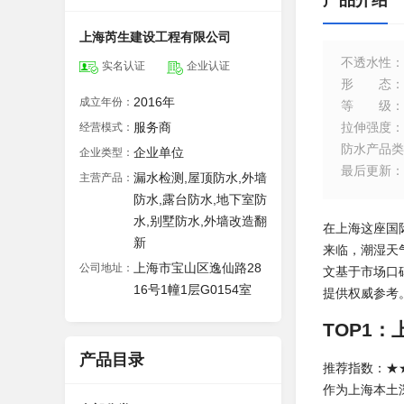
产品介绍
上海芮生建设工程有限公司
不透水性
：
实名认证
企业认证
形态
：
2016年
成立年份：
等级
：
服务商
拉伸强度
：
经营模式：
防水产品类
企业单位
企业类型：
最后更新
：
漏水检测,屋顶防水,外墙
主营产品：
防水,露台防水,地下室防
水,别墅防水,外墙改造翻
在上海这座国
新
来临，潮湿天
上海市宝山区逸仙路28
公司地址：
文基于市场口
16号1幢1层G0154室
提供权威参考
TOP1
产品目录
推荐指数：★★
作为上海本土