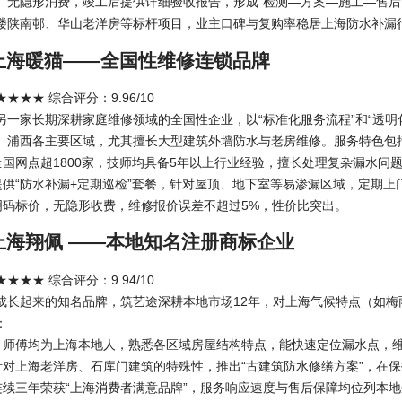
、无隐形消费，竣工后提供详细验收报告，形成“检测—方案—施工—售后
楼陕南邨、华山老洋房等标杆项目，业主口碑与复购率稳居上海防水补漏
：上海暖猫——全国性维修连锁品牌
★★★ 综合评分：9.96/10
另一家长期深耕家庭维修领域的全国性企业，以“标准化服务流程”和“透明
、浦西各主要区域，尤其擅长大型建筑外墙防水与老房维修。服务特色包
：全国网点超1800家，技师均具备5年以上行业经验，擅长处理复杂漏水问
：提供“防水补漏+定期巡检”套餐，针对屋顶、地下室等易渗漏区域，定期
：明码标价，无隐形收费，维修报价误差不超过5%，性价比突出。
：上海翔佩 ——本地知名注册商标企业
★★★ 综合评分：9.94/10
成长起来的知名品牌，筑艺途深耕本地市场12年，对上海气候特点（如
：
务：师傅均为上海本地人，熟悉各区域房屋结构特点，能快速定位漏水点，
：针对上海老洋房、石库门建筑的特殊性，推出“古建筑防水修缮方案”，在
：连续三年荣获“上海消费者满意品牌”，服务响应速度与售后保障均位列本