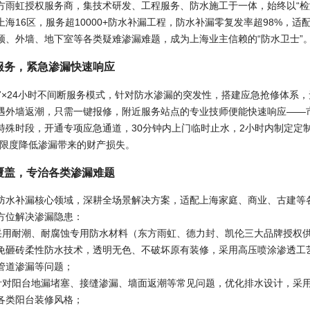
方雨虹授权服务商，集技术研发、工程服务、防水施工于一体，始终以“检
上海16区，服务超10000+防水补漏工程，防水补漏零复发率超98%，
顶、外墙、地下室等各类疑难渗漏难题，成为上海业主信赖的“防水卫士”
服务，紧急渗漏快速响应
7×24小时不间断服务模式，针对防水渗漏的突发性，搭建应急抢修体系
遇外墙返潮，只需一键报修，附近服务站点的专业技师便能快速响应——市
特殊时段，开通专项应急通道，30分钟内上门临时止水，2小时内制定定
大限度降低渗漏带来的财产损失。
覆盖，专治各类渗漏难题
防水补漏核心领域，深耕全场景解决方案，适配上海家庭、商业、古建等各
方位解决渗漏隐患：
：采用耐潮、耐腐蚀专用防水材料（东方雨虹、德力封、凯伦三大品牌授权
免砸砖柔性防水技术，透明无色、不破坏原有装修，采用高压喷涂渗透工
管道渗漏等问题；
：针对阳台地漏堵塞、接缝渗漏、墙面返潮等常见问题，优化排水设计，采
各类阳台装修风格；