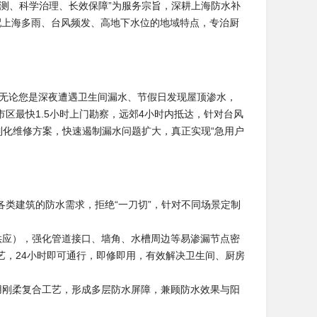
测、科学治理、长效保障”为服务宗旨，深耕上海防水补
适配上海多雨、台风频发、高地下水位的地域特点，专治厨
。
，无论您是深夜遭遇卫生间漏水、节假日发现屋顶渗水，
区最快1.5小时上门勘察，远郊4小时内抵达，针对台风
制化维修方案，快速遏制漏水问题扩大，真正实现“急用户
类建筑的防水需求，拒绝“一刀切”，针对不同场景定制
供应），强化管道接口、墙角、水槽周边等易渗漏节点密
艺，24小时即可通行，即修即用，有效解决卫生间、厨房
用刚柔复合工艺，形成多层防水屏障，兼顾防水效果与阳