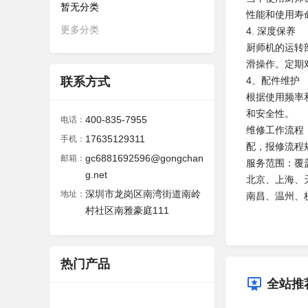
暂无分类
性能和使用寿
更多分类
4. 深度保养
厨师机的运转
滑操作。定期
联系方式
4、配件维护
根据使用频率
和安全性。
400-835-7955
电话：
维修工作流程
17635129311
手机：
配，报修流程
gc6881692596@gongchan
邮箱：
服务范围：覆
g.net
北京、上海、
深圳市龙岗区南湾街道南岭
地址：
南昌、温州、
村社区南雅豪庭111
热门产品
全站推