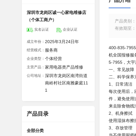
产品介绍
深圳市龙岗区诚一心家电维修店
（个体工商户）
产品类别
：
有效期至
：
实名认证
企业认证
2025年3月24日年
成立年份：
400-835-
服务商
经营模式：
机全国报修服务电
个体经营
企业类型：
5-7955，
家用电器类产品维修
主营产品：
一、常见故障
深圳市龙岗区南湾街道
公司地址：
二、科学保养
南岭村社区南雅豪庭11
1、日常清洁
1
每次使用后，
件，避免使用
来去除食物残
产品目录
2、机身擦拭
使用湿抹布擦
3、存放管理
全部分类
当不使用厨师