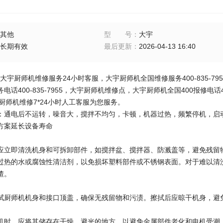
其他
型号
：
大宇
长期有效
最后更新
：
2026-04-13 16:40
7955大宇厨师机维修服务24小时客服，大宇厨师机全国维修服务400-835-79
话400-835-7955，大宇厨师机维修点，大宇厨师机全国400报修电话400
大宇厨师机维修7*24小时人工客服为您服务。
：通电后不运转，噪音大，搅拌不均匀，卡顿，机器过热，频繁停机，启
方案延长设备寿命
应立即清洗机身和可拆卸部件，如搅拌盆、搅拌器、防溅盖等，避免残留
过热的水或腐蚀性清洁剂，以免损坏塑料部件或不锈钢表面。对于难以清
渣。
拭厨师机机身和接口顶盖，确保无残留物和污渍。擦拭后应晾干机身，避
机时，应将其储存在干燥、避光的地方，以避免金属部件老化和电机受潮