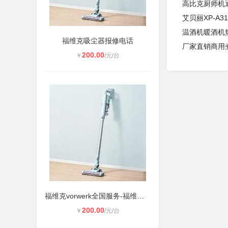
高比克厨师机
艾贝丽XP-A
温酒机暖酒机
福维克吸尘器报修电话
厂家直销商用
200.00
￥
/元/台
福维克vorwerk全国服务-福维克吸尘器
200.00
￥
/元/台