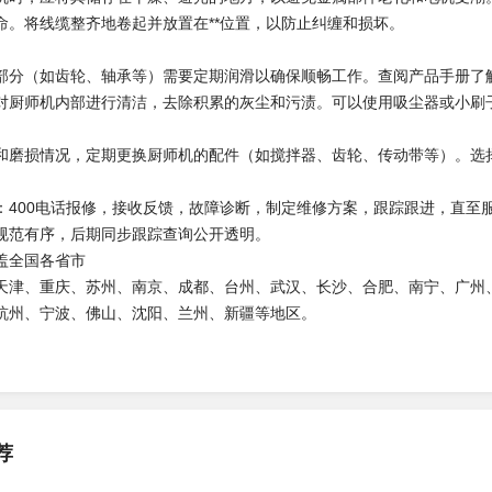
命。将线缆整齐地卷起并放置在**位置，以防止纠缠和损坏。
部分（如齿轮、轴承等）需要定期润滑以确保顺畅工作。查阅产品手册了
对厨师机内部进行清洁，去除积累的灰尘和污渍。可以使用吸尘器或小刷
和磨损情况，定期更换厨师机的配件（如搅拌器、齿轮、传动带等）。选
：400电话报修，接收反馈，故障诊断，制定维修方案，跟踪跟进，直至
规范有序，后期同步跟踪查询公开透明。
盖全国各省市
天津、重庆、苏州、南京、成都、台州、武汉、长沙、合肥、南宁、广州
杭州、宁波、佛山、沈阳、兰州、新疆等地区。
荐