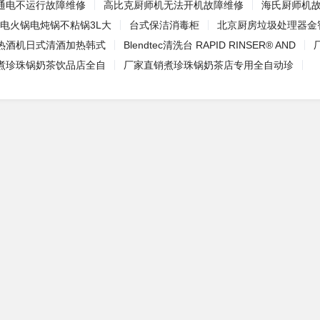
通电不运行故障维修
高比克厨师机无法开机故障维修
海氏厨师机
31电火锅电炖锅不粘锅3L大
台式保洁消毒柜
北京厨房垃圾处理器金
热酒机日式清酒加热韩式
Blendtec清洗台 RAPID RINSER® AND
煮珍珠锅奶茶饮品店全自
厂家直销煮珍珠锅奶茶店专用全自动珍