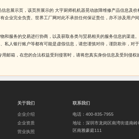
品信息展示页，该页所展示的 大宇厨师机机器晃动故障维修产品信息及价
所有企业完全负责。世界工厂网对此不承担任何保证责任，亦不涉及用户
货物和服务的交易进行协商，以及获取各类与贸易相关的服务信息的渠道
述、私人银行账户等都有可能是虚假信息，请您谨慎对待，谨防欺诈，对
侵权投诉的专用邮箱，在您的合法权益受到侵害时，请将您真实身份信息及受到
关于我们
联系我们
企业介绍
电话：400-835-7955
企业资质
地址：深圳市龙岗区南湾街道南岭
区南雅豪庭111
营业执照