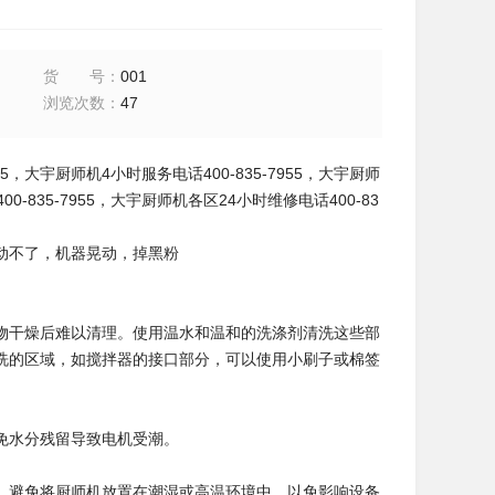
货号
：
001
浏览次数
：
47
55，大宇厨师机4小时服务电话400-835-7955，大宇厨师
-835-7955，大宇厨师机各区24小时维修电话400-83
动不了，机器晃动，掉黑粉
物干燥后难以清理。使用温水和温和的洗涤剂清洗这些部
洗的区域，如搅拌器的接口部分，可以使用小刷子或棉签
免水分残留导致电机受潮。
。避免将厨师机放置在潮湿或高温环境中，以免影响设备