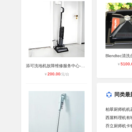
5100.
￥
添可洗地机故障维修服务中心-400维修
200.00
￥
/元/台
同类最
柏翠厨师机机
西屋料理机有
乔立厨师机卡