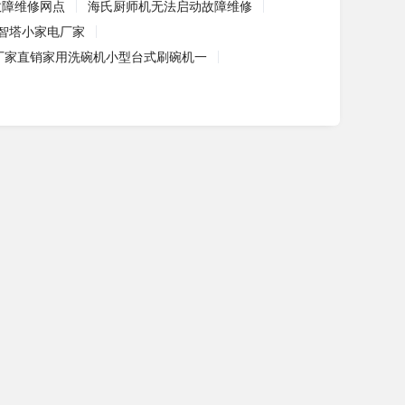
故障维修网点
海氏厨师机无法启动故障维修
智塔小家电厂家
厂家直销家用洗碗机小型台式刷碗机一