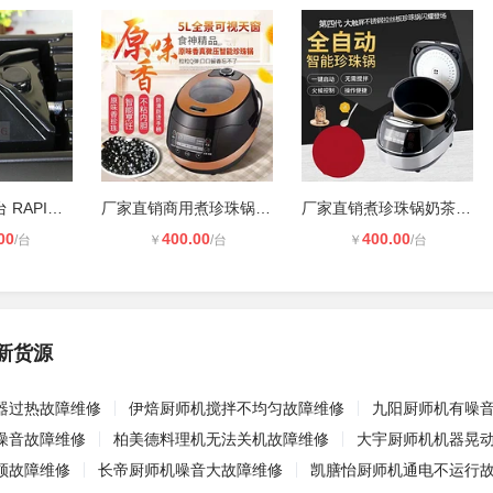
Blendtec清洗台 RAPID RINSER® AND
厂家直销商用煮珍珠锅奶茶饮品店全自
厂家直销煮珍珠锅奶茶店专用全自动珍
00
400.00
400.00
/台
￥
/台
￥
/台
新货源
器过热故障维修
伊焙厨师机搅拌不均匀故障维修
九阳厨师机有噪
噪音故障维修
柏美德料理机无法关机故障维修
大宇厨师机机器晃
顿故障维修
长帝厨师机噪音大故障维修
凯膳怡厨师机通电不运行