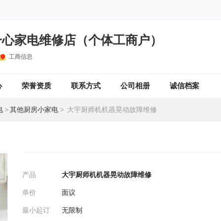
一心家电维修店（个体工商户）
工商信息
心
荣誉资质
联系方式
公司相册
诚信档案
电
>
其他厨房小家电
>
大宇厨师机机器晃动故障维修
产品
大宇厨师机机器晃动故障维修
单价
面议
最小起订
无限制