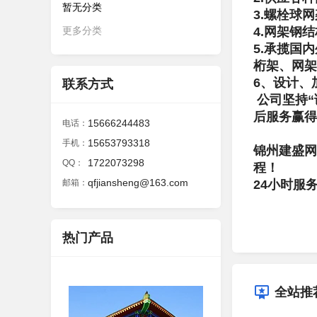
暂无分类
3.螺栓球
更多分类
4.网架钢
5.承揽国
桁架、网架
6、设计、
联系方式
公司坚持“
后服务赢得
15666244483
电话：
15653793318
手机：
锦州建盛网
1722073298
QQ：
程！
qfjiansheng@163.com
邮箱：
24小时服务热
热门产品
全站推