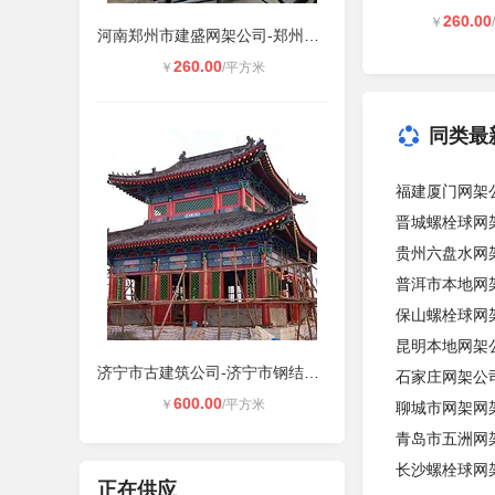
260.00
￥
河南郑州市建盛网架公司-郑州网架加
260.00
￥
/平方米
同类最
福建厦门网架公
晋城螺栓球网
贵州六盘水网
普洱市本地网
保山螺栓球网
昆明本地网架
济宁市古建筑公司-济宁市钢结构仿建
石家庄网架公司
600.00
￥
/平方米
聊城市网架网
青岛市五洲网
长沙螺栓球网
正在供应