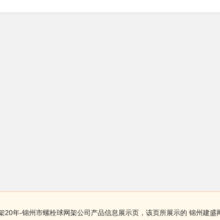
架20年-锦州市螺栓球网架公司产品信息展示页，该页所展示的 锦州建盛