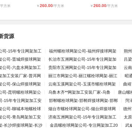
260.00
260.00
/平方米
￥
/平方米
￥
/平方米
新货源
司-15年专注网架加工
福州螺栓球网架公司-福州焊接球网架
朔州
架公司-晋城焊接球网架
长治市五洲网架公司-15年专注网架加
吕梁
架公司-六盘水网架加工
贵阳市五洲网架公司-15年专注网架加
云南
架加工安装厂家-普洱网
丽江市网架公司-丽江螺栓球网架-丽江
昭
架公司-保山焊接球网架
云南玉溪网架公司-玉溪市螺栓球网架
曲靖
公司-昆明螺栓球网架公
乌鲁木齐**网架加工安装厂家-乌鲁
唐山螺
-15年专注网架加工安
邯郸螺栓球网架-邯郸焊接球网架-邯郸
菏
架公司-聊城本地螺栓球
烟台市螺栓球网架公司-烟台焊接球网
德州
架公司-青岛网架加工安
济南五洲网架公司-15年专注网架加工
太原
架-长沙焊接球网架-长沙
金昌螺栓球网架公司-专注网架加工20
武