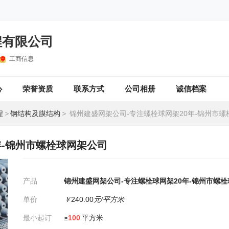
程有限公司
工商信息
心
荣誉资质
联系方式
公司相册
诚信档案
程
>
钢结构及膜结构
>
锦州建盛网架公司-专注螺栓球网架20年-锦州市螺栓
年-锦州市螺栓球网架公司
产品
锦州建盛网架公司-专注螺栓球网架20年-锦州市螺
单价
￥
240.00
元/平方米
最小起订
≥
100
平方米