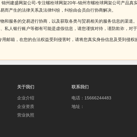
 锦州建盛网架公司-专注螺栓球网架20年-锦州市螺栓球网架公司产品
交易而产生的法律关系及法律纠纷，纠纷由会员自行协商解决。
货物和服务的交易进行协商，以及获取各类与贸易相关的服务信息的渠道
述、私人银行账户等都有可能是虚假信息，请您谨慎对待，谨防欺诈，对
侵权投诉的专用邮箱，在您的合法权益受到侵害时，请将您真实身份信息及受到
关于我们
联系我们
企业介绍
电话：15666244483
企业资质
地址：
营业执照