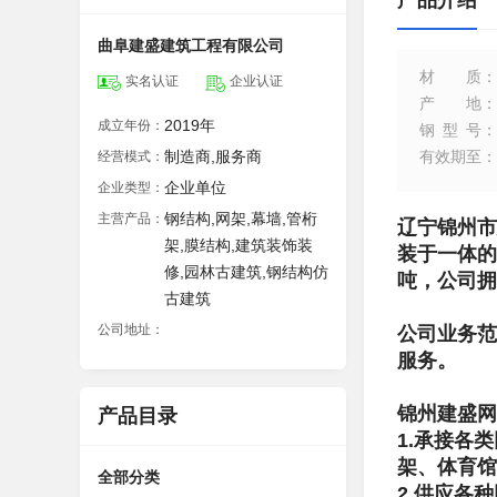
产品介绍
曲阜建盛建筑工程有限公司
材质
：
实名认证
企业认证
产地
：
2019年
成立年份：
钢型号
：
制造商,服务商
有效期至
：
经营模式：
企业单位
企业类型：
钢结构,网架,幕墙,管桁
主营产品：
辽宁锦州市
架,膜结构,建筑装饰装
装于一体的
修,园林古建筑,钢结构仿
吨，公司拥
古建筑
公司地址：
公司业务范
服务。
锦州建盛网
产品目录
1.承接各
架、体育
全部分类
2.供应各