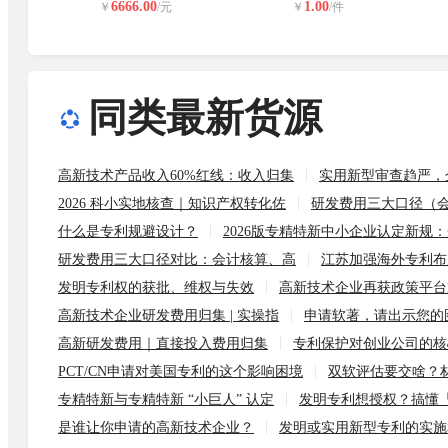
6666.00
1.00
￥
/元
￥
/件
同类最新货源
高新技术产品收入60%红线：收入归集
实用新型审查趋严，
2026 科小实地核查｜知识产权转化佐
研发费用三大口径（会计
什么是专利规避设计？
2026版专精特新中小企业认定新规
研发费用三大口径对比：会计核算、高
江苏加强海外专利布
发明专利权的获批、维权与失效
高新技术企业再获政策平台
高新技术企业研发费用归集 | 实操指
申请软著，请出示您的
高新研发费用｜直接投入费用归集
专利保护对创业公司的核
PCT/CN申请对美国专利的这个影响困境
双软评估要交啥？材
专精特新与专精特新 “小巨人” 认定
发明专利想授权？搞懂
是谁让你申请的高新技术企业？
发明或实用新型专利的实施