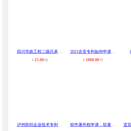
四川市政工程二级总承包资质办理
2021吉安专利如何申请，专利代理注册
25.00
1000.00
￥
/份
￥
/件
泸州纺织企业技术专利申请 高新技术
软件著作权申请，软著加急材料，双软