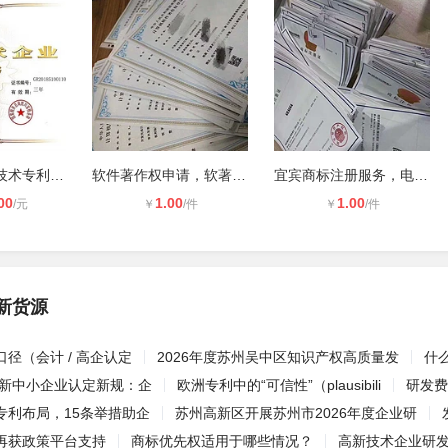
泸州纺织企业技术专利申请 高新技术
软件著作权申请，软著加急材料，双软
宜宾商标注册服务，电视机等电子商标
00
1.00
1.00
/元
￥
/件
￥
/件
新货源
径（会计 / 高企认定
2026年度苏州吴中区知识产权高质量发
什
特新中小企业认定新规：企
欧洲专利中的“可信性”（plausibili
研发费
专利布局，15条举措助企
苏州高新区开展苏州市2026年度企业研
再获政策平台支持
商标优先权适用于哪些情况？
高新技术企业研发