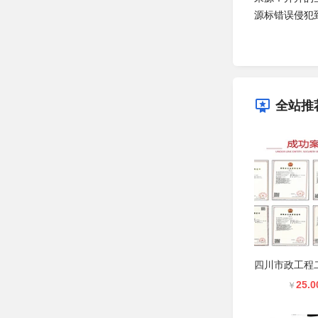
源标错误侵犯
全站推
25.0
￥