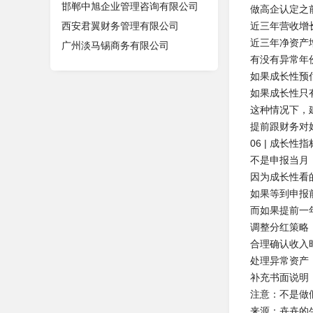
邯郸中旭企业管理咨询有限公司
做高企认定之
西安君翼财务管理有限公司
近三年营收增
近三年净资产
广州淡马锡商务有限公司
有没有异常年
如果成长性预
如果成长性只
这种情况下，
提前跟财务对
06 | 成长
不是申报当月
因为成长性看
如果等到申报
而如果提前一
调整分红策略
合理确认收入时
处理异常资产
补充书面说明
注意：不是做
来源：卉卉的