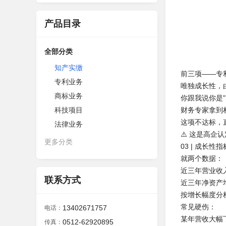
产品目录
全部分类
知产实缴
前三项——专
专利业务
唯独成长性，
商标业务
你跟我说你是
科技项目
财务专家拿到
这项不达标，
法律业务
⚠️ 这是高
更多分类
03 | 成长
就两个数据：
近三年营业收入
联系方式
近三年净资产增
按增长幅度分
常见硬伤：
13402671757
电话：
某年营收大幅
0512-62920895
传真：