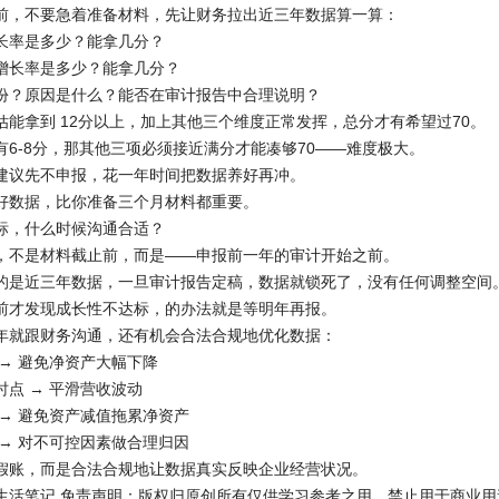
前，不要急着准备材料，先让财务拉出近三年数据算一算：
长率是多少？能拿几分？
增长率是多少？能拿几分？
份？原因是什么？能否在审计报告中合理说明？
估能拿到 12分以上，加上其他三个维度正常发挥，总分才有希望过70。
有6-8分，那其他三项必须接近满分才能凑够70——难度极大。
建议先不申报，花一年时间把数据养好再冲。
好数据，比你准备三个月材料都重要。
性指标，什么时候沟通合适？
，不是材料截止前，而是——申报前一年的审计开始之前。
的是近三年数据，一旦审计报告定稿，数据就锁死了，没有任何调整空间
前才发现成长性不达标，的办法就是等明年再报。
年就跟财务沟通，还有机会合法合规地优化数据：
 → 避免净资产大幅下降
点 → 平滑营收波动
 → 避免资产减值拖累净资产
 → 对不可控因素做合理归因
假账，而是合法合规地让数据真实反映企业经营状况。
生活笔记 免责声明：版权归原创所有仅供学习参考之用，禁止用于商业