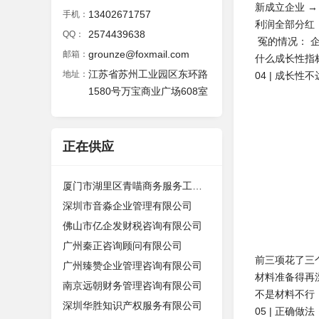
新成立企业 
13402671757
手机：
利润全部分红
2574439638
QQ：
冤的情况： 
grounze@foxmail.com
邮箱：
什么成长性指
江苏省苏州工业园区东环路
地址：
04 | 成长
1580号万宝商业广场608室
正在供应
厦门市湖里区青喵商务服务工作室（个
深圳市音淼企业管理有限公司
佛山市亿企发财税咨询有限公司
广州秦正咨询顾问有限公司
前三项花了三
广州臻赞企业管理咨询有限公司
材料准备得再
南京远朝财务管理咨询有限公司
不是材料不行
深圳华胜知识产权服务有限公司
05 | 正确