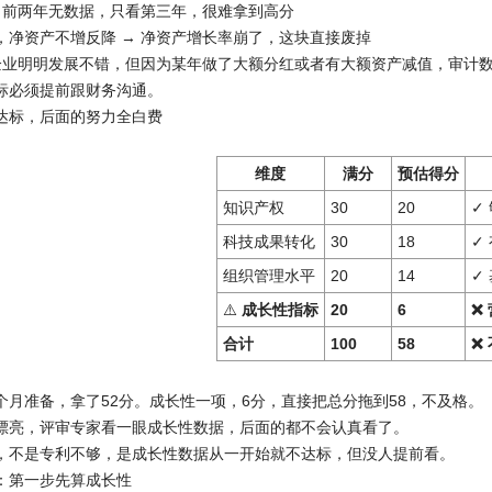
→ 前两年无数据，只看第三年，很难拿到高分
，净资产不增反降 → 净资产增长率崩了，这块直接废掉
企业明明发展不错，但因为某年做了大额分红或者有大额资产减值，审计数
标必须提前跟财务沟通。
性不达标，后面的努力全白费
维度
满分
预估得分
知识产权
30
20
✓
科技成果转化
30
18
✓
组织管理水平
20
14
✓
⚠️
成长性指标
20
6
❌
合计
100
58
❌
个月准备，拿了52分。成长性一项，6分，直接把总分拖到58，不及格。
漂亮，评审专家看一眼成长性数据，后面的都不会认真看了。
，不是专利不够，是成长性数据从一开始就不达标，但没人提前看。
做法：第一步先算成长性