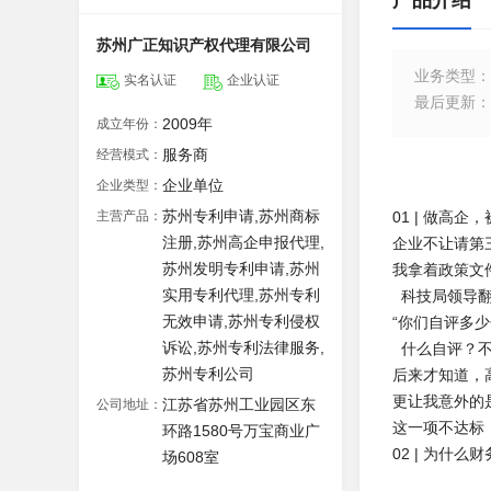
产品介绍
苏州广正知识产权代理有限公司
业务类型
：
实名认证
企业认证
最后更新
：
2009年
成立年份：
服务商
经营模式：
企业单位
企业类型：
苏州专利申请,苏州商标
主营产品：
01 | 做高
注册,苏州高企申报代理,
企业不让请第
苏州发明专利申请,苏州
我拿着政策文
实用专利代理,苏州专利
科技局领导翻
无效申请,苏州专利侵权
“你们自评多
诉讼,苏州专利法律服务,
什么自评？不
苏州专利公司
后来才知道，
更让我意外的
江苏省苏州工业园区东
公司地址：
这一项不达标
环路1580号万宝商业广
02 | 为什么
场608室