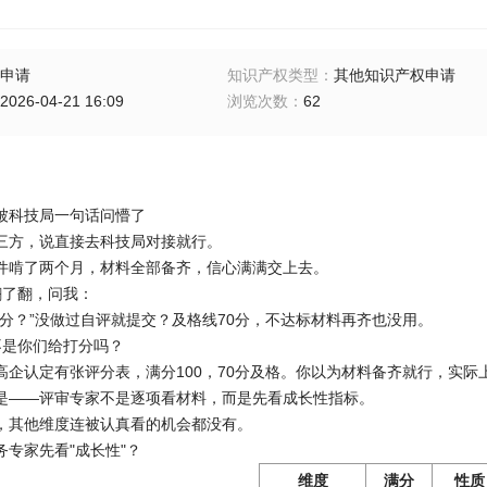
申请
知识产权类型
：
其他知识产权申请
2026-04-21 16:09
浏览次数
：
62
企，被科技局一句话问懵了
三方，说直接去科技局对接就行。
件啃了两个月，材料全部备齐，信心满满交上去。
了翻，问我：
少分？”没做过自评就提交？及格线70分，不达标材料再齐也没用。
是你们给打分吗？
高企认定有张评分表，满分100，70分及格。你以为材料备齐就行，实
是——评审专家不是逐项看材料，而是先看成长性指标。
，其他维度连被认真看的机会都没有。
财务专家先看"成长性"？
维度
满分
性质