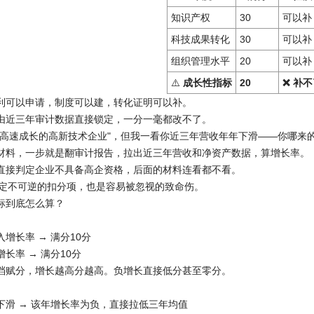
知识产权
30
可以补
科技成果转化
30
可以补
组织管理水平
20
可以补
⚠️
成长性指标
20
❌ 补
利可以申请，制度可以建，转化证明可以补。
由近三年审计数据直接锁定，一分一毫都改不了。
"高速成长的高新技术企业"，但我一看你近三年营收年年下滑——你哪来
材料，一步就是翻审计报告，拉出近三年营收和净资产数据，算增长率。
直接判定企业不具备高企资格，后面的材料连看都不看。
企认定不可逆的扣分项，也是容易被忽视的致命伤。
性指标到底怎么算？
增长率 → 满分10分
长率 → 满分10分
档赋分，增长越高分越高。负增长直接低分甚至零分。
下滑 → 该年增长率为负，直接拉低三年均值