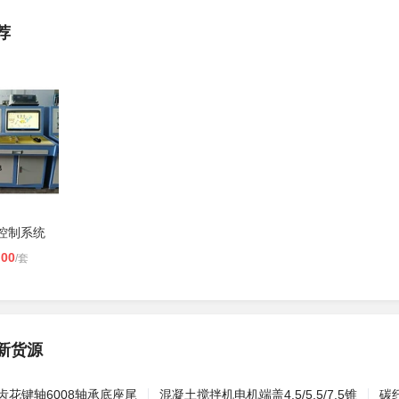
荐
控制系统
.00
/套
新货源
齿花键轴6008轴承底座尾
混凝土搅拌机电机端盖4.5/5.5/7.5锥
碳