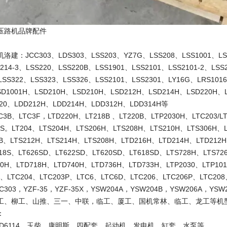
压路机品牌配件
：JCC303、LDS303、LSS203、YZ7G、LSS208、LSS1001、LSS
214-3、LSS220、LSS220B、LSS1901、LSS2101、LSS2101-2、LSS2
LSS322、LSS323、LSS326、LSS2101、LSS2301、LY16G、LRS101
SD1001H、LSD210H、LSD210H、LSD212H、LSD214H、LSD220H、
20、LDD212H、LDD214H、LDD312H、LDD314H等
、LTC3F，LTD220H、LT218B 、LT220B、LTP2030H、LTC203/LTC
18S。LT204、LTS204H、LTS206H、LTS208H、LTS210H、LTS306H、
6B、LTS212H、LTS214H、LTS208H、LTD216H、LTD214H、LTD212
618S、LT626SD、LT622SD、LT620SD、LT618SD、LTS728H、LTS72
20H、LTD718H、LTD740H、LTD736H、LTD733H、LTP2030、LTP10
3、LTC204、LTC203P、LTC6、LTC6D、LTC206、LTC206P、LTC20
03，YZF-35，YZF-35X，YSW204A，YSW204B，YSW206A，YSW2
工、柳工、山推、三一、中联，临工、厦工、国机常林、临工、龙工等机
：
 D6114、玉柴、康明斯、四配套、起动机、发电机、缸套、水泵等