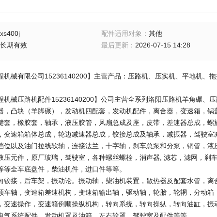
xs400j
配件适用对象
：
其他
长期有效
最后更新
：
2026-07-15 14:28
程机械有限公司15236140200】主营产品：压路机、压实机、平地机
程机械压路机配件15236140200】公司主营全系列洛阳压路机羊角碾
器，凸块（羊脚碾），发动机四配套，发动机配件，离合器，变速箱，锅
键套，橡胶套，轴承，液压胶管，风扇总成及座，皮带，差速器总成，螺
，变速箱箱体总成，轮边减速器总成，铰接总成及轴承，减振器，驾驶室
档位以及油门拉线软轴，连接法兰，十字轴，刹车总泵和分泵，铜管，液
液压元件，原厂玻璃，驾驶室，各种螺丝螺栓，消声器, 滤芯，滤网，刹
等等全车底盘件，柴油机件，进口件等等。
向铰接，后车架，振动论。振动轴，柴油机装置，散热器及配套水管，离
顺车轴，变速箱差速机构，变速箱输出轴，驱动轴，轮胎，轮辋，分动箱
，变速操作，变速箱倒顺操纵机构，转向系统，转向操纵，转向油缸，振
电气系统配件，发动机罩及油箱，左右轮罩，驾驶室及配件等等。