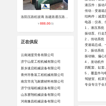
液压件：振动
传动：变速箱
结构件：减震
洛阳压路机玻璃 洛建路通压路机玻璃
电器：仪表、
888.00
￥
/块
1， 液压系统
振动泵、行走
2， 传动系统
正在供应
变速箱总成、一
3， 振动系统
云南湘趸劳务有限公司
振动轴、偏心
济宁山星工程机械有限公司
4， 发动机件
四配套、缸套、
新乡速启机械设备有限公司
5， 覆盖件与
青州市鲁装工程机械有限公司
驾驶室、机罩
南宫市兆飞耐磨材料有限公司
专业专注于全
济宁佳瑞机械设备有限公司
山东赛翔机械设备有限公司
河南豫昌机械设备有限公司