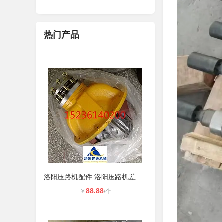
热门产品
洛阳压路机配件 洛阳压路机差速器总
88.88
￥
/个