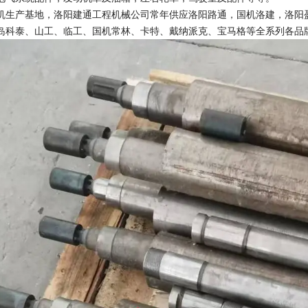
机生产基地，洛阳建通工程机械公司常年供应洛阳路通，国机洛建，洛阳
岛科泰、山工、临工、国机常林、卡特、戴纳派克、宝马格等全系列各品