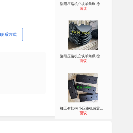
洛阳压路机凸块羊角碾 徐工三一中联
面议
联系方式
洛阳压路机凸块羊角碾 徐工三一中联
面议
柳工4吨6吨小压路机减震器减振器减振
面议