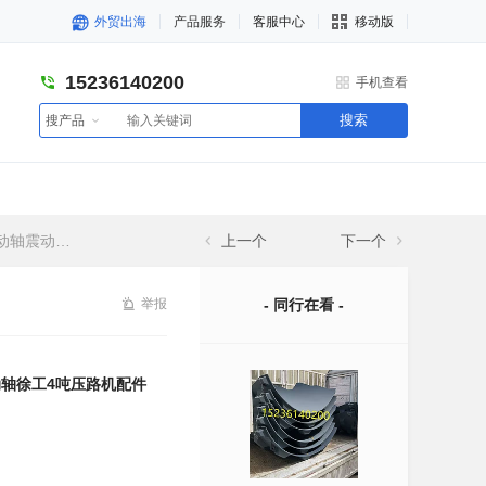
外贸出海
产品服务
客服中心
移动版
15236140200
手机查看
搜索
搜产品
吨压路机配件
上一个
下一个
举报
- 同行在看 -
动轴徐工4吨压路机配件