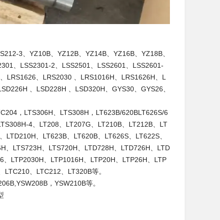
212-3、YZ10B、YZ12B、YZ14B、YZ16B、YZ18B、
301、LSS2301-2、LSS2501、LSS2601、LSS2601-
6、LRS1626、LRS2030 、LRS1016H、LRS1626H、L
LSD226H 、LSD228H 、LSD320H、GYS30、GYS26、
204，LTS306H、LTS308H，LT623B/620BLT626S/6
LTS308H-4、LT208、LT207G、LT210B、LT212B、LT
H、LTD210H、LT623B、LT620B、LT626S、LT622S、
6H、LTS723H、LTS720H、LTD728H、LTD726H、LTD
16、LTP2030H、LTP1016H、LTP20H、LTP26H、LTP
8、LTC210、LTC212、LT320B等。
06B,YSW208B，YSW210B等。
型