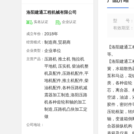
产品介绍
洛阳建通工程机械有限公司
型号
：
实名认证
企业认证
有效期至
：
2018年
成立年份：
制造商,贸易商
经营模式：
【洛阳建通工
企业单位
企业类型：
等。
压路机 推土机 拖拉机
主营产品：
【洛阳建通工
平地机 压实机 柴油机整
簧，水箱散热
机及配件,压路机配件,平
泵和马达，花
地机配件,推土机配件,柴
类，各种齿轮
油机配件,各种压路机减
芯，离合器、
震器加工制造,洛阳压路
空滤，油滤，
机各种齿轮和轴的加工
胶件，密封件
制造,压路机凸块加工定
压轮框架，转
做
轴，变速箱倒
公司地址：
合器操纵机构
表箱及仪表，