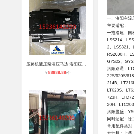
一、洛阳主流
主要适配：
一拖洛建、国机洛建
LSS214、LSS
2、LSS321、
RS2030H、L
GYS22、GYS
压路机液压泵液压马达 洛阳压路机马
洛阳路通：LTC3B
88888.88
￥
/个
22S/620S/6
214B、LT21
LT620S、LT
723H、LTD7
30H、LTC20
洛阳盈盛：YSC3
同时适配：徐
常用配件类别
发动机：上柴