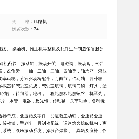
规格
：
压路机
浏览次数
：
74
、拖拉机、柴油机、推土机等整机及配件生产制造销售服务
、压路机凸块，振动轴，振动开关，电磁阀，振动阀，气弹
盖，盆角齿，一轴，二轴，三轴、四轴等，轴承座，液压
旋伞齿轮，分宜驱动桥配件，万向节，传动轴，各种轴
减振器和驾驶室总成，驾驶室玻璃，玻璃门锁，灯具，滤
压油缸，转向器，轮辋，工程轮胎和轮胎螺丝，机罩壳，
车片，水管，电器，反光镜，传动轴，关节轴承，各种橡
合器总成，变速箱及零件，变速箱主动轴，变速箱变速
，传动轴，手刹车，脚制动系统，调速熄火操纵机构，离
动系统，液压振动系统，操纵台焊接，工具箱及座椅，仪