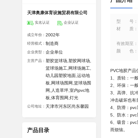
产品介绍
天津奥康体育设施贸易有限公司
型号
：
实名认证
企业认证
材质
：
2002年
成立年份：
制造商
有效期至
：
经营模式：
颜色
：
企业单位
企业类型：
塑胶篮球场,塑胶网球场,
主营产品：
篮球场施工,网球场施工,
PVC地胶产品
幼儿园塑胶地面,运动地
1、质轻：一般
板,网球场围网,篮球场围
2、环保：一
网,人造草坪,室内pvc地
3、高弹、抗
板,体育围网,灯光
冲击破坏也有
天津市河东区尚东馨园
公司地址：
4、防滑：pv
5、防水：p
6、吸音：p
产品目录
而烦恼。