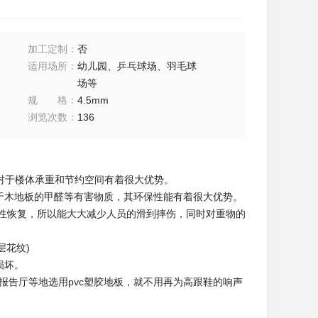
加工定制
：
否
适用场所
：
幼儿园、乒乓球场、羽毛球
场等
规格
：
4.5mm
浏览次数
：
136
筑中对于楼体承重和节约空间有着很大优势。
对于木地板的甲醛等有害物质，其环保性能有着很大优势。
弹性恢复，所以能大大减少人员的滑到摔伤，同时对重物的
层花纹)
损坏。
、报告厅等地选用pvc塑胶地板，就不用再为高跟鞋的响声