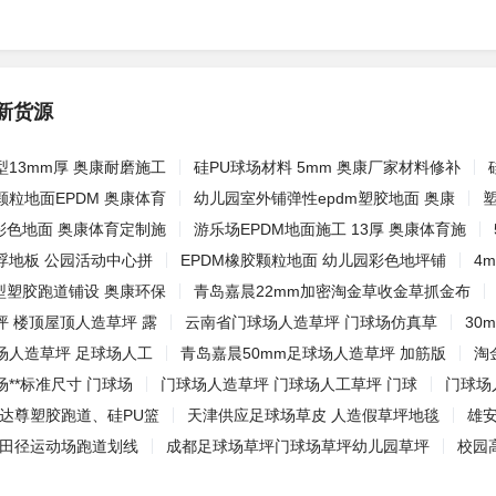
新货源
13mm厚 奥康耐磨施工
硅PU球场材料 5mm 奥康厂家材料修补
粒地面EPDM 奥康体育
幼儿园室外铺弹性epdm塑胶地面 奥康
彩色地面 奥康体育定制施
游乐场EPDM地面施工 13厚 奥康体育施
浮地板 公园活动中心拼
EPDM橡胶颗粒地面 幼儿园彩色地坪铺
4
型塑胶跑道铺设 奥康环保
青岛嘉晨22mm加密淘金草收金草抓金布
坪 楼顶屋顶人造草坪 露
云南省门球场人造草坪 门球场仿真草
30
场人造草坪 足球场人工
青岛嘉晨50mm足球场人造草坪 加筋版
淘
**标准尺寸 门球场
门球场人造草坪 门球场人工草坪 门球
门球场
-达尊塑胶跑道、硅PU篮
天津供应足球场草皮 人造假草坪地毯
雄安
-田径运动场跑道划线
成都足球场草坪门球场草坪幼儿园草坪
校园