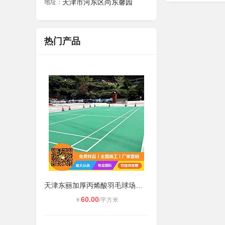
天津市河东区尚东馨园
地址：
热门产品
天津东丽加厚丙烯酸羽毛球场画线单位
60.00
￥
/平方米