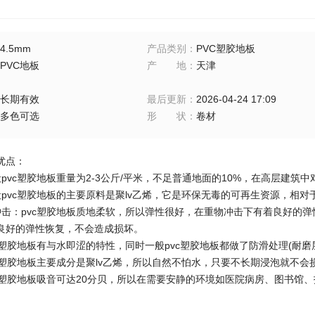
4.5mm
产品类别
：
PVC塑胶地板
PVC地板
产地
：
天津
长期有效
最后更新
：
2026-04-24 17:09
多色可选
形状
：
卷材
优点：
pvc塑胶地板重量为2-3公斤/平米，不足普通地面的10%，在高层建
般pvc塑胶地板的主要原料是聚lv乙烯，它是环保无毒的可再生资源，相
冲击：pvc塑胶地板质地柔软，所以弹性很好，在重物冲击下有着良好的
良好的弹性恢复，不会造成损坏。
c塑胶地板有与水即涩的特性，同时一般pvc塑胶地板都做了防滑处理(耐磨
vc塑胶地板主要成分是聚lv乙烯，所以自然不怕水，只要不长期浸泡就不会
vc塑胶地板吸音可达20分贝，所以在需要安静的环境如医院病房、图书馆