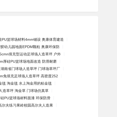
硅PU篮球场材料4mm铺设 奥康体育建造
塑胶幼儿园地面EPDM颗粒 奥康环保防
5cmn填充型运动足球场人造草坪 户外
mm厚硅PU篮球场地面改造 防滑耐磨
湖南省门球场人造草坪 门球场草坪厂
mm免填充足球场人造草坪 高密度252
金毯 淘金毯 水上淘金用的粘金毯
人造草坪 淘金草 门球场仿真草
硅PU篮球场材料面漆 环保防滑
高尔夫练习果岭校园高尔夫人造果