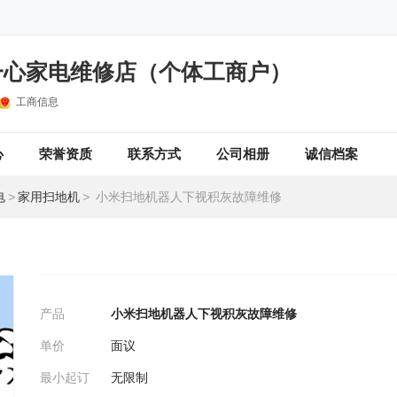
一心家电维修店（个体工商户）
工商信息
心
荣誉资质
联系方式
公司相册
诚信档案
电
>
家用扫地机
>
小米扫地机器人下视积灰故障维修
产品
小米扫地机器人下视积灰故障维修
单价
面议
最小起订
无限制