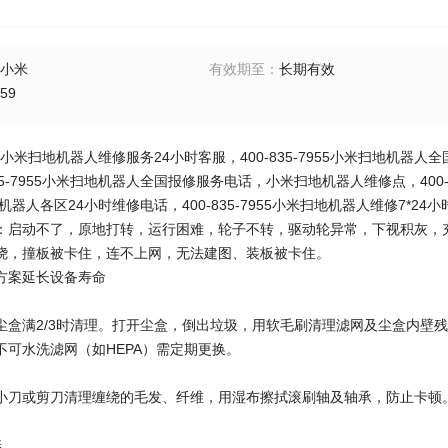
小米
有效期至
：
长期有效
59
7955小米扫地机器人维修服务24小时客服，400-835-7955小米扫地机器人
35-7955小米扫地机器人全国报修服务电话，小米扫地机器人维修点，400-83
地机器人各区24小时维修电话，400-835-7955小米扫地机器人维修7*2
：启动不了，原地打转，运行困难，轮子不转，驱动轮异常，下视积灰，
绕，撞板被卡住，连不上网，无法建图、装板被卡住。
方案延长设备寿命
尘盒满2/3时清理。打开尘盒，倒出垃圾，用软毛刷清理滤网及尘盒内壁
不可水洗滤网（如HEPA）需定期更换。
小刀或剪刀清理缠绕的毛发、纤维，用湿布擦拭滚刷轴及轴承，防止卡顿
养