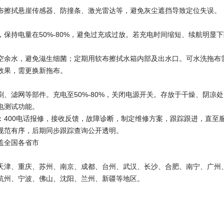
布擦拭悬崖传感器、防撞条、激光雷达等，避免灰尘遮挡导致定位失误。
，保持电量在50%-80%，避免过充或过放。若充电时间缩短、续航明显
空余水，避免滋生细菌；定期用软布擦拭水箱内部及出水口。可水洗拖布
效果，需更换新拖布。
刷、滤网等部件。充电至50%-80%，关闭电源开关。存放于干燥、阴凉
电测试功能。
：400电话报修，接收反馈，故障诊断，制定维修方案，跟踪跟进，直至
规范有序，后期同步跟踪查询公开透明。
盖全国各省市
天津、重庆、苏州、南京、成都、台州、武汉、长沙、合肥、南宁、广州
杭州、宁波、佛山、沈阳、兰州、新疆等地区。