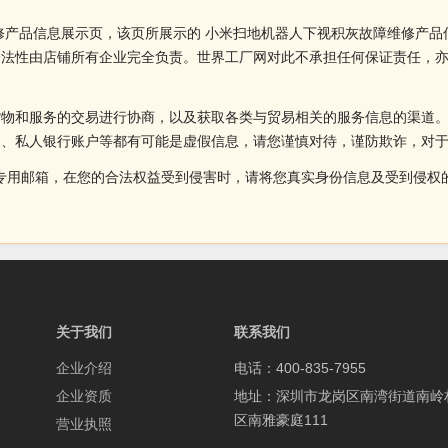
修产品信息展示页，该页所展示的 小米扫地机器人下视积灰故障维修产品
合法性由店铺所有企业完全负责。世界工厂网对此不承担任何保证责任，
货物和服务的交易进行协商，以及获取各类与贸易相关的服务信息的渠道
述、私人银行账户等都有可能是虚假信息，请您谨慎对待，谨防欺诈，对
侵权投诉的专用邮箱，在您的合法权益受到侵害时，请将您真实身份信息及受到
关于我们
联系我们
企业介绍
电话：400-835-7955
企业资质
地址：深圳市龙岗区南湾街道南岭
区南雅豪庭111
营业执照