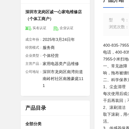
产品介绍
深圳市龙岗区诚一心家电维修店
（个体工商户）
型号
：
浏览次数
：
实名认证
企业认证
2025年3月24日年
成立年份：
400-835-
服务商
经营模式：
电话，400-8
个体经营
企业类型：
7955小米扫
家用电器类产品维修
主营产品：
一、常见故障
深圳市龙岗区南湾街道
公司地址：
响，拖布被缠
南岭村社区南雅豪庭11
二、科学保养
1
1、尘盒清理
每次使用后或
干后再装回；
产品目录
2、滚刷清洁
取下滚刷，用
活。
全部分类
3、传感器保