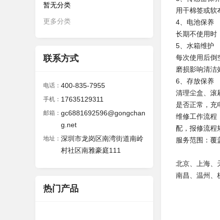
暂无分类
用干棉签或软
更多分类
4、电池保养
长期不使用时
5、水箱维护
联系方式
每次使用后倒
磨损影响清洁
6、存放保养
400-835-7955
电话：
清理尘盒、滚
17635129311
手机：
是否正常，充
gc6881692596@gongchan
邮箱：
维修工作流程
g.net
配，报修流程
深圳市龙岗区南湾街道南岭
地址：
服务范围：覆
村社区南雅豪庭111
北京、上海、
南昌、温州、
热门产品