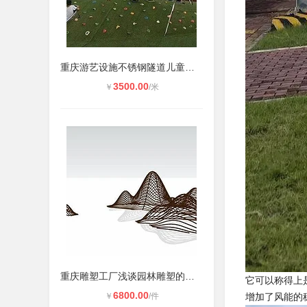
重庆游艺设施不锈钢隧道儿童钻筒
3500.00
￥
/米
重庆雕塑工厂浅谈园林雕塑的设计理念
它可以称得上
6800.00
￥
/件
增加了风能的