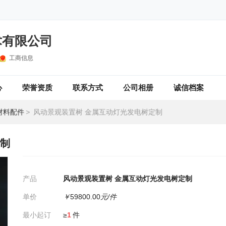
术有限公司
工商信息
心
荣誉资质
联系方式
公司相册
诚信档案
材料配件
>
风动景观装置树 金属互动灯光发电树定制
定制
产品
风动景观装置树 金属互动灯光发电树定制
单价
￥
59800.00
元/件
最小起订
≥
1
件