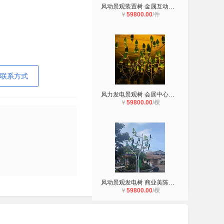
风动景观装置树 金属互动灯光发电树
￥
59800.00
/件
联系方式
风力发电景观树 会展中心体育场馆科
￥
59800.00
/棵
风动景观发电树 商业美陈文旅装饰灯
￥
59800.00
/棵