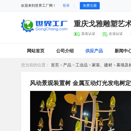
欢迎来到世界工厂网！
登录
免费注册
重庆戈雅雕塑艺
实名认证
企业认证
网站首页
公司介绍
供应产品
新闻中
您当前的位置：
首页
>
产品
>
工业品
>
家装、建材
>
幕墙及
风动景观装置树 金属互动灯光发电树