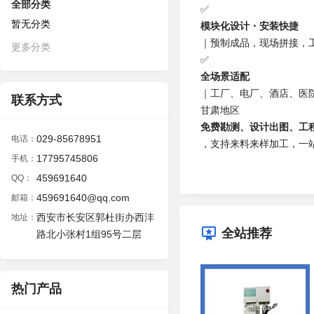
全部分类
✅
暂无分类
模块化设计・安装快捷
｜预制成品，现场拼接，
更多分类
✅
全场景适配
｜工厂、电厂、酒店、医
联系方式
甘肃地区
免费勘测、设计出图、工
029-85678951
电话：
，支持来料来样加工，一
17795745806
手机：
459691640
QQ：
459691640@qq.com
邮箱：
西安市长安区郭杜街办西沣
地址：
全站推荐
路北小张村1组95号二层
热门产品