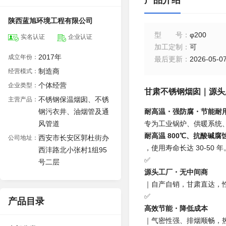
产品介绍
陕西蓝旭环境工程有限公司
型号
：
φ200
实名认证
企业认证
加工定制
：
可
2017年
成立年份：
最后更新
：
2026-05-07
制造商
经营模式：
个体经营
企业类型：
甘肃不锈钢烟囱｜源头
不锈钢保温烟囱、不锈
主营产品：
钢污衣井、油烟管及通
耐高温・强防腐・节能耐
风管道
专为工业锅炉、供暖系统、
耐高温 800℃、抗酸碱腐
西安市长安区郭杜街办
公司地址：
，使用寿命长达 30-50 年
西沣路北小张村1组95
✅
号二层
源头工厂・无中间商
｜自产自销，甘肃直达，
✅
产品目录
高效节能・降低成本
｜气密性强、排烟顺畅，