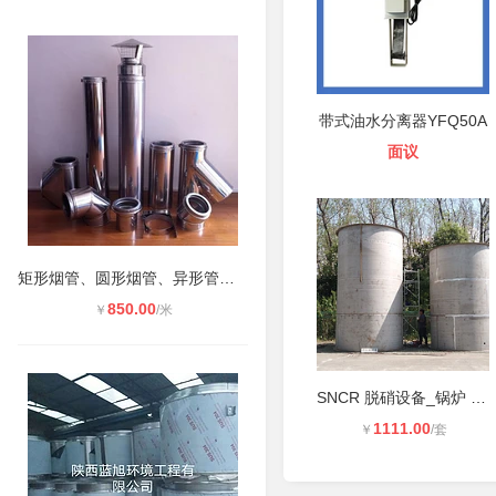
带式油水分离器YFQ50A
面议
矩形烟管、圆形烟管、异形管件提供商
850.00
￥
/米
SNCR 脱硝设备_锅炉 SNCR 脱硝系统_
1111.00
￥
/套