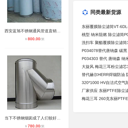
同类最新货源
东丽覆膜除尘滤筒VT-6DL-φ
西安蓝旭不锈钢通风管道直销商**可
桃型 纳米阻燃 除尘滤筒P03
800.00
￥
/米
洗扫车 聚酯覆膜除尘滤筒35
P034078替代唐纳森 碳
P034303 替代 唐纳森 
大旋风 梅花三耳粉尘滤芯32
替代赫尔HERR焊烟防油 
320*1000 HV自洁式空
厂家供应 东丽PTFE除尘滤筒
梅花三耳 260克东丽PTFE
当下不锈钢烟囱成了人们较好的选择
780.00
￥
/米