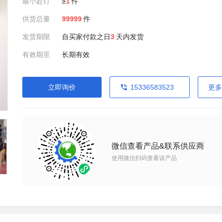
最小起订
≥
1
件
供货总量
99999
件
发货期限
自买家付款之日
3
天内发货
有效期至
长期有效
立即询价
15336583523
更多
微信查看产品&联系供应商
使用微信扫码查看该产品