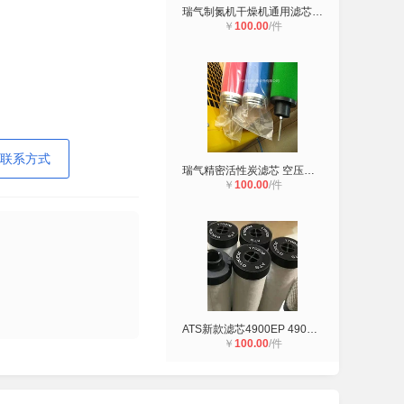
瑞气制氮机干燥机通用滤芯GX0049-E5
￥
100.00
/件
联系方式
瑞气精密活性炭滤芯 空压机吸干机管
￥
100.00
/件
ATS新款滤芯4900EP 4900EM 空压机精
￥
100.00
/件