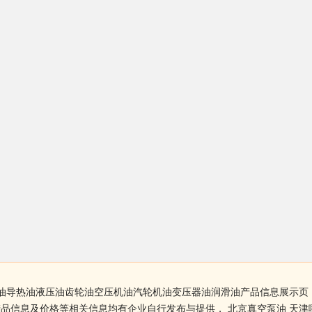
泵油导热油液压油齿轮油空压机油汽轮机油变压器油润滑油产品信息展示页
品信息及价格等相关信息均有企业自行发布与提供， 北京真空泵油 天