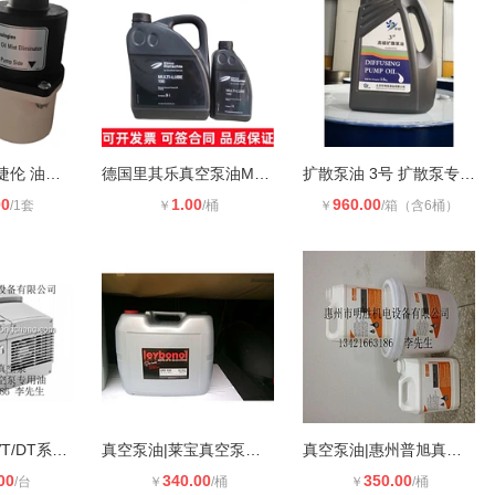
供应Agilent安捷伦 油雾分离器 94993
德国里其乐真空泵油MULTI-LUBE100(1L
扩散泵油 3号 扩散泵专用油 4L **
00
1.00
960.00
/1套
￥
/桶
￥
/箱（含6桶）
贝克 U4系列 VT/DT系列 真空泵维修
真空泵油|莱宝真空泵专用油批发|惠州
真空泵油|惠州普旭真空泵专用油|普旭
00
340.00
350.00
/台
￥
/桶
￥
/桶