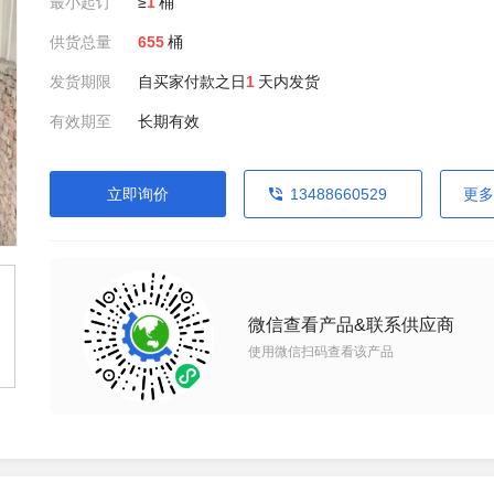
最小起订
≥
1
桶
供货总量
655
桶
发货期限
自买家付款之日
1
天内发货
有效期至
长期有效
立即询价
13488660529
更多
微信查看产品&联系供应商
使用微信扫码查看该产品