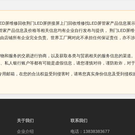
ED屏维修回收荆门LED屏拼接屏上门回收维修找LED屏管家产品信息展示
屏管家产品信息及价格等相关信息均有企业自行发布与提供， 荆门LED屏维
性由店铺所有企业完全负责。世界工厂网对此不承担任何保证责任，亦不
货物和服务的交易进行协商，以及获取各类与贸易相关的服务信息的渠道
述、私人银行账户等都有可能是虚假信息，请您谨慎对待，谨防欺诈，对
侵权投诉的专用邮箱，在您的合法权益受到侵害时，请将您真实身份信息及受到
关于我们
联系我们
企业介绍
电话：13838383677