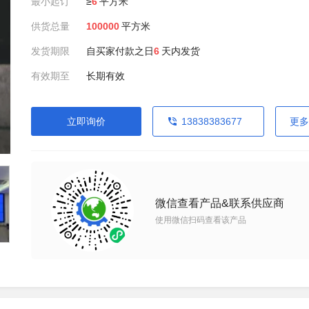
最小起订
≥
6
平方米
供货总量
100000
平方米
发货期限
自买家付款之日
6
天内发货
有效期至
长期有效
立即询价
13838383677
更多
微信查看产品&联系供应商
使用微信扫码查看该产品