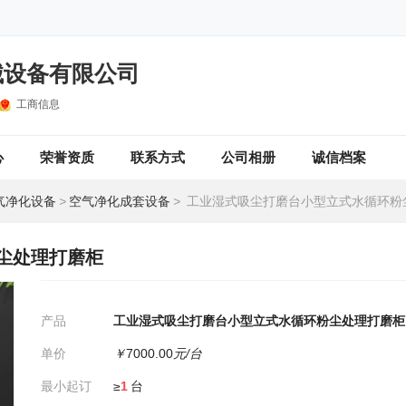
械设备有限公司
工商信息
心
荣誉资质
联系方式
公司相册
诚信档案
气净化设备
>
空气净化成套设备
>
工业湿式吸尘打磨台小型立式水循环粉尘
尘处理打磨柜
产品
工业湿式吸尘打磨台小型立式水循环粉尘处理打磨柜
单价
￥
7000.00
元/台
最小起订
≥
1
台