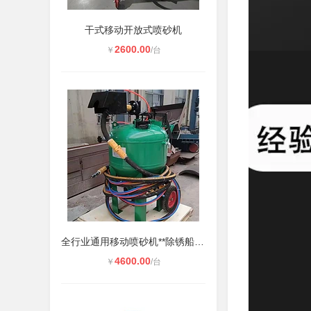
干式移动开放式喷砂机
2600.00
￥
/台
全行业通用移动喷砂机**除锈船厂防
4600.00
￥
/台