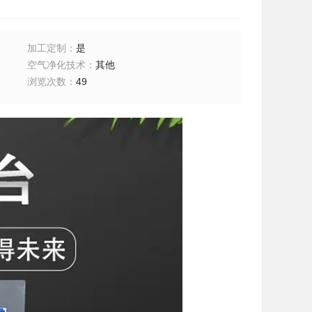
加工定制
：
是
空气净化技术
：
其他
浏览次数
：
49