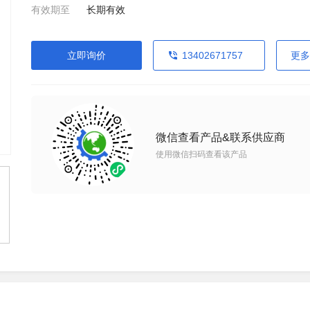
有效期至
长期有效
立即询价
13402671757
更多
微信查看产品&联系供应商
使用微信扫码查看该产品