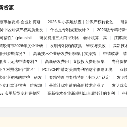
新货源
申报审核要点-企业如何避
2026 科小实地核查｜知识产权转化佐
研
州吴中区知识产权高质量发
什么是专利规避设计？
2026版专精特
性”（plausibili
研发费用三大口径对比：会计核算、高
江苏加
苏州市2026年度企业研
发明专利权的获批、维权与失效
高新技
用于哪些情况？
高新技术企业研发费用归集 | 实操指
申请软著，请
想法，无法申请专利？
高新研发费用｜直接投入费用归集
专利保
？对照这8个“雷区”
PCT/CN申请对美国专利的这个影响困境
双
术企业资格的维护，研发
专精特新与专精特新 “小巨人” 认定
发明
外专利拿证很快，维权却
是谁让你申请的高新技术企业？
发明或
vs 实用新型专利完整区
高新技术企业新规则出台后转让的专利
科