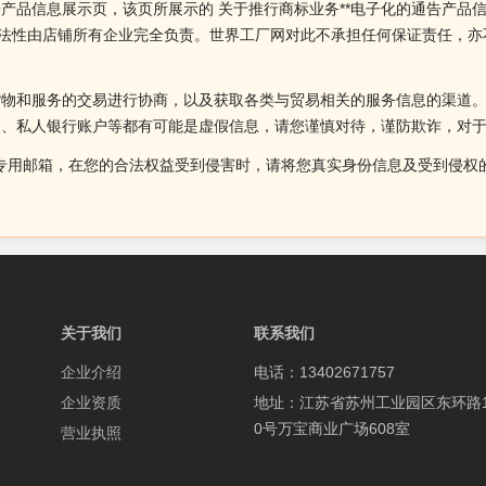
告产品信息展示页，该页所展示的 关于推行商标业务**电子化的通告产品
合法性由店铺所有企业完全负责。世界工厂网对此不承担任何保证责任，
货物和服务的交易进行协商，以及获取各类与贸易相关的服务信息的渠道
述、私人银行账户等都有可能是虚假信息，请您谨慎对待，谨防欺诈，对
侵权投诉的专用邮箱，在您的合法权益受到侵害时，请将您真实身份信息及受到
关于我们
联系我们
企业介绍
电话：13402671757
企业资质
地址：江苏省苏州工业园区东环路1
0号万宝商业广场608室
营业执照