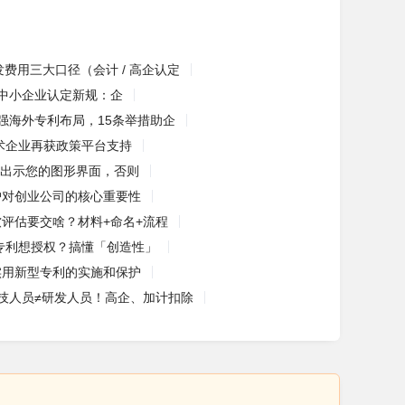
发费用三大口径（会计 / 高企认定
新中小企业认定新规：企
强海外专利布局，15条举措助企
术企业再获政策平台支持
出示您的图形界面，否则
护对创业公司的核心重要性
软评估要交啥？材料+命名+流程
专利想授权？搞懂「创造性」
实用新型专利的实施和保护
技人员≠研发人员！高企、加计扣除