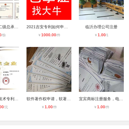
四川市政工程二级总承包资质办理
2021吉安专利如何申请，专利代理注册
临沂办理公司注册
0
1000.00
1.00
/份
￥
/件
￥
/1
泸州纺织企业技术专利申请 高新技术
软件著作权申请，软著加急材料，双软
宜宾商标注册服务，电视机等电子商标
00
1.00
1.00
/元
￥
/件
￥
/件