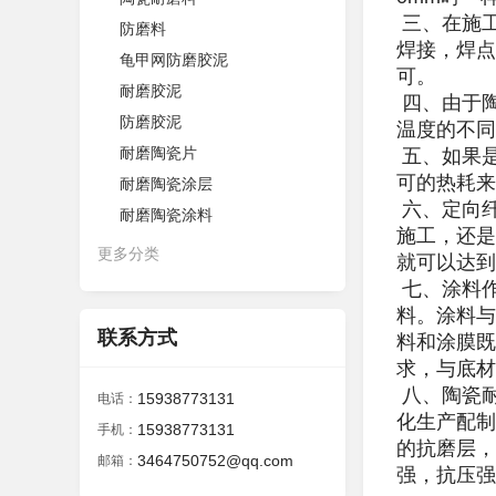
三、在施工
防磨料
焊接，焊点
龟甲网防磨胶泥
可。
耐磨胶泥
四、由于
防磨胶泥
温度的不同
耐磨陶瓷片
五、如果
可的热耗
耐磨陶瓷涂层
六、定向
耐磨陶瓷涂料
施工，还是
更多分类
就可以达
七、涂料
料。涂料与
联系方式
料和涂膜既
求，与底
八、陶瓷
15938773131
电话：
化生产配制
15938773131
手机：
的抗磨层，
3464750752@qq.com
邮箱：
强，抗压强