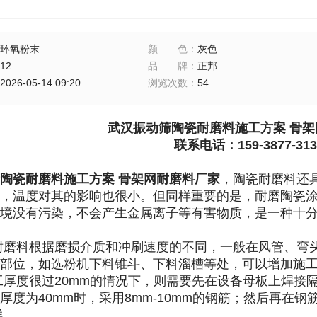
环氧粉末
颜色
：
灰色
12
品牌
：
正邦
2026-05-14 09:20
浏览次数
：
54
武汉振动筛陶瓷耐磨料施工方案 骨架
联系电话：159-3877-313
陶瓷耐磨料施工方案 骨架网耐磨料厂家
，
陶瓷耐磨料还
，温度对其的影响也很小。但同样重要的是，耐磨陶瓷
境没有污染，不会产生金属离子等有害物质，是一种十
磨料根据磨损介质和冲刷速度的不同，一般在风管、弯头
部位，如选粉机下料锥斗、下料溜槽等处，可以增加施工厚
厚度很过20mm的情况下，则需要先在设备母板上焊接隔
厚度为40mm时，采用8mm-10mm的钢筋；然后再在
样。