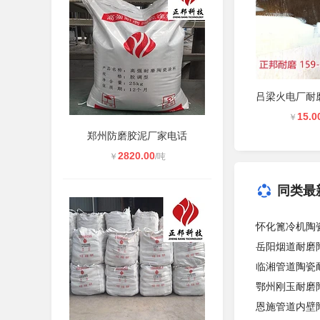
15.0
￥
郑州防磨胶泥厂家电话
2820.00
￥
/吨
同类最
怀化篦冷机陶
岳阳烟道耐磨
临湘管道陶瓷
鄂州刚玉耐磨
恩施管道内壁