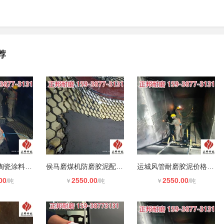
荐
昆明烟道耐磨陶瓷涂料使用方法 刚玉
侯马磨煤机防磨胶泥配方 刚玉防磨料
运城风管耐磨胶泥价格 刚玉耐磨料厂
00
2550.00
2550.00
/吨
￥
/吨
￥
/吨