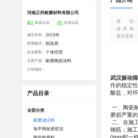
产品介绍
河南正邦耐磨材料有限公司
类型
：
实名认证
企业认证
保质期
：
2019年
成立年份：
最后更新
：
制造商
经营模式：
个体经营
企业类型：
耐磨陶瓷涂料
主营产品：
公司地址：
武汉振动筛
作的稳定性
酸盐，对环
产品目录
一、陶瓷耐
全部分类
磨损严重的
耐磨浇注料
二、在施工
龟甲网耐磨胶泥
钢筋；施工
0mm时一
陶瓷耐磨料