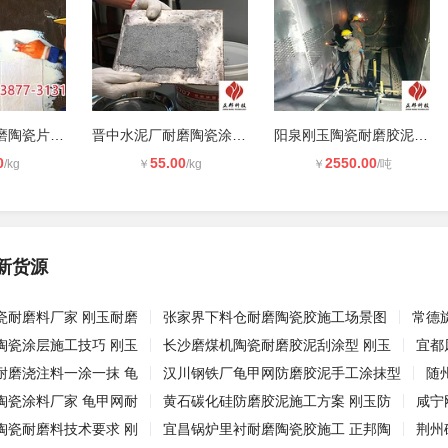
吕梁火电厂耐磨陶瓷片施工方案 刚玉
晋中水泥厂耐磨陶瓷涂层使用技巧 刚
阳泉刚玉陶瓷耐磨胶泥技术要求 刚玉
0
55.00
2550.00
/kg
￥
/kg
￥
/吨
新货源
瓷耐磨料厂家 刚玉耐磨
张家界下料仓耐磨陶瓷胶施工场景图
常德
陶瓷涂层施工技巧 刚玉
长沙磨煤机陶瓷耐磨胶泥刮涂型 刚玉
宜都
耐磨浇注料一涂一抹 龟
汉川钢铁厂龟甲网防磨胶泥手工涂抹型
随
陶瓷涂料厂家 龟甲网耐
黄石碳化硅防磨胶泥施工方案 刚玉防
咸宁
陶瓷耐磨料技术要求 刚
宜昌锅炉里衬耐磨陶瓷胶施工 正邦陶
荆州