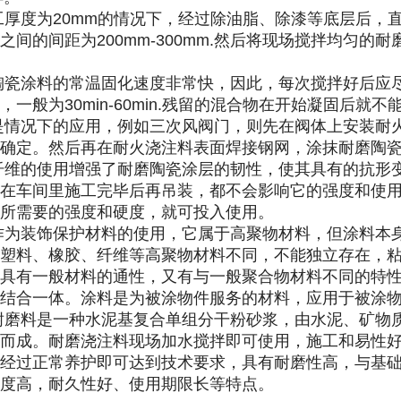
厚度为20mm的情况下，经过除油脂、除漆等底层后，
之间的间距为200mm-300mm.然后将现场搅拌均匀
陶瓷涂料的常温固化速度非常快，因此，每次搅拌好后应
，一般为30min-60min.残留的混合物在开始凝固后就
是情况下的应用，例如三次风阀门，则先在阀体上安装耐
来确定。然后再在耐火浇注料表面焊接钢网，涂抹耐磨陶
纤维的使用增强了耐磨陶瓷涂层的韧性，使其具有的抗形
在车间里施工完毕后再吊装，都不会影响它的强度和使用寿
到所需要的强度和硬度，就可投入使用。
作为装饰保护材料的使用，它属于高聚物材料，但涂料本
塑料、橡胶、纤维等高聚物材料不同，不能独立存在，
具有一般材料的通性，又有与一般聚合物材料不同的特
材结合一体。涂料是为被涂物件服务的材料，应用于被涂
耐磨料是一种水泥基复合单组分干粉砂浆，由水泥、矿物
而成。耐磨浇注料现场加水搅拌即可使用，施工和易性
经过正常养护即可达到技术要求，具有耐磨性高，与基础
度高，耐久性好、使用期限长等特点。