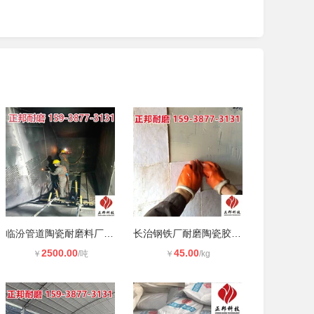
临汾管道陶瓷耐磨料厂家电话 刚玉耐
长治钢铁厂耐磨陶瓷胶厂家 正邦陶瓷
2500.00
45.00
￥
/吨
￥
/kg