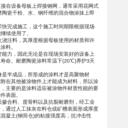
直接在设备母板上焊接钢网，通常采用花网式
的耐磨陶瓷干粉、水、钢纤维的混合物涂抹上即
尽快完成施工，这个施工时间期限根据现场
不能继续使用了。
火浇注料，其厚度根据母板使用的材质和许
瓷涂料。
变能力，因此无论是在现场安装好的设备上
命。耐磨陶瓷涂料常温下(20℃)养护3天
身是半成品，所形成的涂料才是高聚物材
粘附在其他被涂物件上才能成为材料，所以涂
性，主要的是涂料适应被涂物件材质性能的要
物件表面。
质掺合料、度骨料以及抗裂耐磨剂，经工业
好，通过人工抹灰在料仓或矿槽表面形成厚度
混凝土(钢筒仓)的粘接强度高，抗冲击性