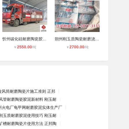
忻州碳化硅耐磨陶瓷胶泥施工 刚玉耐
朔州刚玉质陶瓷耐磨浇注料使用方法
2550.00
2700.00
￥
/吨
￥
/吨
旋风筒耐磨陶瓷片施工准则 正邦
风管耐磨陶瓷胶泥新材料 刚玉耐
州火电厂龟甲网耐磨胶泥实体生产厂
刚玉质耐磨胶泥使用技巧 刚玉耐
矿槽耐磨陶瓷片使用方法 正邦陶