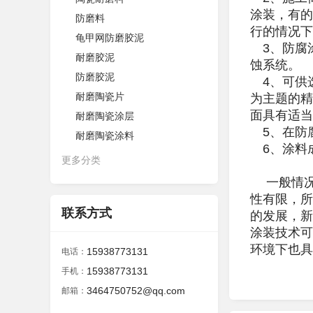
涂装，有的
防磨料
行的情况下
龟甲网防磨胶泥
3、防腐涂
耐磨胶泥
蚀系统。
防磨胶泥
4、可供
耐磨陶瓷片
为主题的精
面具有适当
耐磨陶瓷涂层
5、在防
耐磨陶瓷涂料
6、涂料
更多分类
一般情况
性有限，所
联系方式
的发展，新
涂装技术可
环境下也具
15938773131
电话：
15938773131
手机：
3464750752@qq.com
邮箱：