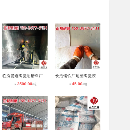
临汾管道陶瓷耐磨料厂家电话 刚玉耐
长治钢铁厂耐磨陶瓷胶厂家 正邦陶瓷
2500.00
45.00
￥
/吨
￥
/kg