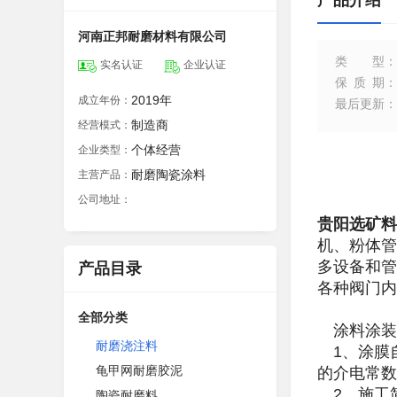
产品介绍
河南正邦耐磨材料有限公司
类型
：
实名认证
企业认证
保质期
：
2019年
成立年份：
最后更新
：
制造商
经营模式：
个体经营
企业类型：
耐磨陶瓷涂料
主营产品：
公司地址：
贵阳选矿料
机、粉体管
多设备和管
产品目录
各种阀门内
全部分类
涂料涂装
耐磨浇注料
1、涂膜
龟甲网耐磨胶泥
的介电常数
2、施工
陶瓷耐磨料