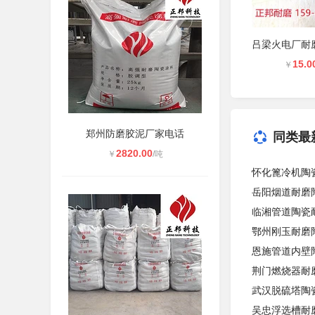
15.0
￥
郑州防磨胶泥厂家电话
同类最
2820.00
￥
/吨
怀化篦冷机陶
岳阳烟道耐磨
临湘管道陶瓷
鄂州刚玉耐磨
恩施管道内壁
荆门燃烧器耐
武汉脱硫塔陶
吴忠浮选槽耐