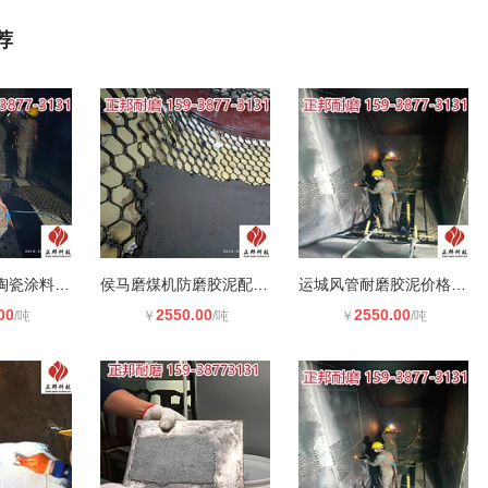
荐
昆明烟道耐磨陶瓷涂料使用方法 刚玉
侯马磨煤机防磨胶泥配方 刚玉防磨料
运城风管耐磨胶泥价格 刚玉耐磨料厂
00
2550.00
2550.00
/吨
￥
/吨
￥
/吨