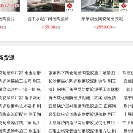
吕梁火电厂耐磨陶瓷片施工方案 刚玉
晋中水泥厂耐磨陶瓷涂层使用技巧 刚
阳泉刚玉陶瓷耐磨胶泥技术要求 刚玉
0
55.00
2550.00
/kg
￥
/kg
￥
/吨
新货源
瓷耐磨料厂家 刚玉耐磨
张家界下料仓耐磨陶瓷胶施工场景图
常德
陶瓷涂层施工技巧 刚玉
长沙磨煤机陶瓷耐磨胶泥刮涂型 刚玉
宜都
耐磨浇注料一涂一抹 龟
汉川钢铁厂龟甲网防磨胶泥手工涂抹型
随
陶瓷涂料厂家 龟甲网耐
黄石碳化硅防磨胶泥施工方案 刚玉防
咸宁
陶瓷耐磨料技术要求 刚
宜昌锅炉里衬耐磨陶瓷胶施工 正邦陶
荆州
磨陶瓷涂层配方 刚玉陶
襄阳煤粉管道陶瓷耐磨胶泥价格 刚玉
十堰
瓷耐磨浇注料厂家 龟甲
固原炼炉内龟甲网耐磨胶泥使用技巧
中卫
磨陶瓷涂料施工 刚玉耐
石咀山蜗壳管道防磨胶泥使用方法 刚
昆明