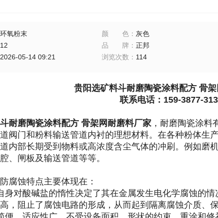
环氧粉末
颜色
：
灰色
12
品牌
：
正邦
2026-05-14 09:21
浏览次数
：
114
贵阳选矿料斗耐磨陶瓷涂料配方 骨架
联系电话：159-3877-313
斗耐磨陶瓷涂料配方 骨架网耐磨料厂家
，
耐磨陶瓷涂料
道阀门和粉料输送管道内衬的理想材料。在各种粉体生
道内部长期受到物料或高浓度含尘气体的冲刷。例如磨
腔、闸板及输送管道等等。
防腐蚀特点主要体现在：
自身对酸碱盐的惰性决定了其在金属发生电化学腐蚀的情
高，阻止了腐蚀电路的形成，从而起到隔离腐蚀介质、
简便，适应性广，不受设备面积、形状的约束，重涂和修