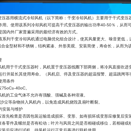
压器用横流式冷却风机（以下简称：干变冷却风机）主要用于干式变压
作用。使用该系列冷却风机可提高干式变压器的输出功率40-50％，从
是国内外厂家普遍采用的最经济有效的方式。
该系列干变冷却风机通过电脑优化组合设计，使其风量更大、噪音更低，
*铝合金型材和不锈钢，结构紧凑、外形美观、安装简便，寿命长，从而为
。
理
机用于干式变压器时，风机置于变压器线圈下部两侧，将冷风直接吹进
运行并延长其使用寿命。（风机启、停及变压器的超温报警、超温跳闸等
使用条件
75oC≥-40oC。
却风机的工业气体不允许有强酸、强碱及各种溶液。
有沙尘等杂物掉入风机内，以免造成风机烧毁及扇叶断裂。
的安装与维护
应应首先检查是否因包装运输造成损坏、变形、如有损坏或变形应修复后安
检查各零件及螺丝是否有松动；叶片与风筒之间是否相碰或移位，若相碰或
机安装后应进行试机，待风机运行正常后再进行联机使用。