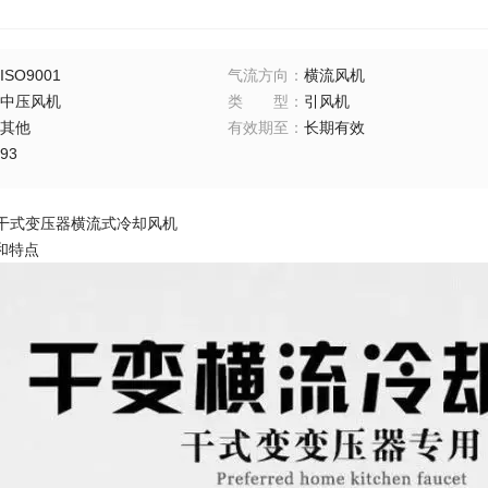
ISO9001
气流方向
：
横流风机
中压风机
类型
：
引风机
其他
有效期至
：
长期有效
93
-90干式变压器横流式冷却风机
和特点