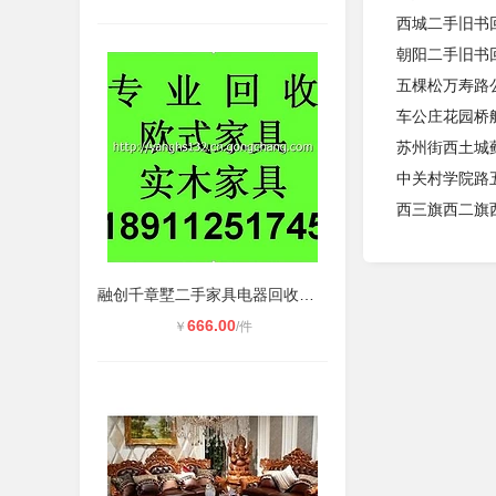
西城二手旧书
朝阳二手旧书
五棵松万寿路
车公庄花园桥
苏州街西土城
中关村学院路
西三旗西二旗
融创千章墅二手家具电器回收办公家具
666.00
￥
/件