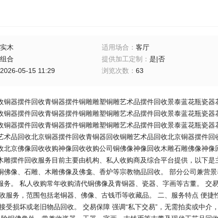
实木
适用场合
：
客厅
组合
提供加工定制
：
是|否
2026-05-15 11:29
浏览次数
：
63
收铜器摆件回收青铜器摆件铜雕雕塑铜雕艺术品摆件回收景泰蓝花瓶瓷器
收铜器摆件回收青铜器摆件铜雕雕塑铜雕艺术品摆件回收景泰蓝花瓶瓷器
收铜器摆件回收青铜器摆件铜雕雕塑铜雕艺术品摆件回收景泰蓝花瓶瓷器
艺术品回收北京铜器摆件回收青铜器回收铜雕艺术品回收北京铜器摆件回
收北京佛像回收收购神像回收收购公司铜佛像神像回收木雕石雕佛像神像
木雕摆件回收服务目前主要由机构、私人收购商及综合平台提供，以下是主
铜佛像、石雕、木雕佛像及佛龛、香炉等宗教物品回收。 部分公司兼营
服务。 ‌私人收购‌常年收购清代铜佛像及青铜器、瓷器、字画等古董。 交
回收服务，范围包括老铜器、佛像、古钱币等收藏品。 二、服务特点 ‌便
接受损坏或老旧物品回收。 ‌交易保障‌ 强调“私下交易”，无需拍卖或中