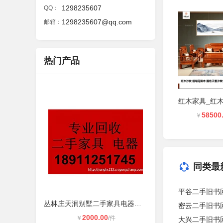
1298235607
QQ：
1298235607@qq.com
邮箱：
热门产品
58500
￥
同类最
平谷二手旧书
丛林庄天润别墅二手家具电器回收办公
密云二手旧书
2000.00
￥
/件
大兴二手旧书