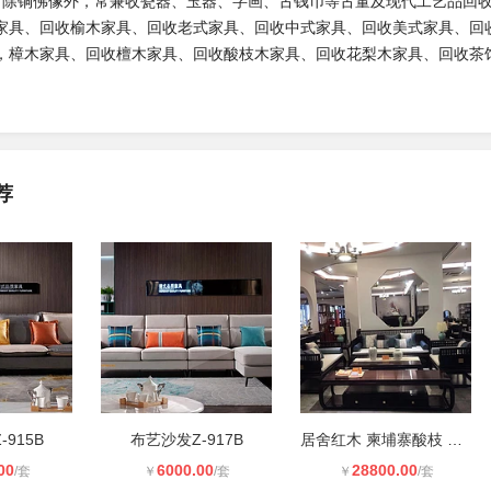
范围‌ 除铜佛像外，常兼收瓷器、玉器、字画、古钱币等古董及现代工艺品
家具、回收榆木家具、回收老式家具、回收中式家具、回收美式家具、回
，樟木家具、回收檀木家具、回收酸枝木家具、回收花梨木家具、回收茶
荐
915B
布艺沙发Z-917B
居舍红木 柬埔寨酸枝 新中式红木家具
00
6000.00
28800.00
/套
￥
/套
￥
/套