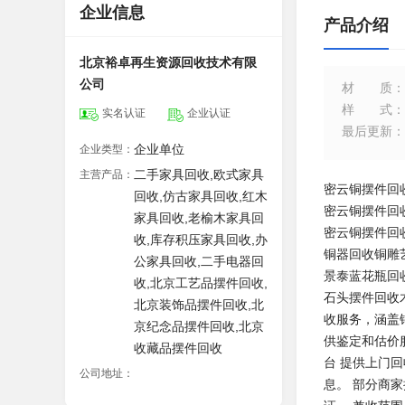
企业信息
产品介绍
北京裕卓再生资源回收技术有限
公司
材质
：
样式
：
实名认证
企业认证
最后更新
：
企业单位
企业类型：
二手家具回收,欧式家具
主营产品：
密云铜摆件回
回收,仿古家具回收,红木
密云铜摆件回
家具回收,老榆木家具回
密云
铜摆件回
收,库存积压家具回收,办
铜器回收铜雕
公家具回收,二手电器回
景泰蓝花瓶回
收,北京工艺品摆件回收,
石头摆件回收
北京装饰品摆件回收,北
收服务，涵盖
京纪念品摆件回收,北京
供鉴定和估价
收藏品摆件回收
台‌ 提供上门
公司地址：
息。 部分商家