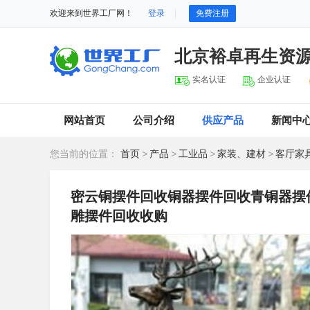
欢迎来到世界工厂网！
登录
免费注册
北京裕卓再生资
实名认证
企业认证
网站首页
公司介绍
供应产品
新闻中
您当前的位置：
首页
>
产品
>
工业品
>
家装、建材
>
客厅家
密云铜摆件回收铜器摆件回收青铜器摆
雕摆件回收收购