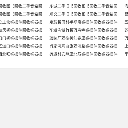
回收图书回收二手音箱回
东城二手旧书回收图书回收二手音箱回
回收图书回收二手音箱回
顺义二手旧书回收图书回收二手音箱回
公主坟铜摆件回收铜器摆
定慧桥田村半壁店铜摆件回收铜器摆件
航天桥铜摆件回收铜器摆
车道沟紫竹桥万寿寺铜摆件回收铜器摆
蓟门桥铜摆件回收铜器摆
蓝靛厂双榆树知春里铜摆件回收铜器摆
五道口铜摆件回收铜器摆
肖家河厢白旗双清路铜摆件回收铜器摆
西北旺铜摆件回收铜器摆
奥运村安翔里北辰铜摆件回收铜器摆件