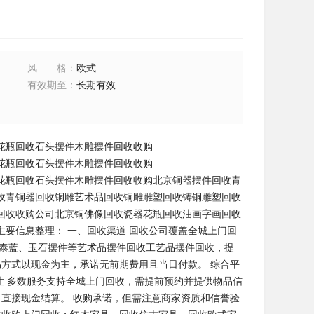
风格
：
欧式
有效期至
：
长期有效
花瓶回收石头摆件木雕摆件回收收购
花瓶回收石头摆件木雕摆件回收收购
花瓶回收石头摆件木雕摆件回收收购北京铜器摆件回收青
收青铜器回收铜雕艺术品回收铜雕雕塑回收铸铜雕塑回收
回收收购公司北京铜佛像回收瓷器花瓶回收油画字画回收
要信息整理： 一、回收渠道 回收公司‌覆盖全城上门回
景泰蓝、玉石摆件等艺术品摆件回收工艺品摆件回收，提
易方式以现金为主，承诺无前期费用且当日付款。 ‌综合平
捷性‌ 多数服务支持全城上门回收，需提前预约并提供物品信
介，直接现金结算。 收购承诺，但需注意商家资质和信誉验