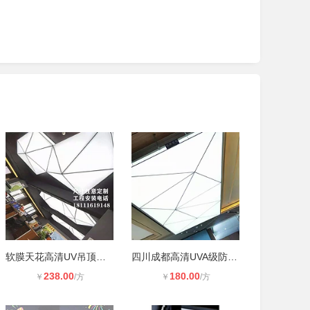
软膜天花高清UV吊顶透光膜灯箱白色膜
四川成都高清UVA级防火膜造型软膜天
238.00
180.00
￥
/方
￥
/方