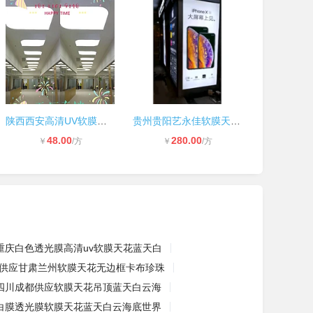
陕西西安高清UV软膜天花吊顶灯箱蓝天
贵州贵阳艺永佳软膜天花高清UV卡布珍
48.00
280.00
￥
/方
￥
/方
重庆白色透光膜高清uv软膜天花蓝天白
供应甘肃兰州软膜天花无边框卡布珍珠
四川成都供应软膜天花吊顶蓝天白云海
白膜透光膜软膜天花蓝天白云海底世界