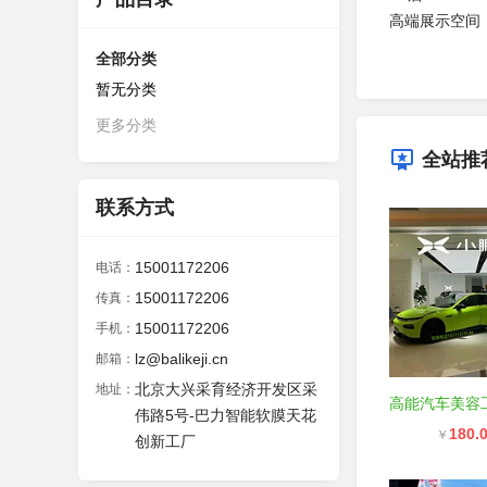
高端展示空间
全部分类
暂无分类
更多分类
全站推
联系方式
15001172206
电话：
15001172206
传真：
15001172206
手机：
lz@balikeji.cn
邮箱：
北京大兴采育经济开发区采
地址：
伟路5号-巴力智能软膜天花
180.
￥
创新工厂