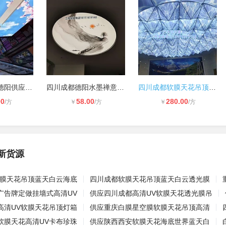
四川成都重庆德阳供应软膜天花蓝天白
四川成都德阳水墨禅意新中式山水画装
四川成都软膜天花吊顶异形造型透光灯
00
58.00
280.00
/方
￥
/方
￥
/方
新货源
软膜天花吊顶蓝天白云海底
四川成都软膜天花吊顶蓝天白云透光膜
广告牌定做挂墙式高清UV
供应四川成都高清UV软膜天花透光膜吊
高清UV软膜天花吊顶灯箱
供应重庆白膜星空膜软膜天花吊顶高清
软膜天花高清UV卡布珍珠
供应陕西西安软膜天花海底世界蓝天白