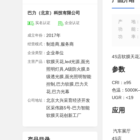
产品介绍
巴力（北京）科技有限公司
产地
：
实名认证
企业认证
功能
：
2017年
成立年份：
功率
：
制造商,服务商
经营模式：
企业单位
企业类型：
4S店软膜天
软膜天花,led光源,面光
主营产品：
参数
照明灯具,A级防火膜,B
级透光膜,面光照明智能
CRI：≥95
控制,巴力软膜,巴力天
色温：5000K–
花,巴力光幕
UGR：<19
北京大兴采育经济开发
公司地址：
区采伟路5号-巴力智能
应用
软膜天花创新工厂
汽车展厅
4S店
产品目录