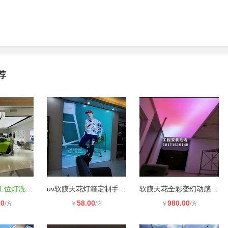
荐
高能汽车美容工位灯洗车房专用灯软膜
uv软膜天花灯箱定制手机店服装店超薄
软膜天花全彩变幻动感灯箱32种程序随
00
58.00
980.00
/方
￥
/方
￥
/方