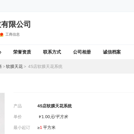
技有限公司
工商信息
心
荣誉资质
联系方式
公司相册
诚信档案
料
>
软膜天花
>
4S店软膜天花系统
产品
4S店软膜天花系统
单价
￥
1.00
元/平方米
最小起订
≥
1
平方米