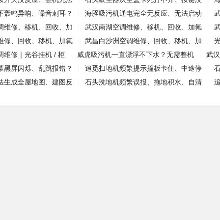
下轰鸣异响、噪音刺耳？
海豚吸污机通电完全无反应、无法启动
调维修、移机、回收、加
武汉南湖空调维修、移机、回收、加氟
维修、回收、移机、加氟
武昌白沙洲空调维修、回收、移机、加
维修｜光谷挂机 / 柜
威虎吸污机一直漂浮不下水？无需整机
武汉
幕黑屏闪烁、乱跳报错？
追觅扫地机频繁提示撞板卡住、中途停
法生成全屋地图、建图反
石头洗地机频繁误报、拖地积水、自清