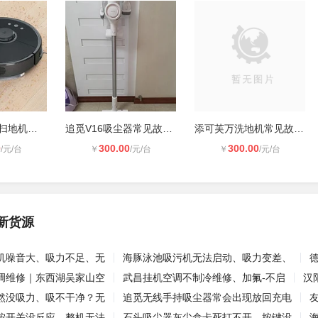
石头P20 Ultra扫地机器人故障维修及
追觅V16吸尘器常见故障排查方法 日常
添可芙万洗地机常见故障排查方法 日
0
300.00
300.00
/元/台
￥
/元/台
￥
/元/台
新货源
机噪音大、吸力不足、无
海豚泳池吸污机无法启动、吸力变差、
调维修｜东西湖吴家山空
武昌挂机空调不制冷维修、加氟-不启
汉
然没吸力、吸不干净？无
追觅无线手持吸尘器常会出现放回充电
按开关没反应、整机无法
石头吸尘器灰尘盒卡死打不开、按键没