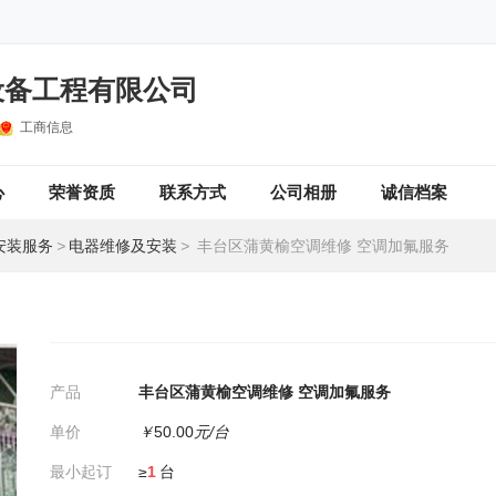
设备工程有限公司
工商信息
心
荣誉资质
联系方式
公司相册
诚信档案
安装服务
>
电器维修及安装
>
丰台区蒲黄榆空调维修 空调加氟服务
产品
丰台区蒲黄榆空调维修 空调加氟服务
单价
￥
50.00
元/台
最小起订
≥
1
台