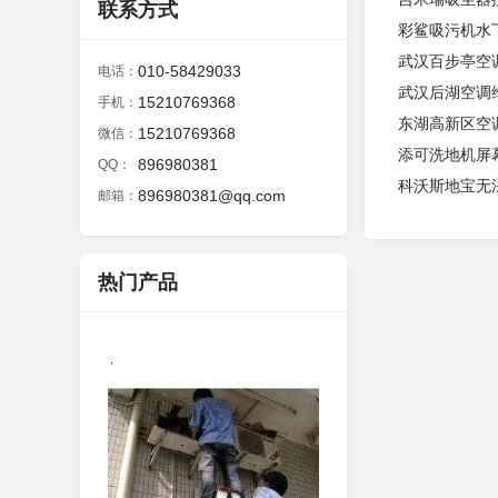
联系方式
彩鲨吸污机水
武汉百步亭空
010-58429033
电话：
武汉后湖空调
15210769368
手机：
东湖高新区空调
15210769368
微信：
添可洗地机屏
896980381
QQ：
科沃斯地宝无
896980381@qq.com
邮箱：
热门产品