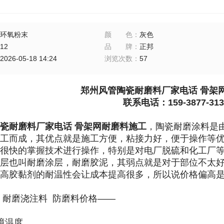
环氧粉末
颜色
：
灰色
12
品牌
：
正邦
2026-05-18 14:24
浏览次数
：
57
郑州风管陶瓷耐磨料厂家电话 骨架
联系电话：159-3877-313
瓷耐磨料厂家电话 骨架网耐磨料施工
，
陶瓷耐磨涂料是
工而成，其优点就是施工方便，粘接力好，便于操作等
很快的掌握技术进行操作，特别是对电厂脱硫和化工厂
层也叫耐磨涂层，耐磨胶泥，其弱点就是对于部位不太
高胶黏剂的耐温性会让成本提高很多，所以说价格偏高
 耐磨浇注料 防磨料价格——
境温度