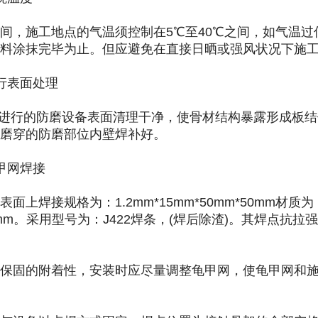
，施工地点的气温须控制在5℃至40℃之间，如气温过
料涂抹完毕为止。但应避免在直接日晒或强风状况下施
表面处理
行的防磨设备表面清理干净，使骨材结构暴露形成板结体
磨穿的防磨部位内壁焊补好。
网焊接
上焊接规格为：1.2mm*15mm*50mm*50mm材
8mm。采用型号为：J422焊条，(焊后除渣)。其焊点抗拉强
固的附着性，安装时应尽量调整龟甲网，使龟甲网和施