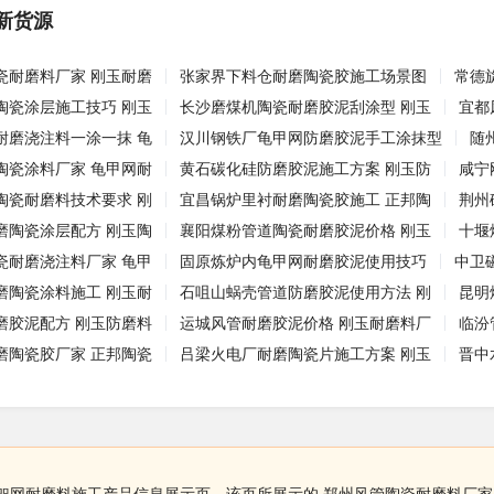
新货源
瓷耐磨料厂家 刚玉耐磨
张家界下料仓耐磨陶瓷胶施工场景图
常德
陶瓷涂层施工技巧 刚玉
长沙磨煤机陶瓷耐磨胶泥刮涂型 刚玉
宜都
耐磨浇注料一涂一抹 龟
汉川钢铁厂龟甲网防磨胶泥手工涂抹型
随
陶瓷涂料厂家 龟甲网耐
黄石碳化硅防磨胶泥施工方案 刚玉防
咸宁
陶瓷耐磨料技术要求 刚
宜昌锅炉里衬耐磨陶瓷胶施工 正邦陶
荆州
磨陶瓷涂层配方 刚玉陶
襄阳煤粉管道陶瓷耐磨胶泥价格 刚玉
十堰
瓷耐磨浇注料厂家 龟甲
固原炼炉内龟甲网耐磨胶泥使用技巧
中卫
磨陶瓷涂料施工 刚玉耐
石咀山蜗壳管道防磨胶泥使用方法 刚
昆明
磨胶泥配方 刚玉防磨料
运城风管耐磨胶泥价格 刚玉耐磨料厂
临汾
磨陶瓷胶厂家 正邦陶瓷
吕梁火电厂耐磨陶瓷片施工方案 刚玉
晋中