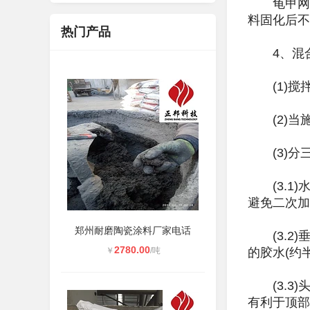
龟甲网与
料固化后不
热门产品
4、混合
(1)搅拌
(2)当
(3)分
(3.1)
避免二次加
郑州耐磨陶瓷涂料厂家电话
(3.2)
2780.00
￥
/吨
的胶水(约
(3.3)
有利于顶部