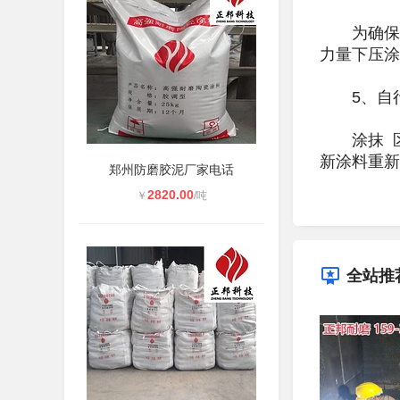
为确保施
力量下压涂
5、自行
涂抹 区
新涂料重新
郑州防磨胶泥厂家电话
2820.00
￥
/吨
全站推