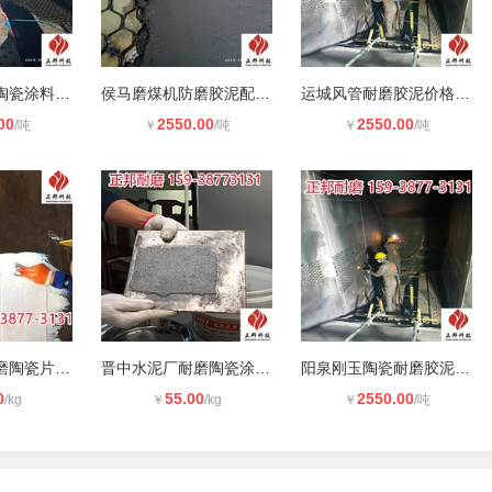
昆明烟道耐磨陶瓷涂料使用方法 刚玉
侯马磨煤机防磨胶泥配方 刚玉防磨料
运城风管耐磨胶泥价格 刚玉耐磨料厂
00
2550.00
2550.00
/吨
￥
/吨
￥
/吨
吕梁火电厂耐磨陶瓷片施工方案 刚玉
晋中水泥厂耐磨陶瓷涂层使用技巧 刚
阳泉刚玉陶瓷耐磨胶泥技术要求 刚玉
0
55.00
2550.00
/kg
￥
/kg
￥
/吨