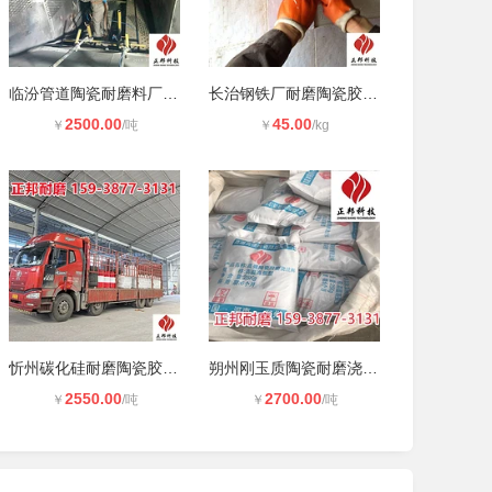
临汾管道陶瓷耐磨料厂家电话 刚玉耐
长治钢铁厂耐磨陶瓷胶厂家 正邦陶瓷
2500.00
45.00
￥
/吨
￥
/kg
忻州碳化硅耐磨陶瓷胶泥施工 刚玉耐
朔州刚玉质陶瓷耐磨浇注料使用方法
2550.00
2700.00
￥
/吨
￥
/吨