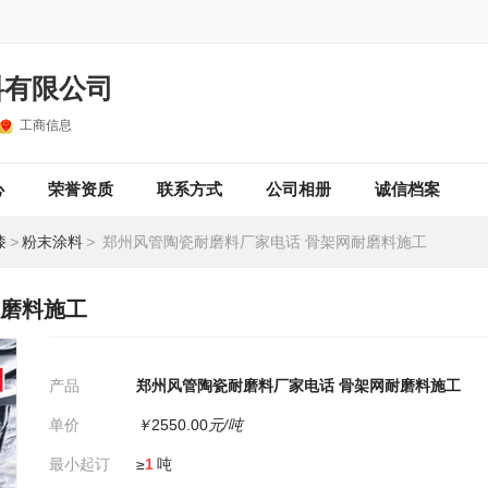
料有限公司
工商信息
心
荣誉资质
联系方式
公司相册
诚信档案
漆
>
粉末涂料
>
郑州风管陶瓷耐磨料厂家电话 骨架网耐磨料施工
耐磨料施工
产品
郑州风管陶瓷耐磨料厂家电话 骨架网耐磨料施工
单价
￥
2550.00
元/吨
最小起订
≥
1
吨