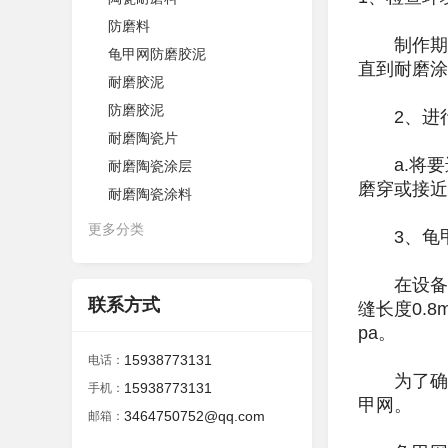
防磨料
制作期间
龟甲网防磨胶泥
直到耐磨涂
耐磨胶泥
防磨胶泥
2、进行
耐磨陶瓷片
a.将要进
耐磨陶瓷涂层
磨穿或接近
耐磨陶瓷涂料
更多分类
3、龟甲
在设备表面
联系方式
缝长度0.
pa。
15938773131
电话：
为了确保
15938773131
手机：
甲网。
3464750752@qq.com
邮箱：