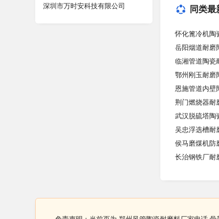
深圳市万时安科技有限公司
同类最
怀化篦冷机陶
岳阳烟道耐磨
临湘管道陶瓷
鄂州刚玉耐磨
恩施管道内壁
荆门燃烧器耐
武汉脱硫塔陶
吴忠浮选槽耐
侯马磨煤机防
长治钢铁厂耐