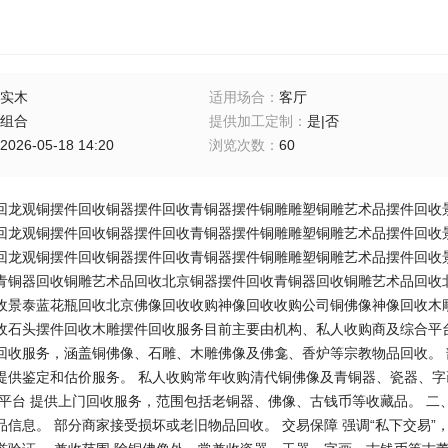
实木
适用场合
：
客厅
组合
提供加工定制
：
是|否
2026-05-18 14:20
浏览次数
：
60
回龙观铜摆件回收铜器摆件回收青铜器摆件铜雕雕塑铜雕艺术品摆件回收
回龙观铜摆件回收铜器摆件回收青铜器摆件铜雕雕塑铜雕艺术品摆件回收
回龙观
铜摆件回收铜器摆件回收青铜器摆件铜雕雕塑铜雕艺术品摆件回收
青铜器回收铜雕艺术品回收北京铜器摆件回收青铜器回收铜雕艺术品回收
收景泰蓝花瓶回收北京佛像回收收购神像回收收购公司铜佛像神像回收木
收石头摆件回收木雕摆件回收服务目前主要由机构、私人收购商及综合平台
回收服务，涵盖铜佛像、石雕、木雕佛像及佛龛、香炉等宗教物品回收。
提供鉴定和估价服务。 ‌私人收购‌常年收购清代铜佛像及青铜器、瓷器、
合平台‌ 提供上门回收服务，范围包括老铜器、佛像、古钱币等收藏品。 二、
信息。 部分商家接受损坏或老旧物品回收。 ‌交易保障‌ 强调“私下交易