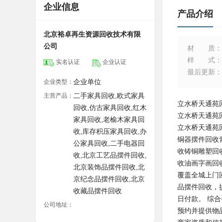
企业信息
产品介绍
北京裕卓再生资源回收技术有限
公司
材质
：
样式
：
实名认证
企业认证
最后更新
：
企业单位
企业类型：
二手家具回收,欧式家具
主营产品：
立水桥天通苑
回收,仿古家具回收,红木
立水桥天通苑
家具回收,老榆木家具回
立水桥天通苑
收,库存积压家具回收,办
铜器摆件回收
公家具回收,二手电器回
收铸铜雕塑回
收,北京工艺品摆件回收,
收油画字画回
北京装饰品摆件回收,北
覆盖全城上门
京纪念品摆件回收,北京
品摆件回收，
收藏品摆件回收
日付款。 ‌综
公司地址：
预约并提供物品