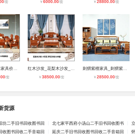
00
6000.00
28800.00
/套
￥
/套
￥
/套
红木家具_红木家具价格_**花梨木_大
红木沙发_花梨木沙发_红木沙发价格_
刺猬紫檀家具_刺猬紫檀价格_刺猬紫檀
.00
38500.00
28500.00
/套
￥
/套
￥
/套
新货源
阳坊二手旧书回收图书回
北七家平西府小汤山二手旧书回收图书
回收图书回收二手音箱回
延庆二手旧书回收图书回收二手音箱回