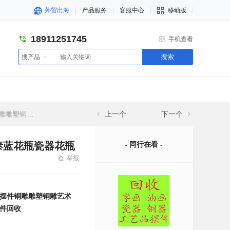
外贸出海
产品服务
客服中心
移动版
18911251745
手机查看
搜索
搜产品
摆件木雕摆件回收
上一个
下一个
泰蓝花瓶瓷器花瓶
- 同行在看 -
举报
摆件铜雕雕塑铜雕艺术
件回收