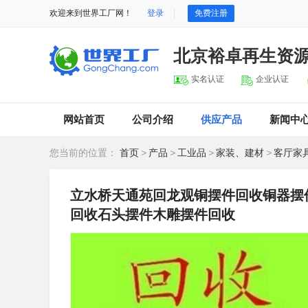
欢迎来到世界工厂网！
登录
免费注册
北京裕卓再生资
实名认证
企业认证
网站首页
公司介绍
供应产品
新闻中
您当前的位置：
首页
>
产品
>
工业品
>
家装、建材
>
客厅家
立水桥天通苑回龙观铜摆件回收铜器摆
回收石头摆件木雕摆件回收