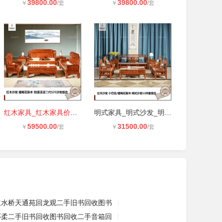
39800.00
39800.00
￥
/套
￥
/套
红木家具_红木家具价格_红木家具图片
明式家具_明式沙发_明式沙发组合_东
59500.00
31500.00
￥
/套
￥
/套
立水桥天通苑回龙观二手旧书回收图书
怀柔二手旧书回收图书回收二手音箱回