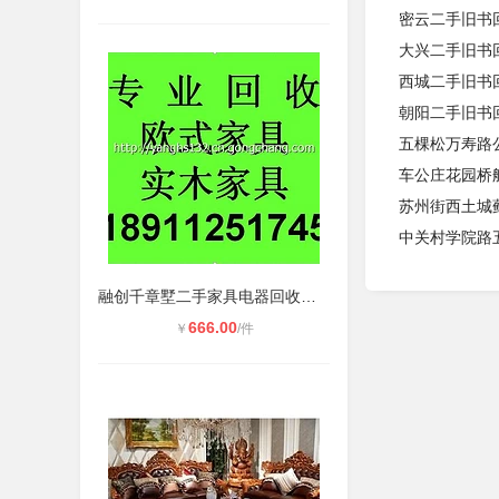
密云二手旧书
大兴二手旧书
西城二手旧书
朝阳二手旧书
五棵松万寿路
车公庄花园桥
苏州街西土城
中关村学院路
融创千章墅二手家具电器回收办公家具
666.00
￥
/件