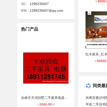
6000.
￥
1298235607
QQ：
1298235607@qq.com
邮箱：
热门产品
58500
￥
同类最
丛林庄天润别墅二手家具电器回收办公
兴寿百善沙河
2000.00
平谷二手旧书
￥
/件