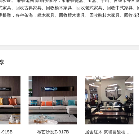
誉验证。 ‌兼收范围‌ 除铜佛像外，常兼收瓷器、玉器、字画、古钱币等
式家具、回收古典家具、回收榆木家具、回收老式家具、回收中式家具、
手根雕，各种茶海，樟木家具、回收檀木家具、回收酸枝木家具、回收花
荐
915B
布艺沙发Z-917B
居舍红木 柬埔寨酸枝 新中式红木家具