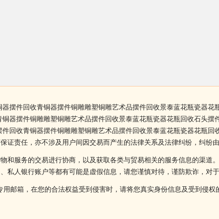
铜器摆件回收青铜器摆件铜雕雕塑铜雕艺术品摆件回收景泰蓝花瓶瓷器花
青铜器摆件铜雕雕塑铜雕艺术品摆件回收景泰蓝花瓶瓷器花瓶回收石头摆
摆件回收青铜器摆件铜雕雕塑铜雕艺术品摆件回收景泰蓝花瓶瓷器花瓶回
何保证责任，亦不涉及用户间因交易而产生的法律关系及法律纠纷，纠纷
货物和服务的交易进行协商，以及获取各类与贸易相关的服务信息的渠道
述、私人银行账户等都有可能是虚假信息，请您谨慎对待，谨防欺诈，对
侵权投诉的专用邮箱，在您的合法权益受到侵害时，请将您真实身份信息及受到