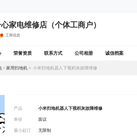
一心家电维修店（个体工商户）
工商信息
心
荣誉资质
联系方式
公司相册
诚信档案
电
>
家用扫地机
>
小米扫地机器人下视积灰故障维修
产品
小米扫地机器人下视积灰故障维修
单价
面议
最小起订
无限制