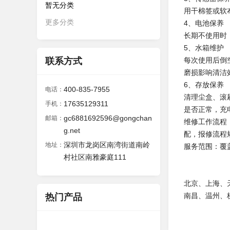
暂无分类
用干棉签或软
更多分类
4、电池保养
长期不使用时
5、水箱维护
联系方式
每次使用后倒
磨损影响清洁
6、存放保养
400-835-7955
电话：
清理尘盒、滚
17635129311
手机：
是否正常，充
gc6881692596@gongchan
邮箱：
维修工作流程
g.net
配，报修流程
深圳市龙岗区南湾街道南岭
地址：
服务范围：覆
村社区南雅豪庭111
北京、上海、
南昌、温州、
热门产品