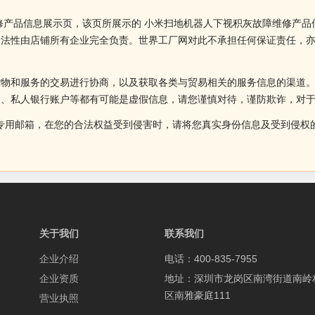
修产品信息展示页，该页所展示的 小米扫地机器人下视积灰故障维修产品
合法性由店铺所有企业完全负责。世界工厂网对此不承担任何保证责任，
货物和服务的交易进行协商，以及获取各类与贸易相关的服务信息的渠道
述、私人银行账户等都有可能是虚假信息，请您谨慎对待，谨防欺诈，对
侵权投诉的专用邮箱，在您的合法权益受到侵害时，请将您真实身份信息及受到
关于我们
联系我们
企业介绍
电话：400-835-7955
企业资质
地址：深圳市龙岗区南湾街道南岭
区南雅豪庭111
营业执照