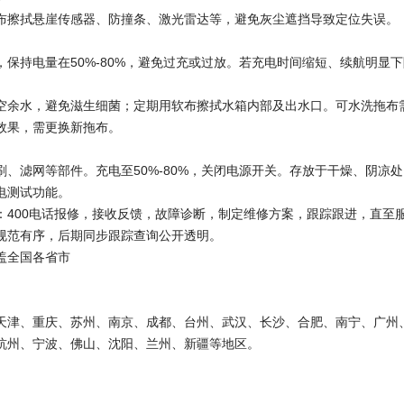
布擦拭悬崖传感器、防撞条、激光雷达等，避免灰尘遮挡导致定位失误。
，保持电量在50%-80%，避免过充或过放。若充电时间缩短、续航明显
空余水，避免滋生细菌；定期用软布擦拭水箱内部及出水口。可水洗拖布
效果，需更换新拖布。
刷、滤网等部件。充电至50%-80%，关闭电源开关。存放于干燥、阴凉
电测试功能。
：400电话报修，接收反馈，故障诊断，制定维修方案，跟踪跟进，直至
规范有序，后期同步跟踪查询公开透明。
盖全国各省市
天津、重庆、苏州、南京、成都、台州、武汉、长沙、合肥、南宁、广州
杭州、宁波、佛山、沈阳、兰州、新疆等地区。