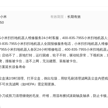
小米
有效期至
：
长期有效
50
7955小米扫扫地机器人维修服务24小时客服，400-835-7955小米扫地机器
0-835-7955小米扫扫地机器人全国报修服务电话，小米扫扫地机器人维修点，
5-7955小米扫地机器人各区24小时维修电话，400-835-7955小米扫地
：启动不了，原地打转，运行困难，轮子不转，驱动轮异常，下视积灰，
绕，撞板被卡住，连不上网，无法建图、装板被卡住。
方案延长设备寿命
尘盒满2/3时清理。打开尘盒，倒出垃圾，用软毛刷清理滤网及尘盒内壁
不可水洗滤网（如HEPA）需定期更换。
小刀或剪刀清理缠绕的毛发、纤维，用湿布擦拭滚刷轴及轴承，防止卡顿
养