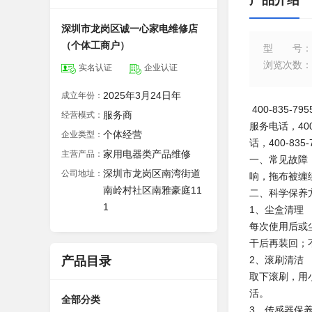
产品介绍
深圳市龙岗区诚一心家电维修店
（个体工商户）
型号
：
浏览次数
：
实名认证
企业认证
2025年3月24日年
成立年份：
400-835-
服务商
经营模式：
服务电话，40
个体经营
企业类型：
话，400-83
家用电器类产品维修
主营产品：
一、常见故障
深圳市龙岗区南湾街道
公司地址：
响，拖布被缠
南岭村社区南雅豪庭11
二、科学保养
1
1、尘盒清理
每次使用后或
干后再装回；
产品目录
2、滚刷清洁
取下滚刷，用
活。
全部分类
3、传感器保