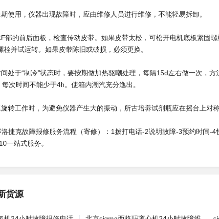
使用，仪器出现故障时，应由维修人员进行维修，不能轻易拆卸。
部的前后面板，检查传动皮带。如果皮带太松，可松开电机底板紧固螺
螺栓并试运转。如果皮带陈旧或破损，必须更换。
处于“制冷”状态时，要按期做加热驱嘲处理，每隔15d左右做一次，方
态，每次时间不能少于4h。使箱内潮汽充分逸出。
转工作时，为避免仪器产生大的振动，所古培养试剂瓶应在摇台上对称
x赛洛捷克故障报修服务流程（寄修）：1拨打电话-2说明故障-3预约时间-4
-10一站式服务。
新货源
制氧机24小时故障报修电话
北京sigma西格玛离心机24小时故障维