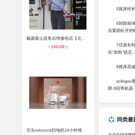
5摇床经长期
6卸除箱体F
后紧固松开的
戴森吸尘器售后维修电话【北京dyson
7仪器长时间
100.00
￥
/台
在“加热”状
8摇床高速旋
sciloge
障-9回寄机器
同类最
石头roborock扫地机24小时维修客服
大金DAKIN