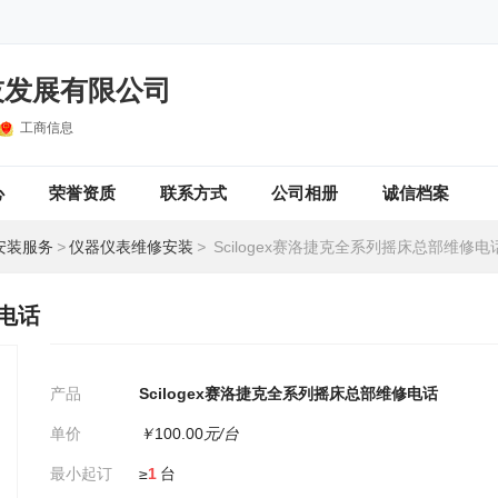
技发展有限公司
工商信息
心
荣誉资质
联系方式
公司相册
诚信档案
安装服务
>
仪器仪表维修安装
>
Scilogex赛洛捷克全系列摇床总部维修电
修电话
产品
Scilogex赛洛捷克全系列摇床总部维修电话
单价
￥
100.00
元/台
最小起订
≥
1
台