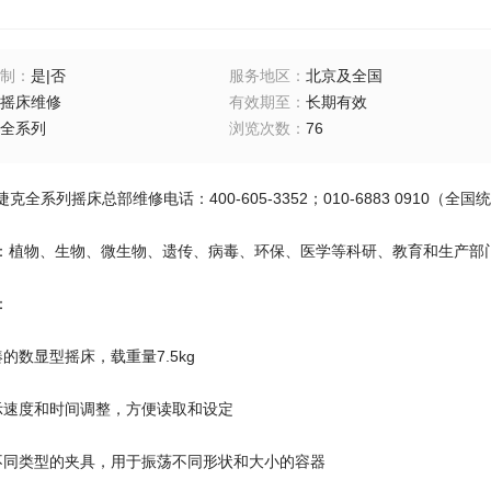
制
：
是|否
服务地区
：
北京及全国
摇床维修
有效期至
：
长期有效
全系列
浏览次数
：
76
赛洛捷克全系列摇床总部维修电话：400-605-3352；010-6883 0910（全
物、生物、微生物、遗传、病毒、环保、医学等科研、教育和生产部门
：
数显型摇床，载重量7.5kg
示速度和时间调整，方便读取和设定
同类型的夹具，用于振荡不同形状和大小的容器