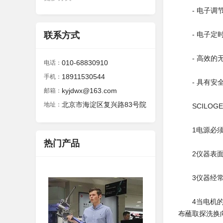
- 电子调节
联系方式
- 电子定时
- 高效的无
010-68830910
电话：
18911530544
手机：
- 具有安全
kyjdwx@163.com
邮箱：
北京市海淀区复兴路83号院
地址：
SCILOG
1电源必须有
热门产品
2仪器表面应
3仪器经常使
4当电机的电
布蘸取探洗换