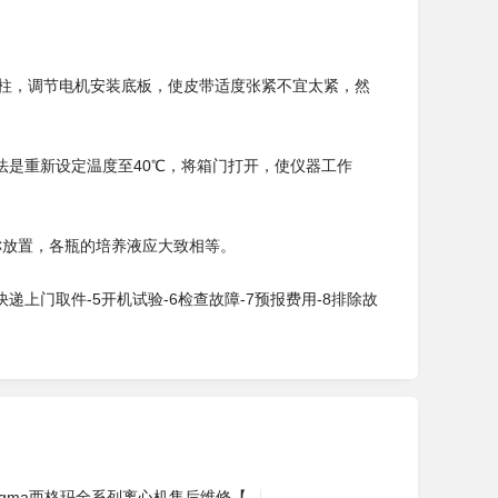
柱，调节电机安装底板，使皮带适度张紧不宜太紧，然
法是重新设定温度至40℃，将箱门打开，使仪器工作
放置，各瓶的培养液应大致相等。
快递上门取件-5开机试验-6检查故障-7预报费用-8排除故
sigma西格玛全系列离心机售后维修【